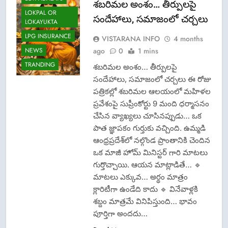
శబరిమల అంశం… తీర్పులపై
LOKPAL OR
సందేహాలు, సమాజంలో చర్చలు
LOKAYUKTA
LPG INSURANCE
VISTARANA INFO
4 months
ago
0
1 mins
NEWS
TRANDING
శబరిమల అంశం… తీర్పులపై
సందేహాలు, సమాజంలో చర్చలు ఈ రోజు
పత్రికల్లో శబరిమల ఆలయంలో మహిళల
ప్రవేశంపై సుప్రీంకోర్టు 9 మంది ధర్మాసనం
చేసిన వ్యాఖ్యలు చూసినప్పుడు… ఒక
పాత జ్ఞాపకం గుర్తుకు వచ్చింది. ఉమ్మడి
ఆంధ్రప్రదేశ్‌లో నల్గొండ ప్రాంతానికి చెందిన
ఒక మాజీ హోమ్ మినిస్టర్ గారి మాటలు
గుర్తొచ్చాయి. ఆయన మాట్లాడితే… 🔹
మాటలు ఎక్కువ… అర్థం మాత్రం
క్లారిటీగా ఉండేది కాదు 🔹 వినేవాళ్లకి
శబ్దం మాత్రమే వినిపిస్తుంది… భావం
పూర్తిగా అందదు…