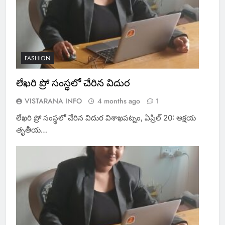
FASHION
లేఖరి ప్రో సంస్థలో చేరిన విదుర
VISTARANA INFO
4 months ago
1
లేఖరి ప్రో సంస్థలో చేరిన విదుర విశాఖపట్నం, ఏప్రిల్ 20: అక్షయ
తృతీయ…