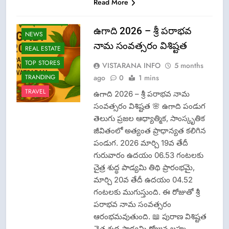
Read More
FASHION
LATEST NEWS
ఉగాది 2026 – శ్రీ పరాభవ
NEWS
నామ సంవత్సరం విశిష్టత
REAL ESTATE
TOP STORES
VISTARANA INFO
5 months
ago
0
1 mins
TRANDING
TRAVEL
ఉగాది 2026 – శ్రీ పరాభవ నామ
సంవత్సరం విశిష్టత 🌸 ఉగాది పండుగ
తెలుగు ప్రజల ఆధ్యాత్మిక, సాంస్కృతిక
జీవితంలో అత్యంత ప్రాధాన్యత కలిగిన
పండుగ. 2026 మార్చి 19వ తేదీ
గురువారం ఉదయం 06.53 గంటలకు
చైత్ర శుద్ధ పాడ్యమి తిథి ప్రారంభమై,
మార్చి 20వ తేదీ ఉదయం 04.52
గంటలకు ముగుస్తుంది. ఈ రోజుతో శ్రీ
పరాభవ నామ సంవత్సరం
ఆరంభమవుతుంది. 📖 పురాణ విశిష్టత
చైత్ర శుద్ధ పాడ్యమి రోజున బ్రహ్మ…