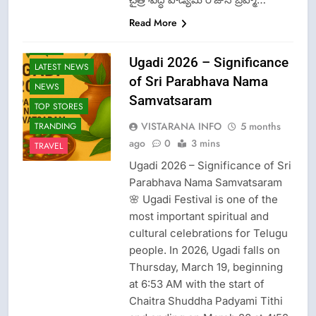
Read More
FASHION
GAME
Ugadi 2026 – Significance
LATEST NEWS
of Sri Parabhava Nama
NEWS
Samvatsaram
TOP STORES
VISTARANA INFO
5 months
TRANDING
ago
0
3 mins
TRAVEL
Ugadi 2026 – Significance of Sri
Parabhava Nama Samvatsaram
🌸 Ugadi Festival is one of the
most important spiritual and
cultural celebrations for Telugu
people. In 2026, Ugadi falls on
Thursday, March 19, beginning
at 6:53 AM with the start of
Chaitra Shuddha Padyami Tithi