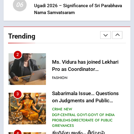
06
Ugadi 2026 – Significance of Sri Parabhava
Nama Samvatsaram
2
Ms. Vidura has joined Lekhari
Pro as Coordinator
Trending
(Communication)
FASHION
Sabarimala Issue… Questions
3
on Judgments and Public
Debate
CRIME NEW
DGP-CENTRAL GOVT-GOVT OF INDIA
PROBLEMS-DIRECTORATE OF PUBLIC
GRIEVANCES
శబరిమల అంశం… తీర్పులపై
4
సందేహాలు, సమాజంలో చర్చలు
CRIME NEW
DGP-CENTRAL GOVT-GOVT OF INDIA
PROBLEMS-DIRECTORATE OF PUBLIC
GRIEVANCES
5