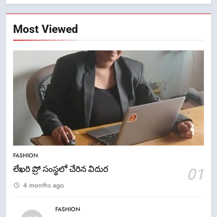
Most Viewed
5
ఉగాది 2026 – శ్రీ పరాభవ నామ
FASHION
సంవత్సరం విశిష్టత
లేఖరి ప్రో సంస్థలో చేరిన విదుర
01
FASHION
LATEST NEWS
4 months ago
6
FASHION
Ugadi 2026 – Significance of Sri