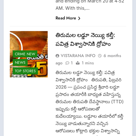
and ending on March 20 at 4:52
AM. With this,…
Read More
తిరుమల లడ్డూ నెయ్యి కల్తీ:
పవిత్ర విశ్వాసానికి ద్రోహం
CRIME NEW
VISTARANA INFO
6 months
ago
1
1 mins
NEWS
TOP STORES
తిరుమల లడ్డూ నెయ్యి కల్తీ: పవిత్ర
విశ్వాసానికి ద్రోహం తిరుపతి, ఫిబ్రవరి
2026 — ప్రపంచ ప్రసిద్ధ శ్రీవారి లడ్డూ
ప్రసాదం తయారీకి బాధ్యత వహిస్తున్న
తిరుమల తిరుపతి దేవస్థానాలు (TTD)
ఇప్పుడు కల్తీ ఆరోపణలతో
కుదేలయ్యాయి. లడ్డూల తయారీలో కల్తీ
నెయ్యి వాడుతున్నారని వచ్చిన
ఆరోపణలు కోట్లాది భక్తుల విశ్వాసాన్ని