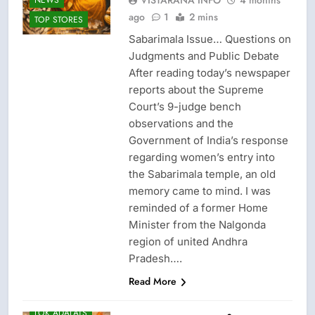
NEWS
ago
1
2 mins
TOP STORES
Sabarimala Issue… Questions on
Judgments and Public Debate
After reading today’s newspaper
reports about the Supreme
Court’s 9-judge bench
observations and the
Government of India’s response
regarding women’s entry into
the Sabarimala temple, an old
CRIME NEW
memory came to mind. I was
DGP-CENTRAL
reminded of a former Home
GOVT-GOVT OF
INDIA
Minister from the Nalgonda
PROBLEMS-
region of united Andhra
DIRECTORATE OF
Pradesh….
PUBLIC
GRIEVANCES
Read More
LATEST NEWS
LOK ADALATS