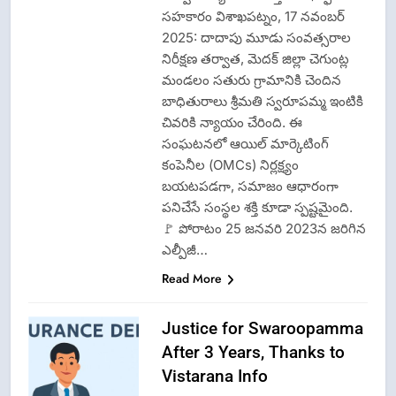
సహకారం విశాఖపట్నం, 17 నవంబర్
2025: దాదాపు మూడు సంవత్సరాల
నిరీక్షణ తర్వాత, మెదక్ జిల్లా చెగుంట్ల
మండలం సతురు గ్రామానికి చెందిన
బాధితురాలు శ్రీమతి స్వరూపమ్మ ఇంటికి
చివరికి న్యాయం చేరింది. ఈ
సంఘటనలో ఆయిల్ మార్కెటింగ్
కంపెనీల (OMCs) నిర్లక్ష్యం
బయటపడగా, సమాజం ఆధారంగా
పనిచేసే సంస్థల శక్తి కూడా స్పష్టమైంది.
🚩 పోరాటం 25 జనవరి 2023న జరిగిన
ఎల్పీజీ…
Read More
Justice for Swaroopamma
After 3 Years, Thanks to
Vistarana Info