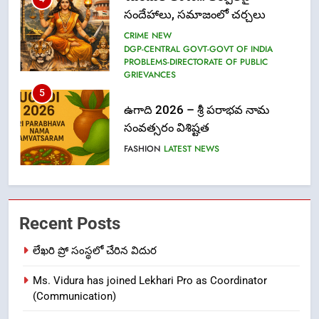
ఉగాది 2026 – శ్రీ పరాభవ నామ
సంవత్సరం విశిష్టత
FASHION
LATEST NEWS
6
Ugadi 2026 – Significance of Sri
Parabhava Nama Samvatsaram
FASHION
GAME
7
తిరుమల లడ్డూ నెయ్యి కల్తీ: పవిత్ర
Recent Posts
విశ్వాసానికి ద్రోహం
CRIME NEW
NEWS
లేఖరి ప్రో సంస్థలో చేరిన విదుర
Ms. Vidura has joined Lekhari Pro as Coordinator
8
(Communication)
Ghee Adulteration in Tirumala
Laddu: A Sacred Trust Betrayed