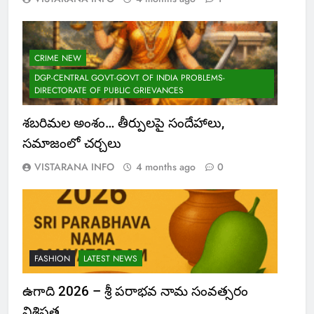
CRIME NEW
DGP-CENTRAL GOVT-GOVT OF INDIA PROBLEMS-
DIRECTORATE OF PUBLIC GRIEVANCES
శబరిమల అంశం… తీర్పులపై సందేహాలు,
సమాజంలో చర్చలు
VISTARANA INFO
4 months ago
0
FASHION
LATEST NEWS
ఉగాది 2026 – శ్రీ పరాభవ నామ సంవత్సరం
విశిష్టత