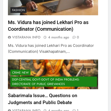
FASHION
Ms. Vidura has joined Lekhari Pro as
Coordinator (Communication)
VISTARANA INFO
4 months ago
0
Ms. Vidura has joined Lekhari Pro as Coordinator
(Communication) Visakhapatnam,…
CRIME NEW
DGP-CENTRAL GOVT-GOVT OF INDIA PROBLEMS-
DIRECTORATE OF PUBLIC GRIEVANCES
Sabarimala Issue… Questions on
Judgments and Public Debate
VISTARANA INFO
4 months ago
1