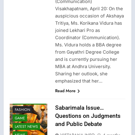
(Communication)
Visakhapatnam, April 20: On the
auspicious occasion of Akshaya
Tritiya, Ms. Korikana Vidura has
joined Lekhari Pro as
Coordinator (Communication).
Ms. Vidura holds a BBA degree
from Gayathri Degree College
and is currently pursuing her
CRIME NEW
MBA at Andhra University.
DGP-CENTRAL
Sharing her outlook, she
GOVT-GOVT OF
INDIA
emphasized that her…
PROBLEMS-
Read More
DIRECTORATE OF
PUBLIC
GRIEVANCES
Sabarimala Issue…
FASHION
Questions on Judgments
GAME
and Public Debate
LATEST NEWS
VISTARANA INFO
4 months