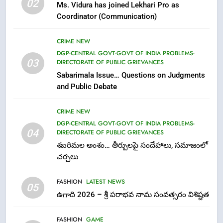
02
Ms. Vidura has joined Lekhari Pro as
Parabhava Nama Samvatsaram
Coordinator (Communication)
FASHION
GAME
CRIME NEW
7
DGP-CENTRAL GOVT-GOVT OF INDIA PROBLEMS-
03
DIRECTORATE OF PUBLIC GRIEVANCES
తిరుమల లడ్డూ నెయ్యి కల్తీ: పవిత్ర
Sabarimala Issue… Questions on Judgments
విశ్వాసానికి ద్రోహం
and Public Debate
CRIME NEW
NEWS
CRIME NEW
8
DGP-CENTRAL GOVT-GOVT OF INDIA PROBLEMS-
Ghee Adulteration in Tirumala
04
DIRECTORATE OF PUBLIC GRIEVANCES
Laddu: A Sacred Trust Betrayed
శబరిమల అంశం… తీర్పులపై సందేహాలు, సమాజంలో
NEWS
TOP STORES
చర్చలు
FASHION
LATEST NEWS
1
05
ఉగాది 2026 – శ్రీ పరాభవ నామ సంవత్సరం విశిష్టత
లేఖరి ప్రో సంస్థలో చేరిన విదుర
FASHION
FASHION
GAME