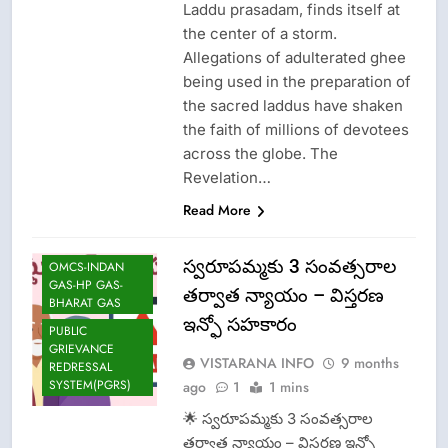
Laddu prasadam, finds itself at
the center of a storm.
Allegations of adulterated ghee
being used in the preparation of
the sacred laddus have shaken
the faith of millions of devotees
across the globe. The
Revelation…
CRIME NEW
Read More
LPG INSURANCE
NEWS
స్వరూపమ్మకు 3 సంవత్సరాల
OMCS-INDAN
GAS-HP GAS-
తర్వాత న్యాయం – విస్తరణ
BHARAT GAS
ఇన్ఫో సహకారం
PUBLIC
GRIEVANCE
VISTARANA INFO
9 months
REDRESSAL
SYSTEM(PGRS)
ago
1
1 mins
🌟 స్వరూపమ్మకు 3 సంవత్సరాల
తర్వాత న్యాయం – విస్తరణ ఇన్ఫో