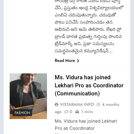
గాయత్రి డిగ్రీ కాలేజీ నుండి బిబిఎ పూర్తి
చేసి, ప్రస్తుతం ఆంధ్ర విశ్వవిద్యాలయంలో
ఎంబిఏ చదువుతున్నారు. చదువుతో
పాటు పనిచేసి సంపాదించడం తన
అభిరుచి అని ఆమె తెలిపారు. లేఖరి ప్రో
బ్రాండ్ భారత ప్రభుత్వ గుర్తింపు పొందిన
ట్రేడ్‌మార్క్ అని, ప్రజా సమస్యలను
సమర్థవంతమైన కమ్యూనికేషన్…
Read More
Ms. Vidura has joined
Lekhari Pro as Coordinator
(Communication)
VISTARANA INFO
4 months
ago
0
1 mins
FASHION
Ms. Vidura has joined Lekhari
Pro as Coordinator