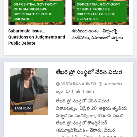
DGP-CENTRAL GOVT-GOVT
DGP-CENTRAL GOVT-GOVT
OF INDIA PROBLEMS-
OF INDIA PROBLEMS-
DIRECTORATE OF PUBLIC
DIRECTORATE OF PUBLIC
GRIEVANCES
GRIEVANCES
Sabarimala Issue…
శబరిమల అంశం… తీర్పులపై
Questions on Judgments and
సందేహాలు, సమాజంలో చర్చలు
Public Debate
లేఖరి ప్రో సంస్థలో చేరిన విదుర
VISTARANA INFO
4 months
ago
1
1 mins
లేఖరి ప్రో సంస్థలో చేరిన విదుర
విశాఖపట్నం, ఏప్రిల్ 20: అక్షయ తృతీయ
FASHION
పర్వదినం సందర్భంగా, కొరికాన విదుర
లేఖరి ప్రో సంస్థలో కోఆర్డినేటర్
(కమ్యూనికేషన్)గా చేరారు. విదుర