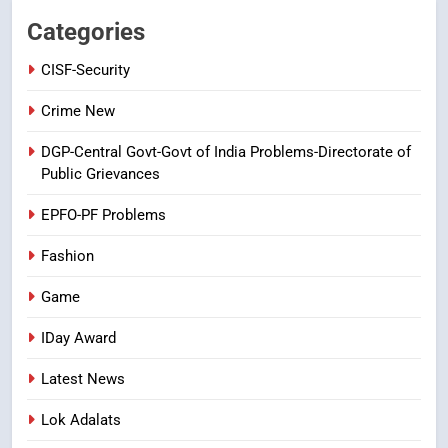
విశ్వాసానికి ద్రోహం
Categories
CRIME NEW
NEWS
CISF-Security
8
Crime New
Ghee Adulteration in Tirumala
DGP-Central Govt-Govt of India Problems-Directorate of
Laddu: A Sacred Trust Betrayed
Public Grievances
NEWS
TOP STORES
EPFO-PF Problems
Fashion
Game
IDay Award
Latest News
Lok Adalats