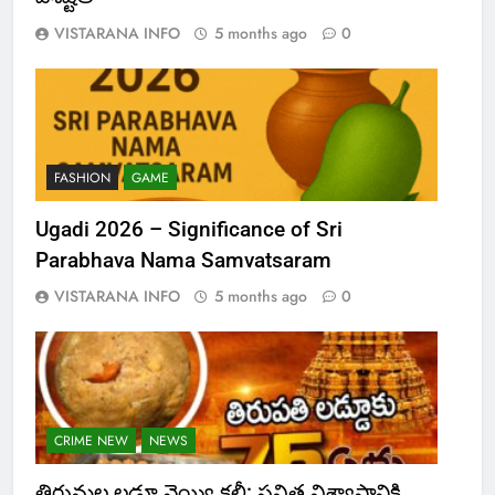
VISTARANA INFO
5 months ago
0
FASHION
GAME
Ugadi 2026 – Significance of Sri
Parabhava Nama Samvatsaram
VISTARANA INFO
5 months ago
0
CRIME NEW
NEWS
తిరుమల లడ్డూ నెయ్యి కల్తీ: పవిత్ర విశ్వాసానికి