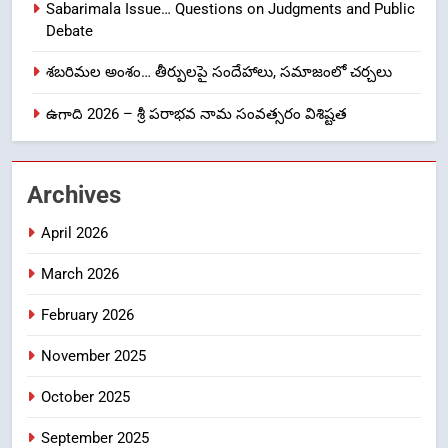
Sabarimala Issue… Questions on Judgments and Public
NEWS
TOP STORES
Debate
శబరిమల అంశం… తీర్పులపై సందేహాలు, సమాజంలో చర్చలు
1
ఉగాది 2026 – శ్రీ పరాభవ నామ సంవత్సరం విశిష్టత
లేఖరి ప్రో సంస్థలో చేరిన విదుర
FASHION
Archives
2
April 2026
Ms. Vidura has joined Lekhari
Pro as Coordinator
March 2026
(Communication)
FASHION
February 2026
Sabarimala Issue… Questions
3
November 2025
on Judgments and Public
Debate
CRIME NEW
October 2025
DGP-CENTRAL GOVT-GOVT OF INDIA
PROBLEMS-DIRECTORATE OF PUBLIC
September 2025
GRIEVANCES