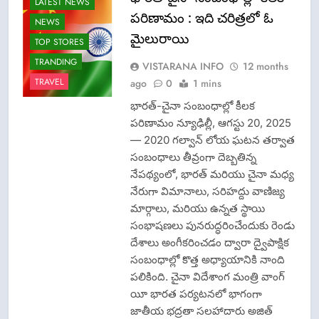
LATEST NEWS
పరిణామం : ఇది చరిత్రలో ఓ
NEWS
మైలురాయి
TOP STORES
TRANDING
VISTARANA INFO
12 months
TRAVEL
ago
0
1 mins
భారత్-చైనా సంబంధాల్లో కీలక
పరిణామం న్యూఢిల్లీ, ఆగస్టు 20, 2025
— 2020 గల్వాన్ లోయ ఘటన తర్వాత
సంబంధాలు తీవ్రంగా దెబ్బతిన్న
నేపథ్యంలో, భారత్ మరియు చైనా మధ్య
నేరుగా విమానాలు, సరిహద్దు వాణిజ్య
CISF-SECURITY
మార్గాలు, మరియు ఉన్నత స్థాయి
CRIME NEW
సంభాషణలు పునరుద్ధరించేందుకు రెండు
FASHION
దేశాలు అంగీకరించడం ద్వారా ద్వైపాక్షిక
GAME
సంబంధాల్లో కొత్త అధ్యాయానికి నాంది
LATEST NEWS
పలికింది. చైనా విదేశాంగ మంత్రి వాంగ్
LOK ADALATS
యీ భారత పర్యటనలో భాగంగా
జాతీయ భద్రతా సలహాదారు అజిత్
LPG INSURANCE