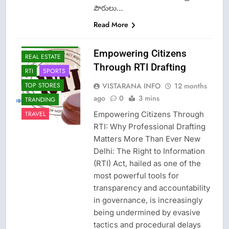
పౌరులు…
NEWS
Read More
OMCS-INDAN
GAS-HP GAS-
BHARAT GAS
Empowering Citizens
REAL ESTATE
Through RTI Drafting
RTI
SPORTS
VISTARANA INFO
12 months
TOP STORES
ago
0
3 mins
TRANDING
Empowering Citizens Through
TRAVEL
RTI: Why Professional Drafting
Matters More Than Ever New
Delhi: The Right to Information
(RTI) Act, hailed as one of the
most powerful tools for
transparency and accountability
in governance, is increasingly
being undermined by evasive
tactics and procedural delays