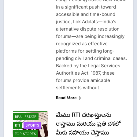
In a significant push toward
accessible and time-bound
justice, Lok Adalats—India’s
alternative dispute resolution
forums—are being increasingly
recognized as effective
CISF-SECURITY
platforms for settling long-
CRIME NEW
pending civil and criminal cases.
FASHION
Backed by the Legal Services
LATEST NEWS
Authorities Act, 1987, these
forums provide amicable
LPG INSURANCE
settlements without…
NEWS
Read More
OMCS-INDAN
GAS-HP GAS-
BHARAT GAS
మేము RTI దరఖాస్తులను
REAL ESTATE
రాస్తాము మరియు ప్రతి దశలో
RTI
SPORTS
మీకు సహాయం చేస్తాము
TOP STORES