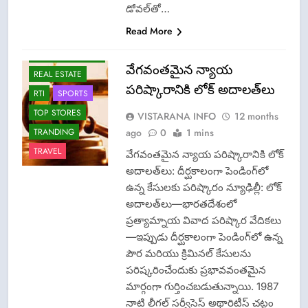
డోవల్‌తో…
NEWS
Read More
OMCS-INDAN
GAS-HP GAS-
BHARAT GAS
వేగవంతమైన న్యాయ
REAL ESTATE
పరిష్కారానికి లోక్ అదాలత్‌లు
RTI
SPORTS
TOP STORES
VISTARANA INFO
12 months
ago
0
1 mins
TRANDING
TRAVEL
వేగవంతమైన న్యాయ పరిష్కారానికి లోక్
అదాలత్‌లు: దీర్ఘకాలంగా పెండింగ్‌లో
ఉన్న కేసులకు పరిష్కారం న్యూఢిల్లీ: లోక్
అదాలత్‌లు—భారతదేశంలో
ప్రత్యామ్నాయ వివాద పరిష్కార వేదికలు
—ఇప్పుడు దీర్ఘకాలంగా పెండింగ్‌లో ఉన్న
పౌర మరియు క్రిమినల్ కేసులను
పరిష్కరించేందుకు ప్రభావవంతమైన
CISF-SECURITY
మార్గంగా గుర్తించబడుతున్నాయి. 1987
CRIME NEW
నాటి లీగల్ సర్వీసెస్ అథారిటీస్ చట్టం