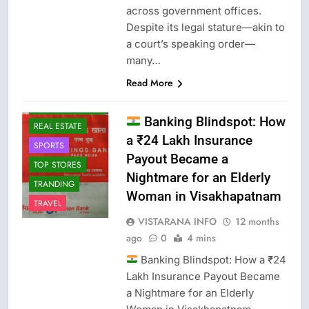
CRIME NEW
across government offices.
LATEST NEWS
Despite its legal stature—akin to
a court’s speaking order—
LPG INSURANCE
many…
NEWS
Read More
OMCS-INDAN
GAS-HP GAS-
BHARAT GAS
Banking Blindspot: How
REAL ESTATE
a ₹24 Lakh Insurance
SPORTS
Payout Became a
TOP STORES
Nightmare for an Elderly
TRANDING
Woman in Visakhapatnam
TRAVEL
VISTARANA INFO
12 months
ago
0
4 mins
Banking Blindspot: How a ₹24
Lakh Insurance Payout Became
a Nightmare for an Elderly