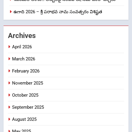
1
ఉగాది 2026 – శ్రీ పరాభవ నామ సంవత్సరం విశిష్టత
లేఖరి ప్రో సంస్థలో చేరిన విదుర
FASHION
Archives
2
April 2026
Ms. Vidura has joined Lekhari
Pro as Coordinator
March 2026
(Communication)
FASHION
February 2026
Sabarimala Issue… Questions
3
November 2025
on Judgments and Public
Debate
CRIME NEW
October 2025
DGP-CENTRAL GOVT-GOVT OF INDIA
PROBLEMS-DIRECTORATE OF PUBLIC
September 2025
GRIEVANCES
శబరిమల అంశం… తీర్పులపై
4
August 2025
సందేహాలు, సమాజంలో చర్చలు
May 2025