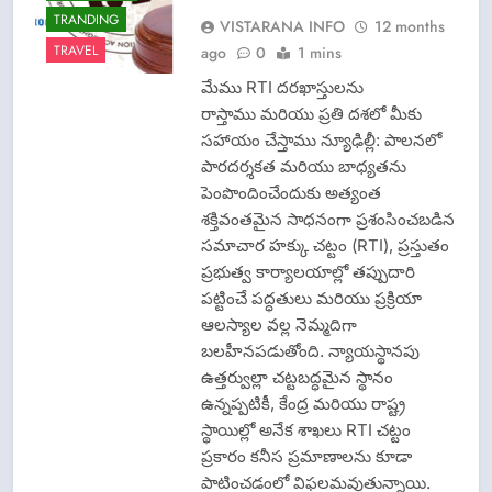
TRANDING
VISTARANA INFO
12 months
TRAVEL
ago
0
1 mins
మేము RTI దరఖాస్తులను
రాస్తాము మరియు ప్రతి దశలో మీకు
సహాయం చేస్తాము న్యూఢిల్లీ: పాలనలో
పారదర్శకత మరియు బాధ్యతను
పెంపొందించేందుకు అత్యంత
శక్తివంతమైన సాధనంగా ప్రశంసించబడిన
సమాచార హక్కు చట్టం (RTI), ప్రస్తుతం
ప్రభుత్వ కార్యాలయాల్లో తప్పుదారి
పట్టించే పద్ధతులు మరియు ప్రక్రియా
ఆలస్యాల వల్ల నెమ్మదిగా
CISF-SECURITY
బలహీనపడుతోంది. న్యాయస్థానపు
CRIME NEW
ఉత్తర్వుల్లా చట్టబద్ధమైన స్థానం
FASHION
ఉన్నప్పటికీ, కేంద్ర మరియు రాష్ట్ర
GAME
స్థాయిల్లో అనేక శాఖలు RTI చట్టం
LATEST NEWS
ప్రకారం కనీస ప్రమాణాలను కూడా
పాటించడంలో విఫలమవుతున్నాయి.
LPG INSURANCE