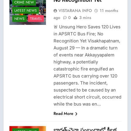
CRIME NEW
VISTARANA INFO
11 months
LATEST NEWS
ago
0
3 mins
NEWS
TRAVEL
🚨 Unsung Hero Saves 120 Lives
in APSRTC Bus Fire; No
Recognition Yet Visakhapatnam,
August 29 — In a dramatic turn
of events near Akkayyapalem
highway, a potentially
catastrophic fire engulfed an
APSRTC bus carrying over 120
passengers. The incident,
suspected to be caused by an
electrical short circuit, occurred
while the bus was en…
Read More
భారత్-చైనా సంబంధాల్లో కీలక