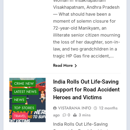
Woman in Visakhapatnam
Visakhapatnam, Andhra Pradesh
— What should have been a
moment of solemn closure for
72-year-old Manikyam, an
illiterate senior citizen mourning
the loss of her daughter, son-in-
law, and two grandchildren in a
tragic HP Gas fire accident,…
Read More
India Rolls Out Life-Saving
CRIME NEW
Support for Road Accident
LATEST NEWS
Heroes and Victims
NEWS
VISTARANA INFO
12 months
TOP STORES
ago
0
3 mins
TRAVEL
India Rolls Out Life-Saving