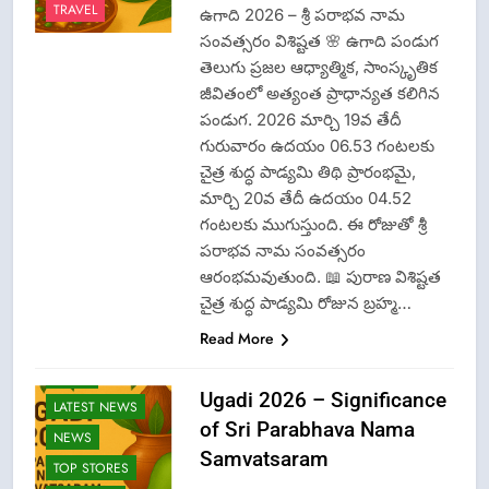
TRAVEL
ఉగాది 2026 – శ్రీ పరాభవ నామ
సంవత్సరం విశిష్టత 🌸 ఉగాది పండుగ
తెలుగు ప్రజల ఆధ్యాత్మిక, సాంస్కృతిక
జీవితంలో అత్యంత ప్రాధాన్యత కలిగిన
పండుగ. 2026 మార్చి 19వ తేదీ
గురువారం ఉదయం 06.53 గంటలకు
చైత్ర శుద్ధ పాడ్యమి తిథి ప్రారంభమై,
మార్చి 20వ తేదీ ఉదయం 04.52
గంటలకు ముగుస్తుంది. ఈ రోజుతో శ్రీ
పరాభవ నామ సంవత్సరం
ఆరంభమవుతుంది. 📖 పురాణ విశిష్టత
చైత్ర శుద్ధ పాడ్యమి రోజున బ్రహ్మ…
Read More
FASHION
GAME
Ugadi 2026 – Significance
LATEST NEWS
of Sri Parabhava Nama
NEWS
Samvatsaram
TOP STORES