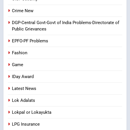
8
Crime New
Ghee Adulteration in Tirumala
DGP-Central Govt-Govt of India Problems-Directorate of
Laddu: A Sacred Trust Betrayed
Public Grievances
NEWS
TOP STORES
EPFO-PF Problems
Fashion
Game
IDay Award
Latest News
Lok Adalats
Lokpal or Lokayukta
LPG Insurance