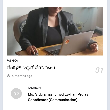
5
ఉగాది 2026 – శ్రీ పరాభవ నామ
FASHION
సంవత్సరం విశిష్టత
లేఖరి ప్రో సంస్థలో చేరిన విదుర
01
FASHION
LATEST NEWS
4 months ago
6
FASHION
Ugadi 2026 – Significance of Sri
02
Ms. Vidura has joined Lekhari Pro as
Parabhava Nama Samvatsaram
Coordinator (Communication)
FASHION
GAME