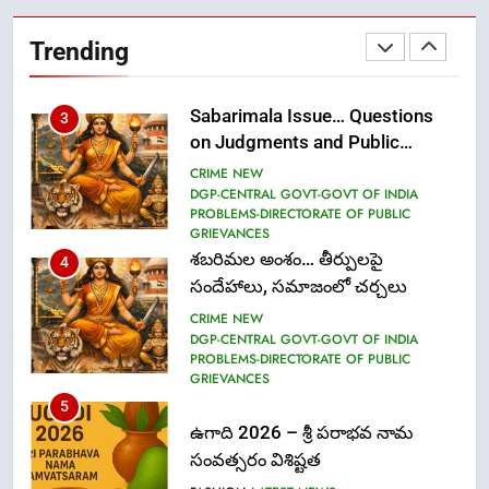
Ms. Vidura has joined Lekhari
Pro as Coordinator
Trending
(Communication)
FASHION
Sabarimala Issue… Questions
3
on Judgments and Public
Debate
CRIME NEW
DGP-CENTRAL GOVT-GOVT OF INDIA
PROBLEMS-DIRECTORATE OF PUBLIC
GRIEVANCES
శబరిమల అంశం… తీర్పులపై
4
సందేహాలు, సమాజంలో చర్చలు
CRIME NEW
DGP-CENTRAL GOVT-GOVT OF INDIA
PROBLEMS-DIRECTORATE OF PUBLIC
GRIEVANCES
5
ఉగాది 2026 – శ్రీ పరాభవ నామ
సంవత్సరం విశిష్టత