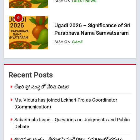
FASHION
LATEST NEWS
6
Ugadi 2026 – Significance of Sri
Parabhava Nama Samvatsaram
FASHION
GAME
7
తిరుమల లడ్డూ నెయ్యి కల్తీ: పవిత్ర
Recent Posts
విశ్వాసానికి ద్రోహం
CRIME NEW
NEWS
లేఖరి ప్రో సంస్థలో చేరిన విదుర
Ms. Vidura has joined Lekhari Pro as Coordinator
8
(Communication)
Ghee Adulteration in Tirumala
Laddu: A Sacred Trust Betrayed
Sabarimala Issue… Questions on Judgments and Public
NEWS
TOP STORES
Debate
శబరిమల అంశం… తీర్పులపై సందేహాలు, సమాజంలో చర్చలు