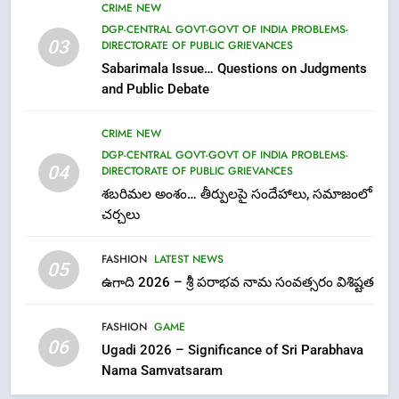
CRIME NEW
7
DGP-CENTRAL GOVT-GOVT OF INDIA PROBLEMS-
03
DIRECTORATE OF PUBLIC GRIEVANCES
తిరుమల లడ్డూ నెయ్యి కల్తీ: పవిత్ర
Sabarimala Issue… Questions on Judgments
విశ్వాసానికి ద్రోహం
and Public Debate
CRIME NEW
NEWS
CRIME NEW
8
DGP-CENTRAL GOVT-GOVT OF INDIA PROBLEMS-
Ghee Adulteration in Tirumala
04
DIRECTORATE OF PUBLIC GRIEVANCES
Laddu: A Sacred Trust Betrayed
శబరిమల అంశం… తీర్పులపై సందేహాలు, సమాజంలో
NEWS
TOP STORES
చర్చలు
FASHION
LATEST NEWS
1
05
ఉగాది 2026 – శ్రీ పరాభవ నామ సంవత్సరం విశిష్టత
లేఖరి ప్రో సంస్థలో చేరిన విదుర
FASHION
FASHION
GAME
06
Ugadi 2026 – Significance of Sri Parabhava
Nama Samvatsaram
2