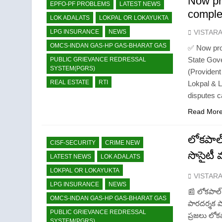
Now pr
EPFO-PF PROBLEMS
LATEST NEWS
complet
LOK ADALATS
LOKPAL OR LOKAYUKTA
VISTAR
LPG INSURANCE
NEWS
OMCS-INDAN GAS-HP GAS-BHARAT GAS
✅ Now prob
State Gov
PUBLIC GRIEVANCE REDRESSAL
SYSTEM(PGRS)
(Provident
REAL ESTATE
RTI
Lokpal & 
disputes c
Read Mor
లోకపాల్
CISF-SECURITY
CRIME NEW
సొసైటీ
LATEST NEWS
LOK ADALATS
LOKPAL OR LOKAYUKTA
VISTAR
LPG INSURANCE
NEWS
📰 లోకపాల్
OMCS-INDAN GAS-HP GAS-BHARAT GAS
పారదర్శక పా
PUBLIC GRIEVANCE REDRESSAL
ప్రజలు లోక
SYSTEM(PGRS)