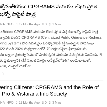
శక్తివంతీకరణ: CPGRAMS మరియు లేఖరి ప్రో &
ఇన్ఫో సొసైటీ పాత్ర
ANA INFO
12 Months Ago
0
1 Mins
ివంతీకరణ: CPGRAMS మరియు లేఖరి ప్రో & విస్తరణ ఇన్ఫో సొసైటీ పాత్ర
ుత్వానికి చెందిన CPGRAMS (Centralized Public Grievance Redress
oring System) పౌర సమస్యల పరిష్కారానికి శక్తివంతమైన సాధనంగా
022 నుండి 2024 మధ్యకాలంలోనే 70 లక్షలకుపైగా ఫిర్యాదులను
డం ద్వారా ప్రభుత్వ సేవలలో పారదర్శకత మరియు సమర్థతను పెంచింది. 🚪
్రభుత్వానికి చేరే సులభ మార్గం ఆన్‌లైన్‌లో 24/7 అందుబాటులో:
ov.in, మొబైల్ యాప్‌లు…
e
ring Citizens: CPGRAMS and the Role of
 Pro & Vistarana Info Society
ANA INFO
12 Months Ago
0
3 Mins