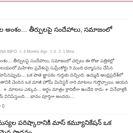
 అంశం… తీర్పులపై సందేహాలు, సమాజంలో
ANA INFO
4 Months Ago
0
1 Mins
శం… తీర్పులపై సందేహాలు, సమాజంలో చర్చలు ఈ రోజు పత్రికల్లో
యంలో మహిళల ప్రవేశంపై సుప్రీంకోర్టు 9 మంది ధర్మాసనం చేసిన
ూసినప్పుడు… ఒక పాత జ్ఞాపకం గుర్తుకు వచ్చింది. ఉమ్మడి ఆంధ్రప్రదేశ్‌లో
రాంతానికి చెందిన ఒక మాజీ హోమ్ మినిస్టర్ గారి మాటలు గుర్తొచ్చాయి. ఆయన
… 🔹 మాటలు ఎక్కువ… అర్థం మాత్రం క్లారిటీగా ఉండేది కాదు 🔹 వినేవాళ్లకి
రమే వినిపిస్తుంది… భావం పూర్తిగా అందదు…
e
మస్యల పరిష్కారానికి మాస్ కమ్యూనికేషన్ ఒక
ంతమైన సాధనం