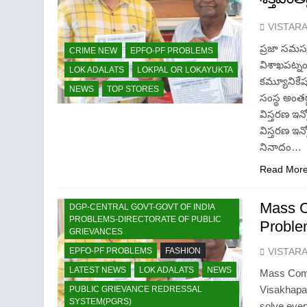
VISTAR
ప్రజా సమస్
CRIME NEW
EPFO-PF PROBLEMS
విశాఖపట్నం
LOK ADALATS
LOKPAL OR LOKAYUKTA
కమ్యూనికేష
NEWS
TOP STORES
సంస్థ అంతర
విస్తరణ ఇన్
విస్తరణ ఇన్
నినాదం…
Read Mor
CRIME NEW
Mass C
DGP-CENTRAL GOVT-GOVT OF INDIA
PROBLEMS-DIRECTORATE OF PUBLIC
Proble
GRIEVANCES
VISTAR
EPFO-PF PROBLEMS
FASHION
LATEST NEWS
LOK ADALATS
NEWS
Mass Comm
Visakhapa
PUBLIC GRIEVANCE REDRESSAL
SYSTEM(PGRS)
solve ever