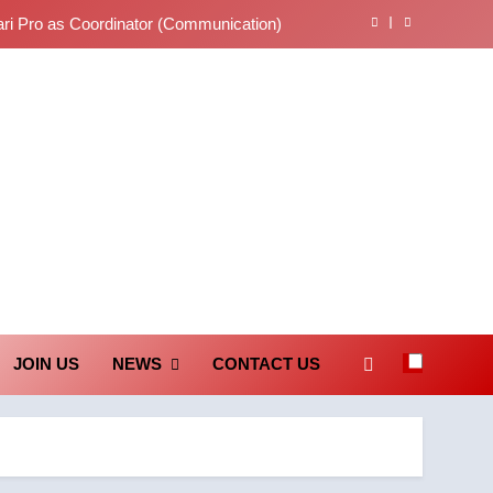
tions on Judgments and Public Debate
… తీర్పులపై సందేహాలు, సమాజంలో చర్చలు
లేఖరి ప్రో సంస్థలో చేరిన విదుర
ari Pro as Coordinator (Communication)
unication Society
tions on Judgments and Public Debate
… తీర్పులపై సందేహాలు, సమాజంలో చర్చలు
JOIN US
NEWS
CONTACT US