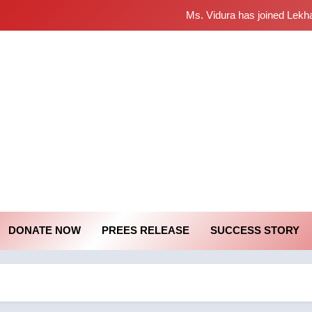
Sabarimala Issue… Ques
శబరిమల అంశం
Ms. Vidura has joined Lekh
starana Mass Comm
Mass Communication Society
Sabarimala Issue… Ques
శబరిమల అంశం
DONATE NOW
PREES RELEASE
SUCCESS STORY