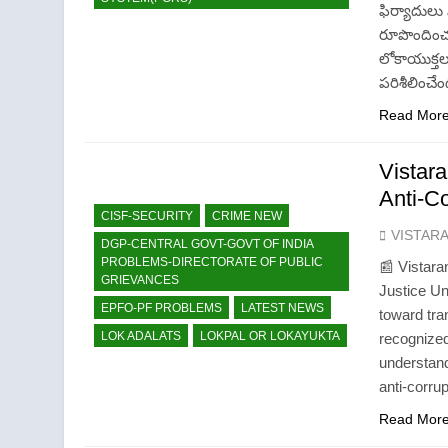
ఫిర్యాదుల
రూపొందించ
లోకాయుక్తలు
పరిశీలించ
Read Mor
Vistar
Anti-Co
CISF-SECURITY
CRIME NEW
VISTAR
DGP-CENTRAL GOVT-GOVT OF INDIA
PROBLEMS-DIRECTORATE OF PUBLIC
📰 Vistara
GRIEVANCES
Justice Un
EPFO-PF PROBLEMS
LATEST NEWS
toward tra
LOK ADALATS
LOKPAL OR LOKAYUKTA
recognized
understand
anti-corru
Read Mor