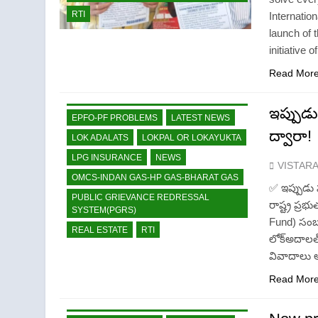
RTI
Internatio
launch of 
initiative
CISF-SECURITY
CRIME NEW
Read Mor
DGP-CENTRAL GOVT-GOVT OF INDIA
PROBLEMS-DIRECTORATE OF PUBLIC
GRIEVANCES
ఇప్పుడు
EPFO-PF PROBLEMS
LATEST NEWS
ద్వారా!
LOK ADALATS
LOKPAL OR LOKAYUKTA
LPG INSURANCE
NEWS
VISTAR
OMCS-INDAN GAS-HP GAS-BHARAT GAS
✅ ఇప్పుడు స
PUBLIC GRIEVANCE REDRESSAL
రాష్ట్ర ప్ర
SYSTEM(PGRS)
Fund) సంబం
REAL ESTATE
RTI
లోక్అదాలత్
వివాదాలు ఆ
CISF-SECURITY
CRIME NEW
Read Mor
DGP-CENTRAL GOVT-GOVT OF INDIA
PROBLEMS-DIRECTORATE OF PUBLIC
GRIEVANCES