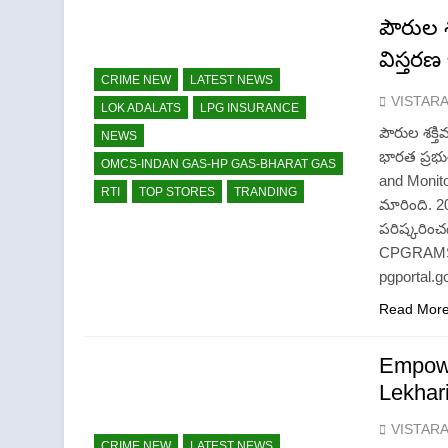
పౌరుల 
విస్తరణ 
CRIME NEW
LATEST NEWS
VISTAR
LOK ADALATS
LPG INSURANCE
పౌరుల శక్త
NEWS
భారత ప్రభ
OMCS-INDAN GAS-HP GAS-BHARAT GAS
and Monit
RTI
TOP STORES
TRANDING
మారింది. 2
పరిష్కరించ
CPGRAMS: ప
pgportal.g
Read Mor
Empowe
Lekhari
VISTAR
CRIME NEW
LATEST NEWS