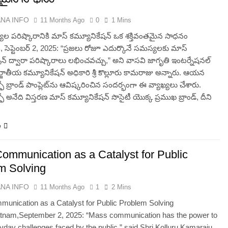
ANA INFO
11 Months Ago
0
1 Mins
యల పరిష్కారానికి మాస్ కమ్యూనికేషన్ ఒక శక్తివంతమైన సాధనం
, సెప్టెంబర్ 2, 2025: “ప్రజలు రోజూ ఎదుర్కొనే సమస్యలకు మాస్
న్ ద్వారా పరిష్కారాలు లభించవచ్చు,” అని వాసవి జాగృతి ఇంటర్నేషనల్
్జాతీయ కమ్యూనికేషన్ అధికారి శ్రీ కొల్లూరు కామరాజు అన్నారు. ఆయన
ఫో బ్రాండ్ పాంప్లెట్‌ను ఆవిష్కరించిన సందర్భంగా ఈ వ్యాఖ్యలు చేశారు.
ఫో అనేది విస్తరణ మాస్ కమ్యూనికేషన్ సొసైటీ యొక్క ప్రముఖ బ్రాండ్, దీని
e
ommunication as a Catalyst for Public
m Solving
ANA INFO
11 Months Ago
1
2 Mins
unication as a Catalyst for Public Problem Solving
tnam,September 2, 2025: “Mass communication has the power to
yday challenges faced by the public,” said Shri Kolluru Kamaraju,