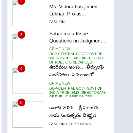
3
Questions on Judgments
and Public Debate
CRIME NEW
DGP-CENTRAL GOVT-GOVT OF
INDIA PROBLEMS-DIRECTORATE
OF PUBLIC GRIEVANCES
శబరిమల అంశం… తీర్పులపై
4
సందేహాలు, సమాజంలో
చర్చలు
CRIME NEW
DGP-CENTRAL GOVT-GOVT OF
INDIA PROBLEMS-DIRECTORATE
OF PUBLIC GRIEVANCES
5
ఉగాది 2026 – శ్రీ పరాభవ
నామ సంవత్సరం విశిష్టత
FASHION
LATEST NEWS
6
Ugadi 2026 – Significance
of Sri Parabhava Nama
Samvatsaram
FASHION
GAME