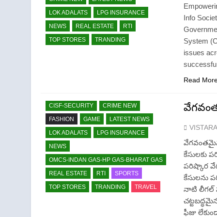
Empowerin
LOK ADALATS
LPG INSURANCE
Info Socie
NEWS
REAL ESTATE
RTI
Government
TOP STORES
TRANDING
System (C
issues ac
successfu
Read Mor
వేగవంత
CISF-SECURITY
CRIME NEW
FASHION
GAME
LATEST NEWS
VISTAR
LOK ADALATS
LPG INSURANCE
వేగవంతమైన 
NEWS
కేసులకు పర
OMCS-INDAN GAS-HP GAS-BHARAT GAS
పరిష్కార వ
REAL ESTATE
RTI
SPORTS
కేసులను పర
TOP STORES
TRANDING
TRAVEL
నాటి లీగల్
చట్టబద్ధమైన
ఫీజు లేకుం