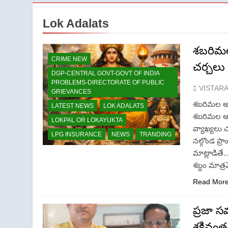
Lok Adalats
శబరిమల
CRIME NEW
చర్చలు
DGP-CENTRAL GOVT-GOVT OF INDIA
PROBLEMS-DIRECTORATE OF PUBLIC
VISTAR
GRIEVANCES
శబరిమల అం
LATEST NEWS
LOK ADALATS
శబరిమల ఆల
LOKPAL OR LOKAYUKTA
వ్యాఖ్యలు చ
LPG INSURANCE
NEWS
TRANDING
నల్గొండ ప్
మాట్లాడితే
శబ్దం మాత్
Read Mor
ప్రజా స
శక్తివ