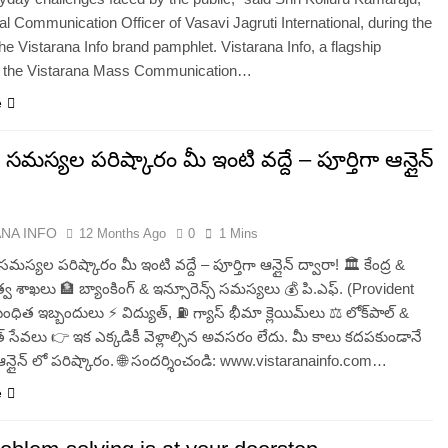
nal Communication Officer of Vasavi Jagruti International, during the
the Vistarana Info brand pamphlet. Vistarana Info, a flagship
 of the Vistarana Mass Communication…
e
 సమస్యల పరిష్కారం మీ ఇంటి వద్దే – పూర్తిగా ఆన్లైన్
ANA INFO
12 Months Ago
0
1 Mins
మస్యల పరిష్కారం మీ ఇంటి వద్దే – పూర్తిగా ఆన్లైన్ ద్వారా! 🏛️ కేంద్ర &
భుత్వ శాఖలు 🏦 బ్యాంకింగ్ & ఇన్సూరెన్స్ సమస్యలు 💰 పి.ఎఫ్. (Provident
ధిత ఇబ్బందులు ⚡ విద్యుత్, ⛽ గ్యాస్ భీమా క్లెయిమ్‌లు ⚖️ లోక్‌పాల్ &
 సేవలు 👉 ఇక ఎక్కడికీ వెళ్లాల్సిన అవసరం లేదు. మీ కాలు కదపకుండానే
న్లైన్ లో పరిష్కారం. 🌐 సందర్శించండి: www.vistaranainfo.com…
e