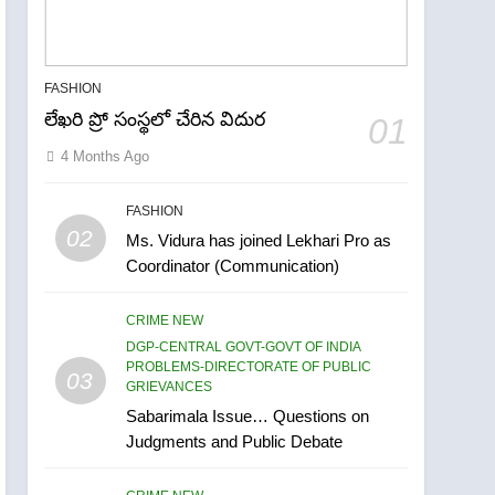
FASHION
లేఖరి ప్రో సంస్థలో చేరిన విదుర
01
4 Months Ago
FASHION
02
5
Ms. Vidura has joined Lekhari Pro as
ఉగాది 2026 – శ్రీ పరాభవ
Coordinator (Communication)
నామ సంవత్సరం విశిష్టత
FASHION
LATEST NEWS
CRIME NEW
DGP-CENTRAL GOVT-GOVT OF INDIA
6
PROBLEMS-DIRECTORATE OF PUBLIC
03
Ugadi 2026 – Significance
GRIEVANCES
of Sri Parabhava Nama
Sabarimala Issue… Questions on
Samvatsaram
Judgments and Public Debate
FASHION
GAME
7