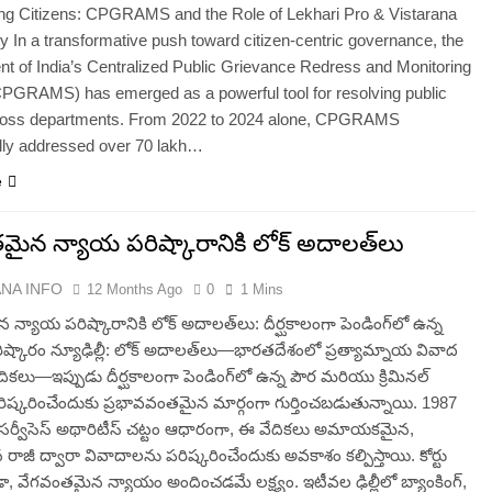
g Citizens: CPGRAMS and the Role of Lekhari Pro & Vistarana
ty In a transformative push toward citizen-centric governance, the
 of India’s Centralized Public Grievance Redress and Monitoring
PGRAMS) has emerged as a powerful tool for resolving public
ross departments. From 2022 to 2024 alone, CPGRAMS
lly addressed over 70 lakh…
e
మైన న్యాయ పరిష్కారానికి లోక్ అదాలత్‌లు
ANA INFO
12 Months Ago
0
1 Mins
న్యాయ పరిష్కారానికి లోక్ అదాలత్‌లు: దీర్ఘకాలంగా పెండింగ్‌లో ఉన్న
ిష్కారం న్యూఢిల్లీ: లోక్ అదాలత్‌లు—భారతదేశంలో ప్రత్యామ్నాయ వివాద
ేదికలు—ఇప్పుడు దీర్ఘకాలంగా పెండింగ్‌లో ఉన్న పౌర మరియు క్రిమినల్
ిష్కరించేందుకు ప్రభావవంతమైన మార్గంగా గుర్తించబడుతున్నాయి. 1987
 సర్వీసెస్ అథారిటీస్ చట్టం ఆధారంగా, ఈ వేదికలు అమాయకమైన,
 రాజీ ద్వారా వివాదాలను పరిష్కరించేందుకు అవకాశం కల్పిస్తాయి. కోర్టు
డా, వేగవంతమైన న్యాయం అందించడమే లక్ష్యం. ఇటీవల ఢిల్లీలో బ్యాంకింగ్,