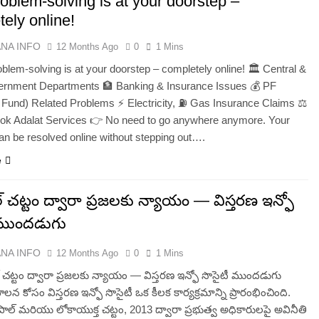
oblem-solving is at your doorstep –
ely online!
ANA INFO
12 Months Ago
0
1 Mins
lem-solving is at your doorstep – completely online! 🏛️ Central &
ernment Departments 🏦 Banking & Insurance Issues 💰 PF
 Fund) Related Problems ⚡ Electricity, ⛽ Gas Insurance Claims ⚖️
Lok Adalat Services 👉 No need to go anywhere anymore. Your
an be resolved online without stepping out….
e
 చట్టం ద్వారా ప్రజలకు న్యాయం — విస్తరణ ఇన్ఫో
 ముందడుగు
ANA INFO
12 Months Ago
0
1 Mins
 చట్టం ద్వారా ప్రజలకు న్యాయం — విస్తరణ ఇన్ఫో సొసైటీ ముందడుగు
లన కోసం విస్తరణ ఇన్ఫో సొసైటీ ఒక కీలక కార్యక్రమాన్ని ప్రారంభించింది.
పాల్ మరియు లోకాయుక్త చట్టం, 2013 ద్వారా ప్రభుత్వ అధికారులపై అవినీతి