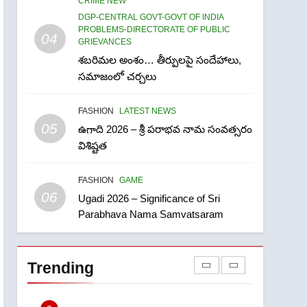
CRIME NEW
తిరుమల లడ్డూ నెయ్యి కల్తీ:
DGP-CENTRAL GOVT-GOVT OF INDIA
పవిత్ర విశ్వాసానికి ద్రోహం
PROBLEMS-DIRECTORATE OF PUBLIC
04
GRIEVANCES
CRIME NEW
NEWS
శబరిమల అంశం… తీర్పులపై సందేహాలు,
8
సమాజంలో చర్చలు
Ghee Adulteration in
Tirumala Laddu: A Sacred
FASHION
LATEST NEWS
Trust Betrayed
NEWS
TOP STORES
05
ఉగాది 2026 – శ్రీ పరాభవ నామ సంవత్సరం
విశిష్టత
1
లేఖరి ప్రో సంస్థలో చేరిన విదుర
FASHION
GAME
06
FASHION
Ugadi 2026 – Significance of Sri
Parabhava Nama Samvatsaram
2
Ms. Vidura has joined
Lekhari Pro as
Trending
Coordinator
FASHION
(Communication)
Sabarimala Issue…