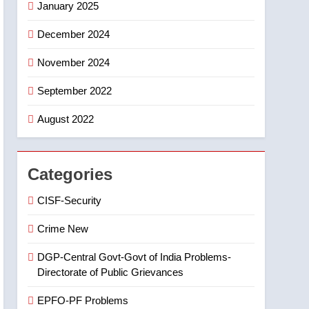
January 2025
7
తిరుమల లడ్డూ నెయ్యి కల్తీ:
December 2024
పవిత్ర విశ్వాసానికి ద్రోహం
November 2024
CRIME NEW
NEWS
September 2022
8
Ghee Adulteration in
August 2022
Tirumala Laddu: A Sacred
Trust Betrayed
NEWS
TOP STORES
Categories
CISF-Security
Crime New
DGP-Central Govt-Govt of India Problems-
Directorate of Public Grievances
EPFO-PF Problems