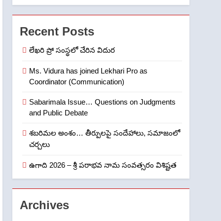
7
తిరుమల లడ్డూ నెయ్యి కల్తీ:
పవిత్ర విశ్వాసానికి ద్రోహం
Recent Posts
CRIME NEW
NEWS
లేఖరి ప్రో సంస్థలో చేరిన విదుర
8
Ghee Adulteration in
Ms. Vidura has joined Lekhari Pro as
Coordinator (Communication)
Tirumala Laddu: A Sacred
Trust Betrayed
NEWS
TOP STORES
Sabarimala Issue… Questions on Judgments
and Public Debate
1
లేఖరి ప్రో సంస్థలో చేరిన విదుర
శబరిమల అంశం… తీర్పులపై సందేహాలు, సమాజంలో
చర్చలు
FASHION
ఉగాది 2026 – శ్రీ పరాభవ నామ సంవత్సరం విశిష్టత
2
Ms. Vidura has joined
Lekhari Pro as
Archives
Coordinator
FASHION
(Communication)