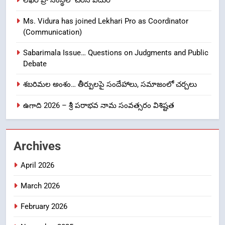
Ms. Vidura has joined Lekhari Pro as Coordinator
8
(Communication)
Ghee Adulteration in Tirumala
Laddu: A Sacred Trust Betrayed
Sabarimala Issue… Questions on Judgments and Public
NEWS
TOP STORES
Debate
శబరిమల అంశం… తీర్పులపై సందేహాలు, సమాజంలో చర్చలు
1
ఉగాది 2026 – శ్రీ పరాభవ నామ సంవత్సరం విశిష్టత
లేఖరి ప్రో సంస్థలో చేరిన విదుర
FASHION
Archives
2
April 2026
Ms. Vidura has joined Lekhari
Pro as Coordinator
March 2026
(Communication)
FASHION
February 2026
Sabarimala Issue… Questions
3