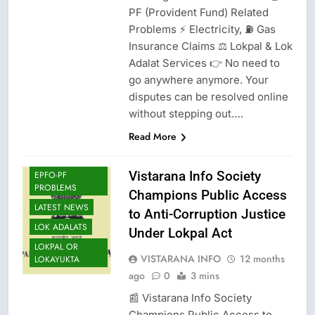
PF (Provident Fund) Related
Problems ⚡ Electricity, ⛽ Gas
CISF-SECURITY
Insurance Claims ⚖️ Lokpal & Lok
CRIME NEW
Adalat Services 👉 No need to
go anywhere anymore. Your
DGP-CENTRAL
GOVT-GOVT OF
disputes can be resolved online
INDIA
without stepping out….
PROBLEMS-
DIRECTORATE OF
Read More
PUBLIC
GRIEVANCES
Vistarana Info Society
EPFO-PF
PROBLEMS
Champions Public Access
LATEST NEWS
to Anti-Corruption Justice
LOK ADALATS
Under Lokpal Act
LOKPAL OR
VISTARANA INFO
12 months
LOKAYUKTA
ago
0
3 mins
📰 Vistarana Info Society
Champions Public Access to