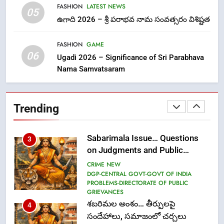
FASHION
LATEST NEWS
1
05
ఉగాది 2026 – శ్రీ పరాభవ నామ సంవత్సరం విశిష్టత
లేఖరి ప్రో సంస్థలో చేరిన విదుర
FASHION
FASHION
GAME
06
Ugadi 2026 – Significance of Sri Parabhava
Nama Samvatsaram
2
Ms. Vidura has joined Lekhari
Pro as Coordinator
Trending
(Communication)
FASHION
Sabarimala Issue… Questions
3
on Judgments and Public
Debate
CRIME NEW
DGP-CENTRAL GOVT-GOVT OF INDIA
PROBLEMS-DIRECTORATE OF PUBLIC
GRIEVANCES
శబరిమల అంశం… తీర్పులపై
4
సందేహాలు, సమాజంలో చర్చలు