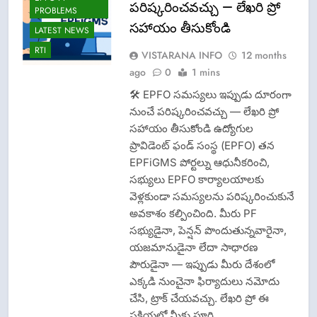
పరిష్కరించవచ్చు — లేఖరి ప్రో
PROBLEMS
సహాయం తీసుకోండి
LATEST NEWS
RTI
VISTARANA INFO
12 months
ago
0
1 mins
🛠 EPFO సమస్యలు ఇప్పుడు దూరంగా
నుంచే పరిష్కరించవచ్చు — లేఖరి ప్రో
సహాయం తీసుకోండి ఉద్యోగుల
ప్రావిడెంట్ ఫండ్ సంస్థ (EPFO) తన
EPFiGMS పోర్టల్ను ఆధునీకరించి,
సభ్యులు EPFO కార్యాలయాలకు
వెళ్లకుండా సమస్యలను పరిష్కరించుకునే
అవకాశం కల్పించింది. మీరు PF
సభ్యుడైనా, పెన్షన్ పొందుతున్నవారైనా,
యజమానుడైనా లేదా సాధారణ
పౌరుడైనా — ఇప్పుడు మీరు దేశంలో
ఎక్కడి నుంచైనా ఫిర్యాదులు నమోదు
చేసి, ట్రాక్ చేయవచ్చు. లేఖరి ప్రో ఈ
ప్రక్రియలో మీకు పూర్తి…