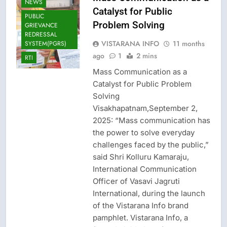
NEWS
Catalyst for Public
PUBLIC
Problem Solving
GRIEVANCE
REDRESSAL
VISTARANA INFO
11 months
SYSTEM(PGRS)
ago
1
2 mins
RTI
CISF-SECURITY
Mass Communication as a
Catalyst for Public Problem
CRIME NEW
Solving
DGP-CENTRAL
Visakhapatnam,September 2,
GOVT-GOVT OF
INDIA
2025: “Mass communication has
PROBLEMS-
the power to solve everyday
DIRECTORATE OF
challenges faced by the public,”
PUBLIC
GRIEVANCES
said Shri Kolluru Kamaraju,
EPFO-PF
International Communication
PROBLEMS
Officer of Vasavi Jagruti
LATEST NEWS
International, during the launch
of the Vistarana Info brand
LOK ADALATS
pamphlet. Vistarana Info, a
LOKPAL OR