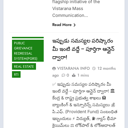
LOKAYUKTA
flagship initiative of the
Vistarana Mass
LPG INSURANCE
Communication…
NEWS
Read More
OMCS-INDAN
GAS-HP GAS-
BHARAT GAS
ఇప్పుడు సమస్యల పరిష్కారం
PUBLIC
మీ ఇంటి వద్దే – పూర్తిగా ఆన్లైన్
GRIEVANCE
REDRESSAL
CISF-SECURITY
ద్వారా!
SYSTEM(PGRS)
CRIME NEW
REAL ESTATE
VISTARANA INFO
12 months
DGP-CENTRAL
RTI
ago
0
1 mins
GOVT-GOVT OF
INDIA
✅ ఇప్పుడు సమస్యల పరిష్కారం మీ
PROBLEMS-
ఇంటి వద్దే – పూర్తిగా ఆన్లైన్ ద్వారా! 🏛️
DIRECTORATE OF
కేంద్ర & రాష్ట్ర ప్రభుత్వ శాఖలు 🏦
PUBLIC
GRIEVANCES
బ్యాంకింగ్ & ఇన్సూరెన్స్ సమస్యలు 💰
EPFO-PF
పి.ఎఫ్. (Provident Fund) సంబంధిత
PROBLEMS
ఇబ్బందులు ⚡ విద్యుత్, ⛽ గ్యాస్ భీమా
LATEST NEWS
క్లెయిమ్‌లు ⚖️ లోక్‌పాల్ & లోక్అదాలత్