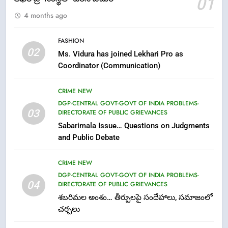
01
FASHION
LATEST NEWS
4 months ago
6
FASHION
Ugadi 2026 – Significance of Sri
02
Ms. Vidura has joined Lekhari Pro as
Parabhava Nama Samvatsaram
Coordinator (Communication)
FASHION
GAME
CRIME NEW
7
DGP-CENTRAL GOVT-GOVT OF INDIA PROBLEMS-
03
DIRECTORATE OF PUBLIC GRIEVANCES
తిరుమల లడ్డూ నెయ్యి కల్తీ: పవిత్ర
Sabarimala Issue… Questions on Judgments
విశ్వాసానికి ద్రోహం
and Public Debate
CRIME NEW
NEWS
CRIME NEW
8
DGP-CENTRAL GOVT-GOVT OF INDIA PROBLEMS-
Ghee Adulteration in Tirumala
04
DIRECTORATE OF PUBLIC GRIEVANCES
Laddu: A Sacred Trust Betrayed
శబరిమల అంశం… తీర్పులపై సందేహాలు, సమాజంలో
NEWS
TOP STORES
చర్చలు