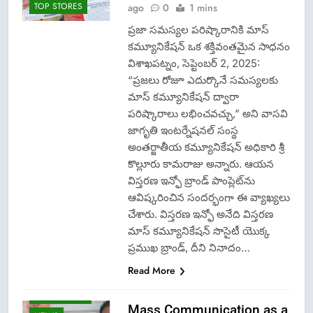
TOP STORES
ago
0
1 mins
ప్రజా సమస్యల పరిష్కారానికి మాస్
కమ్యూనికేషన్ ఒక శక్తివంతమైన సాధనం
విశాఖపట్నం, సెప్టెంబర్ 2, 2025:
“ప్రజలు రోజూ ఎదుర్కొనే సమస్యలకు
మాస్ కమ్యూనికేషన్ ద్వారా
CRIME NEW
పరిష్కారాలు లభించవచ్చు,” అని వాసవి
జాగృతి ఇంటర్నేషనల్ సంస్థ
DGP-CENTRAL
GOVT-GOVT OF
అంతర్జాతీయ కమ్యూనికేషన్ అధికారి శ్రీ
INDIA
కొల్లూరు కామరాజు అన్నారు. ఆయన
PROBLEMS-
విస్తరణ ఇన్ఫో బ్రాండ్ పాంప్లెట్‌ను
DIRECTORATE OF
PUBLIC
ఆవిష్కరించిన సందర్భంగా ఈ వ్యాఖ్యలు
GRIEVANCES
చేశారు. విస్తరణ ఇన్ఫో అనేది విస్తరణ
EPFO-PF
మాస్ కమ్యూనికేషన్ సొసైటీ యొక్క
PROBLEMS
ప్రముఖ బ్రాండ్, దీని నినాదం…
FASHION
Read More
LATEST NEWS
LOK ADALATS
Mass Communication as a