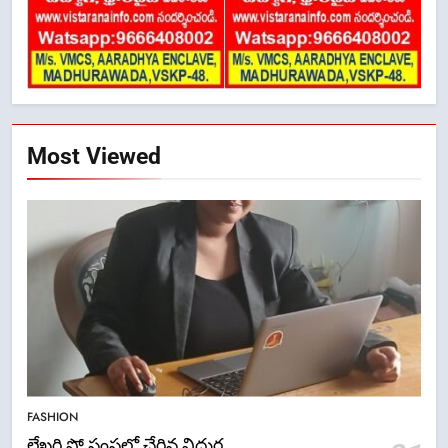
Most Viewed
5
ఉగాది 2026 – శ్రీ పరాభవ నామ
FASHION
సంవత్సరం విశిష్టత
లేఖరి ప్రో సంస్థలో చేరిన విదుర