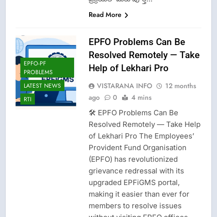
Read More
EPFO Problems Can Be
Resolved Remotely — Take
EPFO-PF
Help of Lekhari Pro
PROBLEMS
VISTARANA INFO
12 months
LATEST NEWS
ago
0
4 mins
RTI
🛠 EPFO Problems Can Be
Resolved Remotely — Take Help
of Lekhari Pro The Employees’
Provident Fund Organisation
(EPFO) has revolutionized
grievance redressal with its
upgraded EPFiGMS portal,
making it easier than ever for
members to resolve issues