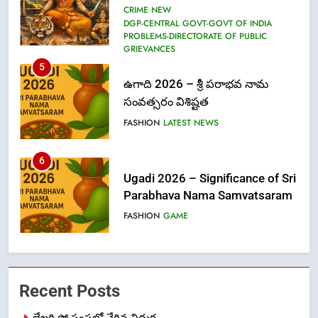
CRIME NEW
DGP-CENTRAL GOVT-GOVT OF INDIA
PROBLEMS-DIRECTORATE OF PUBLIC
GRIEVANCES
5
ఉగాది 2026 – శ్రీ పరాభవ నామ
సంవత్సరం విశిష్టత
FASHION
LATEST NEWS
6
Ugadi 2026 – Significance of Sri
Parabhava Nama Samvatsaram
FASHION
GAME
7
తిరుమల లడ్డూ నెయ్యి కల్తీ: పవిత్ర
Recent Posts
విశ్వాసానికి ద్రోహం
CRIME NEW
NEWS
లేఖరి ప్రో సంస్థలో చేరిన విదుర