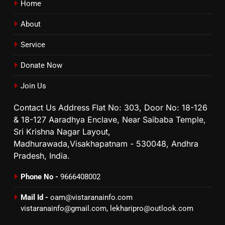
Home
About
Service
Donate Now
Join Us
Contact Us Address Flat No: 303, Door No: 18-126
& 18-127 Aaradhya Enclave, Near Saibaba Temple,
Sri Krishna Nagar Layout,
Madhurawada,Visakhapatnam - 530048, Andhra
Pradesh, India.
Phone No -
9666408002
Mail Id -
oam@vistaranainfo.com
vistaranainfo@gmail.com
,
lekharipro@outlook.com