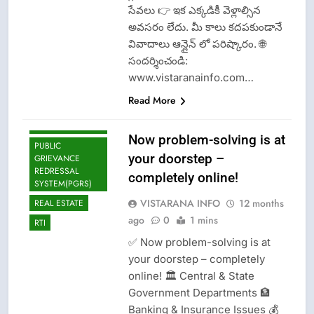
సేవలు 👉 ఇక ఎక్కడికీ వెళ్లాల్సిన
LOK ADALATS
అవసరం లేదు. మీ కాలు కదపకుండానే
LOKPAL OR
LOKAYUKTA
వివాదాలు ఆన్లైన్ లో పరిష్కారం. 🌐
సందర్శించండి:
LPG INSURANCE
www.vistaranainfo.com…
NEWS
Read More
OMCS-INDAN
GAS-HP GAS-
BHARAT GAS
Now problem-solving is at
PUBLIC
your doorstep –
GRIEVANCE
REDRESSAL
completely online!
SYSTEM(PGRS)
VISTARANA INFO
12 months
REAL ESTATE
ago
0
1 mins
RTI
✅ Now problem-solving is at
your doorstep – completely
online! 🏛️ Central & State
Government Departments 🏦
Banking & Insurance Issues 💰