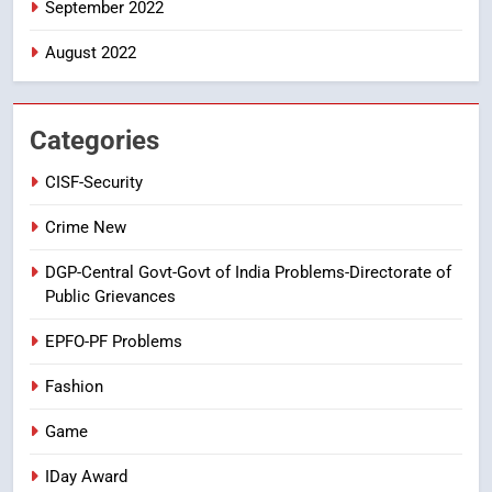
September 2022
FASHION
GAME
August 2022
7
తిరుమల లడ్డూ నెయ్యి కల్తీ: పవిత్ర
విశ్వాసానికి ద్రోహం
Categories
CRIME NEW
NEWS
CISF-Security
8
Crime New
Ghee Adulteration in Tirumala
DGP-Central Govt-Govt of India Problems-Directorate of
Laddu: A Sacred Trust Betrayed
Public Grievances
NEWS
TOP STORES
EPFO-PF Problems
Fashion
Game
IDay Award