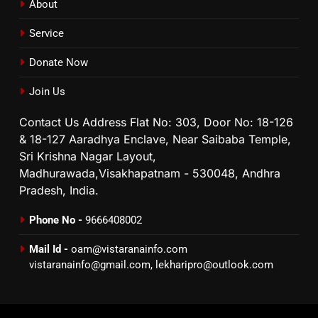
About
Service
Donate Now
Join Us
Contact Us Address Flat No: 303, Door No: 18-126
& 18-127 Aaradhya Enclave, Near Saibaba Temple,
Sri Krishna Nagar Layout,
Madhurawada,Visakhapatnam - 530048, Andhra
Pradesh, India.
Phone No -
9666408002
Mail Id -
oam@vistaranainfo.com
vistaranainfo@gmail.com
,
lekharipro@outlook.com