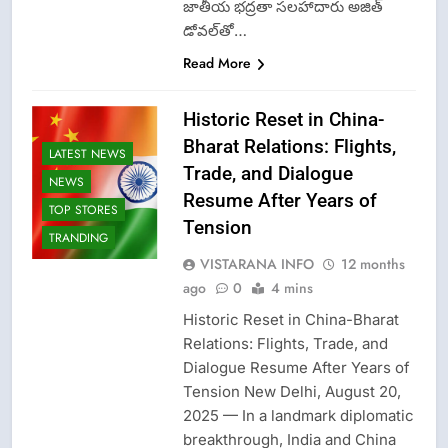
జాతీయ భద్రతా సలహాదారు అజిత్
డోవల్‌తో…
Read More
Historic Reset in China-
Bharat Relations: Flights,
LATEST NEWS
Trade, and Dialogue
NEWS
Resume After Years of
TOP STORES
Tension
TRANDING
VISTARANA INFO
12 months
ago
0
4 mins
Historic Reset in China-Bharat
Relations: Flights, Trade, and
Dialogue Resume After Years of
Tension New Delhi, August 20,
2025 — In a landmark diplomatic
breakthrough, India and China