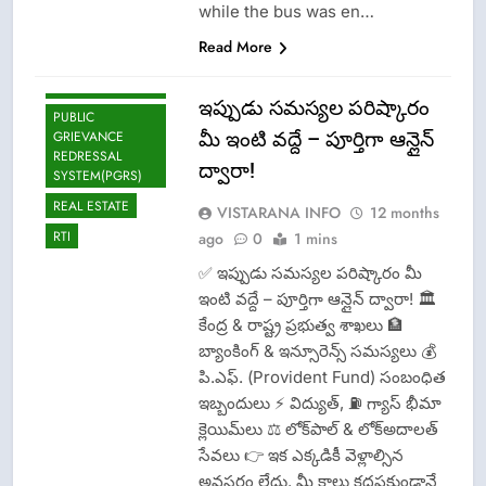
while the bus was en…
NEWS
Read More
OMCS-INDAN
GAS-HP GAS-
BHARAT GAS
ఇప్పుడు సమస్యల పరిష్కారం
PUBLIC
మీ ఇంటి వద్దే – పూర్తిగా ఆన్లైన్
GRIEVANCE
REDRESSAL
CISF-SECURITY
ద్వారా!
SYSTEM(PGRS)
CRIME NEW
REAL ESTATE
VISTARANA INFO
12 months
DGP-CENTRAL
RTI
ago
0
1 mins
GOVT-GOVT OF
INDIA
✅ ఇప్పుడు సమస్యల పరిష్కారం మీ
PROBLEMS-
ఇంటి వద్దే – పూర్తిగా ఆన్లైన్ ద్వారా! 🏛️
DIRECTORATE OF
కేంద్ర & రాష్ట్ర ప్రభుత్వ శాఖలు 🏦
PUBLIC
GRIEVANCES
బ్యాంకింగ్ & ఇన్సూరెన్స్ సమస్యలు 💰
EPFO-PF
పి.ఎఫ్. (Provident Fund) సంబంధిత
PROBLEMS
ఇబ్బందులు ⚡ విద్యుత్, ⛽ గ్యాస్ భీమా
LATEST NEWS
క్లెయిమ్‌లు ⚖️ లోక్‌పాల్ & లోక్అదాలత్
సేవలు 👉 ఇక ఎక్కడికీ వెళ్లాల్సిన
LOK ADALATS
అవసరం లేదు. మీ కాలు కదపకుండానే
LOKPAL OR