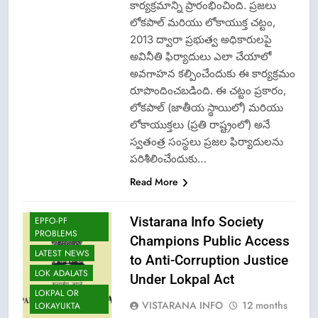
కార్యక్రమాన్ని ప్రారంభించింది. ప్రజలు
లోకపాల్ మరియు లోకాయుక్త చట్టం,
2013 ద్వారా ప్రభుత్వ అధికారులపై
అవినీతి ఫిర్యాదులు ఎలా చేయాలో
అవగాహన కల్పించేందుకు ఈ కార్యక్రమం
CISF-SECURITY
రూపొందించబడింది. ఈ చట్టం ప్రకారం,
CRIME NEW
లోకపాల్ (జాతీయ స్థాయిలో) మరియు
లోకాయుక్తలు (ప్రతి రాష్ట్రంలో) అనే
DGP-CENTRAL
GOVT-GOVT OF
స్వతంత్ర సంస్థలు ప్రజల ఫిర్యాదులను
INDIA
పరిశీలించేందుకు…
PROBLEMS-
DIRECTORATE OF
Read More
PUBLIC
GRIEVANCES
Vistarana Info Society
EPFO-PF
PROBLEMS
Champions Public Access
LATEST NEWS
to Anti-Corruption Justice
LOK ADALATS
Under Lokpal Act
LOKPAL OR
VISTARANA INFO
12 months
LOKAYUKTA