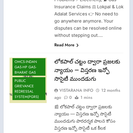
Insurance Claims ⚖️ Lokpal & Lok
CRIME NEW
Adalat Services 👉 No need to
LATEST NEWS
go anywhere anymore. Your
LOK ADALATS
disputes can be resolved online
LOKPAL OR
without stepping out….
LOKAYUKTA
Read More
LPG INSURANCE
NEWS
లోకపాల్ చట్టం ద్వారా ప్రజలకు
OMCS-INDAN
GAS-HP GAS-
న్యాయం — విస్తరణ ఇన్ఫో
BHARAT GAS
సొసైటీ ముందడుగు
PUBLIC
GRIEVANCE
VISTARANA INFO
12 months
REDRESSAL
SYSTEM(PGRS)
ago
0
1 mins
📰 లోకపాల్ చట్టం ద్వారా ప్రజలకు
న్యాయం — విస్తరణ ఇన్ఫో సొసైటీ
ముందడుగు పారదర్శక పాలన కోసం
విస్తరణ ఇన్ఫో సొసైటీ ఒక కీలక