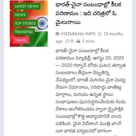
భారత్-చైనా సంబంధాల్లో కీలక
LATEST NEWS
పరిణామం : ఇది చరిత్రలో ఓ
NEWS
మైలురాయి
TOP STORES
TRANDING
VISTARANA INFO
12 months
TRAVEL
ago
0
1 mins
భారత్-చైనా సంబంధాల్లో కీలక
పరిణామం న్యూఢిల్లీ, ఆగస్టు 20, 2025
— 2020 గల్వాన్ లోయ ఘటన తర్వాత
సంబంధాలు తీవ్రంగా దెబ్బతిన్న
నేపథ్యంలో, భారత్ మరియు చైనా మధ్య
నేరుగా విమానాలు, సరిహద్దు వాణిజ్య
మార్గాలు, మరియు ఉన్నత స్థాయి
సంభాషణలు పునరుద్ధరించేందుకు రెండు
దేశాలు అంగీకరించడం ద్వారా ద్వైపాక్షిక
సంబంధాల్లో కొత్త అధ్యాయానికి నాంది
పలికింది. చైనా విదేశాంగ మంత్రి వాంగ్
యీ భారత పర్యటనలో భాగంగా