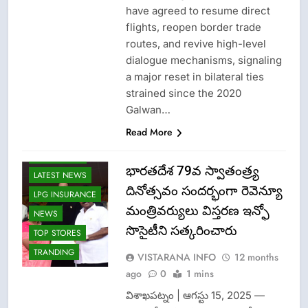
have agreed to resume direct
flights, reopen border trade
routes, and revive high-level
dialogue mechanisms, signaling
a major reset in bilateral ties
strained since the 2020
Galwan…
Read More
IDAY AWARD
భారతదేశ 79వ స్వాతంత్ర్య
LATEST NEWS
దినోత్సవం సందర్భంగా రెవెన్యూ
LPG INSURANCE
మంత్రివర్యులు విస్తరణ ఇన్ఫో
NEWS
సొసైటీని సత్కరించారు
TOP STORES
TRANDING
VISTARANA INFO
12 months
ago
0
1 mins
విశాఖపట్నం | ఆగస్టు 15, 2025 —