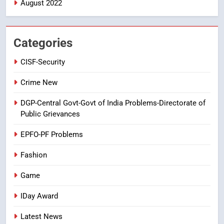
August 2022
7
తిరుమల లడ్డూ నెయ్యి కల్తీ: పవిత్ర
విశ్వాసానికి ద్రోహం
Categories
CRIME NEW
NEWS
CISF-Security
8
Crime New
Ghee Adulteration in Tirumala
DGP-Central Govt-Govt of India Problems-Directorate of
Laddu: A Sacred Trust Betrayed
Public Grievances
NEWS
TOP STORES
EPFO-PF Problems
Fashion
Game
IDay Award
Latest News