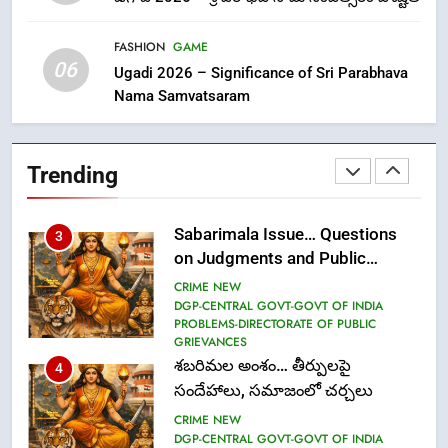
లేఖరి ప్రో సంస్థలో చేరిన విదుర
FASHION
FASHION
GAME
06
Ugadi 2026 – Significance of Sri Parabhava
Nama Samvatsaram
2
Ms. Vidura has joined Lekhari
Pro as Coordinator
Trending
(Communication)
FASHION
Sabarimala Issue… Questions
3
on Judgments and Public
Debate
CRIME NEW
DGP-CENTRAL GOVT-GOVT OF INDIA
PROBLEMS-DIRECTORATE OF PUBLIC
GRIEVANCES
శబరిమల అంశం… తీర్పులపై
4
సందేహాలు, సమాజంలో చర్చలు
CRIME NEW
DGP-CENTRAL GOVT-GOVT OF INDIA