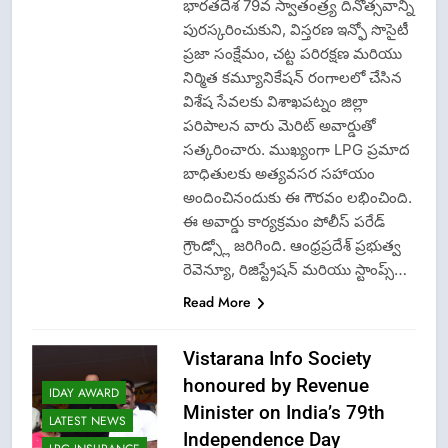
భారతదేశ 79వ స్వాతంత్ర్య దినోత్సవాన్ని
పురస్కరించుకుని, విస్తరణ ఇన్ఫో సొసైటీ
ప్రజా సంక్షేమం, చట్ట పరిరక్షణ మరియు
నిర్మిత కమ్యూనికేషన్ రంగాలలో చేసిన
విశేష సేవలకు విశాఖపట్నం జిల్లా
పరిపాలన వారు మెరిట్ అవార్డుతో
సత్కరించారు. ముఖ్యంగా LPG ప్రమాద
బాధితులకు అత్యవసర సహాయం
అందించినందుకు ఈ గౌరవం లభించింది.
ఈ అవార్డు కార్యక్రమం పోలీస్ పరేడ్
గ్రౌండ్స్లో జరిగింది. ఆంధ్రప్రదేశ్ ప్రభుత్వ
రెవెన్యూ, రిజిస్ట్రేషన్ మరియు స్టాంప్స్…
Read More
Vistarana Info Society
honoured by Revenue
IDAY AWARD
Minister on India’s 79th
LATEST NEWS
Independence Day