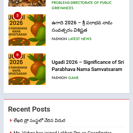
PROBLEMS-DIRECTORATE OF PUBLIC
GRIEVANCES
5
ఉగాది 2026 – శ్రీ పరాభవ నామ
సంవత్సరం విశిష్టత
FASHION
LATEST NEWS
6
Ugadi 2026 – Significance of Sri
Parabhava Nama Samvatsaram
FASHION
GAME
7
తిరుమల లడ్డూ నెయ్యి కల్తీ: పవిత్ర
Recent Posts
విశ్వాసానికి ద్రోహం
CRIME NEW
NEWS
లేఖరి ప్రో సంస్థలో చేరిన విదుర
Ms. Vidura has joined Lekhari Pro as Coordinator