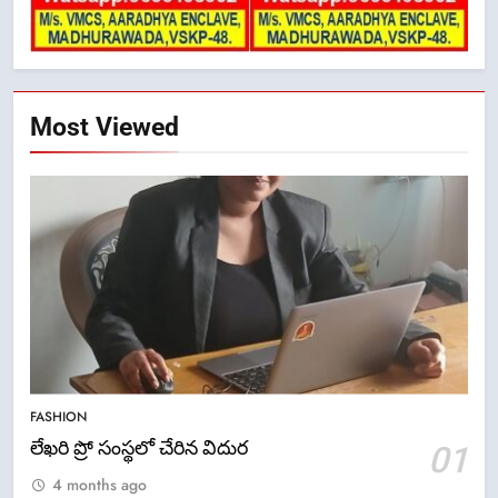
Most Viewed
5
ఉగాది 2026 – శ్రీ పరాభవ నామ
FASHION
సంవత్సరం విశిష్టత
లేఖరి ప్రో సంస్థలో చేరిన విదుర
01
FASHION
LATEST NEWS
4 months ago