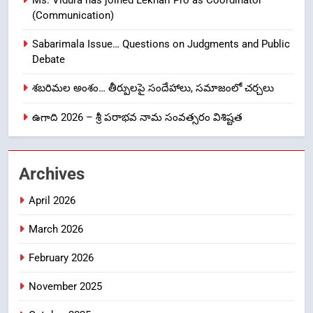
8
(Communication)
Ghee Adulteration in Tirumala
Laddu: A Sacred Trust Betrayed
Sabarimala Issue… Questions on Judgments and Public
NEWS
TOP STORES
Debate
శబరిమల అంశం… తీర్పులపై సందేహాలు, సమాజంలో చర్చలు
1
ఉగాది 2026 – శ్రీ పరాభవ నామ సంవత్సరం విశిష్టత
లేఖరి ప్రో సంస్థలో చేరిన విదుర
FASHION
Archives
2
April 2026
Ms. Vidura has joined Lekhari
Pro as Coordinator
March 2026
(Communication)
FASHION
February 2026
Sabarimala Issue… Questions
3
November 2025
on Judgments and Public
Debate
CRIME NEW