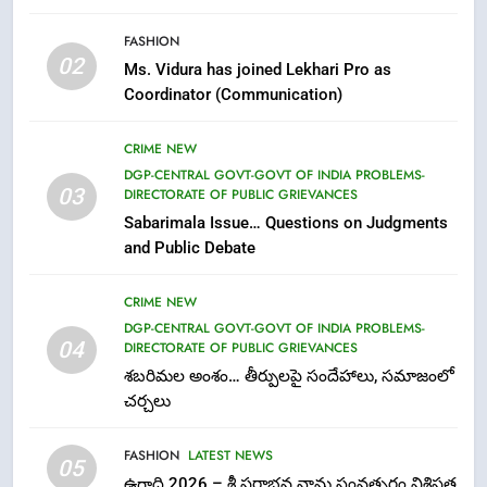
6
FASHION
Ugadi 2026 – Significance of Sri
02
Ms. Vidura has joined Lekhari Pro as
Parabhava Nama Samvatsaram
Coordinator (Communication)
FASHION
GAME
CRIME NEW
7
DGP-CENTRAL GOVT-GOVT OF INDIA PROBLEMS-
03
DIRECTORATE OF PUBLIC GRIEVANCES
తిరుమల లడ్డూ నెయ్యి కల్తీ: పవిత్ర
Sabarimala Issue… Questions on Judgments
విశ్వాసానికి ద్రోహం
and Public Debate
CRIME NEW
NEWS
CRIME NEW
8
DGP-CENTRAL GOVT-GOVT OF INDIA PROBLEMS-
Ghee Adulteration in Tirumala
04
DIRECTORATE OF PUBLIC GRIEVANCES
Laddu: A Sacred Trust Betrayed
శబరిమల అంశం… తీర్పులపై సందేహాలు, సమాజంలో
NEWS
TOP STORES
చర్చలు
FASHION
LATEST NEWS
1
05
ఉగాది 2026 – శ్రీ పరాభవ నామ సంవత్సరం విశిష్టత