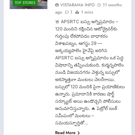
TOP STORES
VISTARANA INFO
11 months
ago
1
1 mins
🚨 APSRTC బస్సు అగ్నిప్రమాదం –
120 మందిని రక్షించిన ఆటోడ్రైవర్‌కు
గుర్తింపు లేకపోవడం బాధాకరం
విశాఖపట్నం, ఆగస్టు 29 —
అక్కయ్యపాలెం హైవేపై జరిగిన
APSRTC బస్సు అగ్నిప్రమాదం ఒక పెద్ద
విషాదాన్ని తప్పించుకుంది. కుర్మన్నపాలెం
నుండి విజయనగరం వెళ్తున్న బస్సులో
అకస్మాత్తుగా మంటలు చెలరేగాయి.
బస్సులో 120 మందికి పైగా ప్రయాణికులు
ఉన్నారు. ప్రమాదానికి కారణం షార్ట్
సర్క్యూట్ అయి ఉండొచ్చని పోలీసులు
అనుమానిస్తున్నారు. 🔥 పెట్రోల్ బంక్
సమీపంలో మంటలు –
సమయస్ఫూర్తితో…
Read More