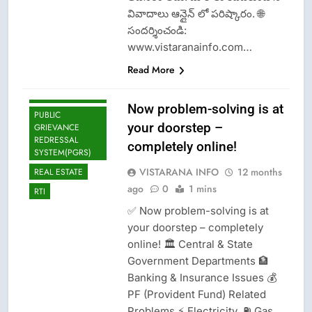
LOKAYUKTA
వివాదాలు ఆన్లైన్ లో పరిష్కారం. 🌐
సందర్శించండి:
LPG INSURANCE
www.vistaranainfo.com…
NEWS
Read More
OMCS-INDAN
GAS-HP GAS-
BHARAT GAS
Now problem-solving is at
PUBLIC
your doorstep –
GRIEVANCE
REDRESSAL
completely online!
SYSTEM(PGRS)
VISTARANA INFO
12 months
REAL ESTATE
ago
0
1 mins
RTI
✅ Now problem-solving is at
your doorstep – completely
online! 🏛️ Central & State
Government Departments 🏦
Banking & Insurance Issues 💰
PF (Provident Fund) Related
CISF-SECURITY
Problems ⚡ Electricity, ⛽ Gas