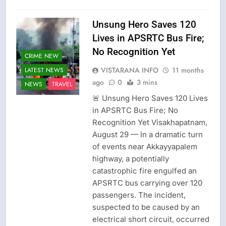
Unsung Hero Saves 120
Lives in APSRTC Bus Fire;
CISF-SECURITY
No Recognition Yet
CRIME NEW
CRIME NEW
VISTARANA INFO
11 months
LATEST NEWS
DGP-CENTRAL
ago
0
3 mins
NEWS
TRAVEL
GOVT-GOVT OF
INDIA
🚨 Unsung Hero Saves 120 Lives
PROBLEMS-
in APSRTC Bus Fire; No
DIRECTORATE OF
Recognition Yet Visakhapatnam,
PUBLIC
GRIEVANCES
August 29 — In a dramatic turn
EPFO-PF
of events near Akkayyapalem
PROBLEMS
highway, a potentially
LATEST NEWS
catastrophic fire engulfed an
APSRTC bus carrying over 120
LOK ADALATS
passengers. The incident,
LOKPAL OR
LOKAYUKTA
suspected to be caused by an
electrical short circuit, occurred
LPG INSURANCE