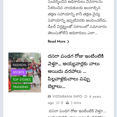
సందర్శించిన అధికారులు వివరాలను
సేకరించిన నాయకులకు అందాల్సిన
తక్షణ సహాయాన్ని కానీ తక్షణ వైద్య
సహాయాన్ని ఇప్పటివరకు అందించలేదు.
డీలర్ నిర్లక్ష్యంతో సకాలంలో సమాచారం
తెలుసుకోలేని అధికారులు ఎలా…
Read More
దసరా పండగ రోజు ఇంటింటికి
వెళ్తూ… అయ్యవార్లకు చాలు
FASHION
అయిదు వరహాలు …
SPORTS
పిల్లవాళ్లకుచాలు పప్పు
TOP STORES
బెల్లాలు…
TRANDING
VISTARANA INFO
4 years
ago
0
1 mins
దసరా పండగ రోజు ఇంటింటికి వెళ్తూ…