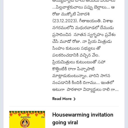
అయ్యవార్లకు చాలు అయిదు వరహాలు
…పిల్లవాళ్లకుచాలు పప్పు బెల్లాలు… ఆ
రోజు ముక్కోటి ఏకాదశి
(23.12.2023). గీతాజయంతి. విశాఖ
నగరములోని మధురవాడలో దేముడు
ప్రసాదించిన నూతన స్వగృహం ప్రవేశం
చేసి మూడో రోజు. నా ప్రియ మిత్రుడు
సింహం కుటుంబ సభ్యులు తో
పలకరించడానికి వచ్చిన వేల.
ప్రియమిత్రులు కుటుంబంతో సహా
కొత్తింటికి రాగా పిచ్చాపాటి
మాట్లాడుకుంటున్నాం. వారిని సాగన
నంపడానికి కిందికి దిగాము… ఇంతలో
అటుగా పాఠశాలా విద్యార్థులు రాలి గా…
Read More
Housewarming invitation
going viral