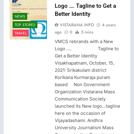
Logo …. Tagline to Get a
Better Identity
NEWS
VISTARANA INFO
4 years
TOP STORES
ago
0
5 mins
TRAVEL
VMCS rebrands with a New
Logo …. Tagline to
Get a Better Identity
Visakhapatnam, October, 15,
2021: Srikakulam district
Korikana Kurmaraja puram
based Non Government
Organization Vistarana Mass
Communication Society
launched its New logo…tagline
here on the occasion of
Vijayadashami. Andhra
University Journalism Mass