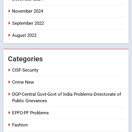
6
Ugadi 2026 – Significance of Sri
November 2024
Parabhava Nama Samvatsaram
September 2022
FASHION
GAME
August 2022
7
తిరుమల లడ్డూ నెయ్యి కల్తీ: పవిత్ర
విశ్వాసానికి ద్రోహం
Categories
CRIME NEW
NEWS
CISF-Security
8
Crime New
Ghee Adulteration in Tirumala
DGP-Central Govt-Govt of India Problems-Directorate of
Laddu: A Sacred Trust Betrayed
Public Grievances
NEWS
TOP STORES
EPFO-PF Problems
Fashion