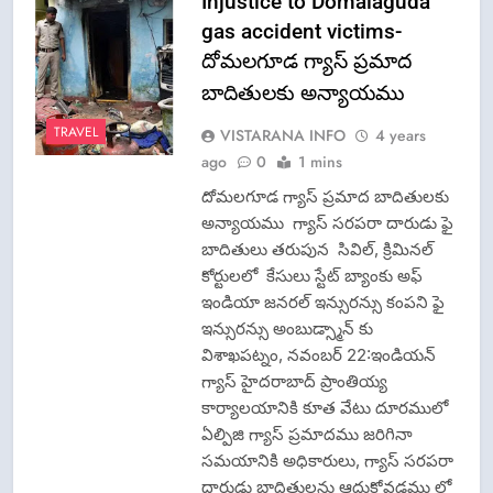
Injustice to Domalaguda
gas accident victims-
దోమలగూడ గ్యాస్ ప్రమాద
బాదితులకు అన్యాయము
TRAVEL
VISTARANA INFO
4 years
ago
0
1 mins
దోమలగూడ గ్యాస్ ప్రమాద బాదితులకు
అన్యాయము గ్యాస్ సరపరా దారుడు ఫై
బాదితులు తరుపున సివిల్, క్రిమినల్
కోర్టులలో కేసులు స్టేట్ బ్యాంకు అఫ్
ఇండియా జనరల్ ఇన్సురన్సు కంపని ఫై
ఇన్సురన్సు అంబుడ్స్మాన్ కు
విశాఖపట్నం, నవంబర్ 22:ఇండియన్
గ్యాస్ హైదరాబాద్ ప్రాంతియ్య
కార్యాలయానికి కూత వేటు దూరములో
ఏల్పిజి గ్యాస్ ప్రమాదము జరిగినా
సమయానికి అధికారులు, గ్యాస్ సరపరా
దారుడు బాదితులను ఆదుకోవడము లో