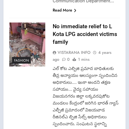
Communication Department…
Read More
No immediate relief to L
Kota LPG accident victims
family
VISTARANA INFO
4 years
ago
0
1 mins
FASHION
ఎల్ కోట ఎల్పిజి ప్రమాద బాధితులకు
తీవ్ర అన్యాయం ఆలస్యంగా స్పందించిన
అధికారులు…. ఇంకా అందని తక్షణ
సహాయం… వైద్య సహాయం
విజయనగరం జిల్లా లక్కవరపుకోట
మండలం కేంద్రంలో జరిగిన భారత్ గ్యాస్
ఎల్పీజీ ప్రమాదంలో విజయవాడ
రీజినల్ఎ ల్పిజి సేల్స్ అధికారులు
స్పందించారు. సంఘటన స్థలాన్ని