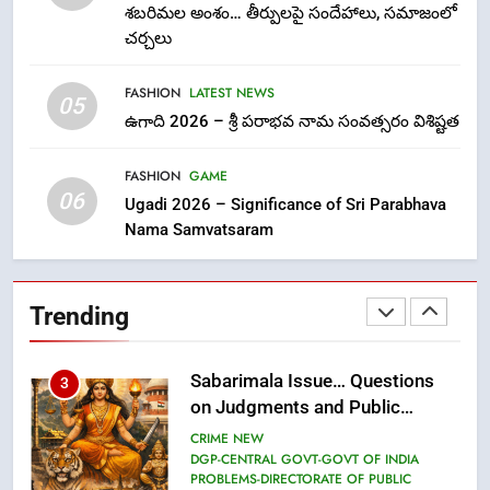
Laddu: A Sacred Trust Betrayed
శబరిమల అంశం… తీర్పులపై సందేహాలు, సమాజంలో
NEWS
TOP STORES
చర్చలు
FASHION
LATEST NEWS
1
05
ఉగాది 2026 – శ్రీ పరాభవ నామ సంవత్సరం విశిష్టత
లేఖరి ప్రో సంస్థలో చేరిన విదుర
FASHION
FASHION
GAME
06
Ugadi 2026 – Significance of Sri Parabhava
Nama Samvatsaram
2
Ms. Vidura has joined Lekhari
Pro as Coordinator
Trending
(Communication)
FASHION
Sabarimala Issue… Questions
3
on Judgments and Public
Debate
CRIME NEW
DGP-CENTRAL GOVT-GOVT OF INDIA
PROBLEMS-DIRECTORATE OF PUBLIC