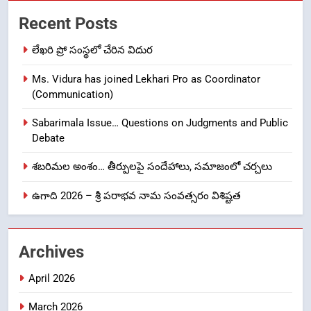
తిరుమల లడ్డూ నెయ్యి కల్తీ: పవిత్ర
Recent Posts
విశ్వాసానికి ద్రోహం
CRIME NEW
NEWS
లేఖరి ప్రో సంస్థలో చేరిన విదుర
Ms. Vidura has joined Lekhari Pro as Coordinator
8
(Communication)
Ghee Adulteration in Tirumala
Laddu: A Sacred Trust Betrayed
Sabarimala Issue… Questions on Judgments and Public
NEWS
TOP STORES
Debate
శబరిమల అంశం… తీర్పులపై సందేహాలు, సమాజంలో చర్చలు
1
ఉగాది 2026 – శ్రీ పరాభవ నామ సంవత్సరం విశిష్టత
లేఖరి ప్రో సంస్థలో చేరిన విదుర
FASHION
Archives
2
April 2026
Ms. Vidura has joined Lekhari
Pro as Coordinator
March 2026