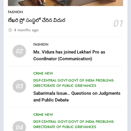
5
ఉగాది 2026 – శ్రీ పరాభవ నామ
FASHION
సంవత్సరం విశిష్టత
లేఖరి ప్రో సంస్థలో చేరిన విదుర
01
FASHION
LATEST NEWS
4 months ago
6
FASHION
Ugadi 2026 – Significance of Sri
02
Ms. Vidura has joined Lekhari Pro as
Parabhava Nama Samvatsaram
Coordinator (Communication)
FASHION
GAME
CRIME NEW
7
DGP-CENTRAL GOVT-GOVT OF INDIA PROBLEMS-
03
DIRECTORATE OF PUBLIC GRIEVANCES
తిరుమల లడ్డూ నెయ్యి కల్తీ: పవిత్ర
Sabarimala Issue… Questions on Judgments
విశ్వాసానికి ద్రోహం
and Public Debate
CRIME NEW
NEWS
CRIME NEW
8
DGP-CENTRAL GOVT-GOVT OF INDIA PROBLEMS-
Ghee Adulteration in Tirumala
04
DIRECTORATE OF PUBLIC GRIEVANCES