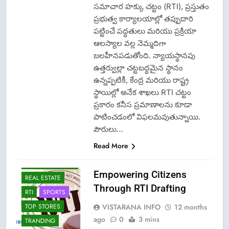
సమాచార హక్కు చట్టం (RTI), ప్రస్తుతం
ప్రభుత్వ కార్యాలయాల్లో తప్పుదారి
పట్టించే పద్ధతులు మరియు ప్రక్రియా
ఆలస్యాల వల్ల నెమ్మదిగా
CISF-SECURITY
బలహీనపడుతోంది. న్యాయస్థానపు
CRIME NEW
ఉత్తర్వుల్లా చట్టబద్ధమైన స్థానం
FASHION
ఉన్నప్పటికీ, కేంద్ర మరియు రాష్ట్ర
GAME
స్థాయిల్లో అనేక శాఖలు RTI చట్టం
LATEST NEWS
ప్రకారం కనీస ప్రమాణాలను కూడా
పాటించడంలో విఫలమవుతున్నాయి.
LPG INSURANCE
పౌరులు…
NEWS
Read More
OMCS-INDAN
GAS-HP GAS-
BHARAT GAS
Empowering Citizens
REAL ESTATE
Through RTI Drafting
RTI
SPORTS
VISTARANA INFO
12 months
TOP STORES
ago
0
3 mins
TRANDING