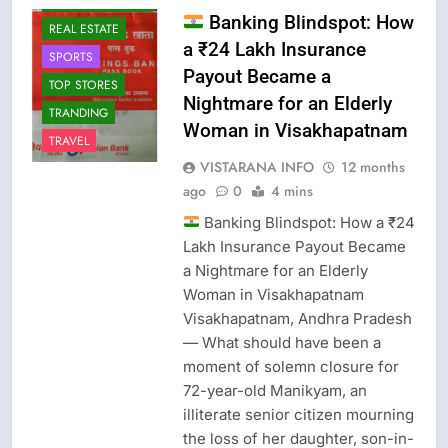
BHARAT GAS
Banking Blindspot: How
REAL ESTATE
a ₹24 Lakh Insurance
SPORTS
Payout Became a
TOP STORES
Nightmare for an Elderly
TRANDING
Woman in Visakhapatnam
TRAVEL
VISTARANA INFO
12 months
ago
0
4 mins
Banking Blindspot: How a ₹24
Lakh Insurance Payout Became
a Nightmare for an Elderly
Woman in Visakhapatnam
Visakhapatnam, Andhra Pradesh
— What should have been a
moment of solemn closure for
72-year-old Manikyam, an
illiterate senior citizen mourning
the loss of her daughter, son-in-