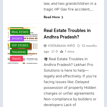
law, and two grandchildren in a
FASHION
tragic HP Gas fire accident,…
GAME
Read More
LATEST NEWS
NEWS
Real Estate Troubles in
REAL ESTATE
Andhra Pradesh?
SPORTS
VISTARANA INFO
12 months
TOP STORES
ago
0
1 mins
TRANDING
🏘️ Real Estate Troubles in
TRAVEL
Andhra Pradesh? Lekhari Pro
Solutions is here to help—
legally and effectively. If you’re
facing issues like: Delayed
possession of property Hidden
charges or unfair agreements
Non-compliance by builders or
developers Lack of