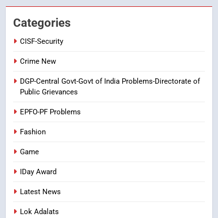
తిరుమల లడ్డూ నెయ్యి కల్తీ: పవిత్ర
విశ్వాసానికి ద్రోహం
Categories
CRIME NEW
NEWS
CISF-Security
8
Crime New
Ghee Adulteration in Tirumala
DGP-Central Govt-Govt of India Problems-Directorate of
Laddu: A Sacred Trust Betrayed
Public Grievances
NEWS
TOP STORES
EPFO-PF Problems
Fashion
Game
IDay Award
Latest News
Lok Adalats