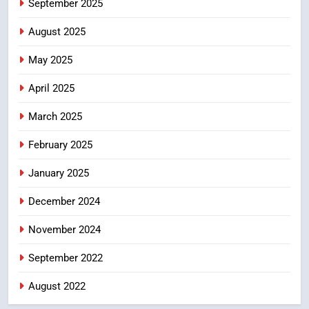
September 2025
GRIEVANCES
శబరిమల అంశం… తీర్పులపై
4
August 2025
సందేహాలు, సమాజంలో చర్చలు
May 2025
CRIME NEW
DGP-CENTRAL GOVT-GOVT OF INDIA
April 2025
PROBLEMS-DIRECTORATE OF PUBLIC
GRIEVANCES
March 2025
5
ఉగాది 2026 – శ్రీ పరాభవ నామ
February 2025
సంవత్సరం విశిష్టత
January 2025
FASHION
LATEST NEWS
December 2024
6
Ugadi 2026 – Significance of Sri
November 2024
Parabhava Nama Samvatsaram
September 2022
FASHION
GAME
August 2022
7