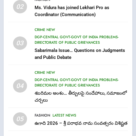
Ugadi 2026 – Significance of Sri
02
Ms. Vidura has joined Lekhari Pro as
Parabhava Nama Samvatsaram
Coordinator (Communication)
FASHION
GAME
CRIME NEW
7
DGP-CENTRAL GOVT-GOVT OF INDIA PROBLEMS-
03
DIRECTORATE OF PUBLIC GRIEVANCES
తిరుమల లడ్డూ నెయ్యి కల్తీ: పవిత్ర
Sabarimala Issue… Questions on Judgments
విశ్వాసానికి ద్రోహం
and Public Debate
CRIME NEW
NEWS
CRIME NEW
8
DGP-CENTRAL GOVT-GOVT OF INDIA PROBLEMS-
Ghee Adulteration in Tirumala
04
DIRECTORATE OF PUBLIC GRIEVANCES
Laddu: A Sacred Trust Betrayed
శబరిమల అంశం… తీర్పులపై సందేహాలు, సమాజంలో
NEWS
TOP STORES
చర్చలు
FASHION
LATEST NEWS
1
05
ఉగాది 2026 – శ్రీ పరాభవ నామ సంవత్సరం విశిష్టత
లేఖరి ప్రో సంస్థలో చేరిన విదుర
FASHION