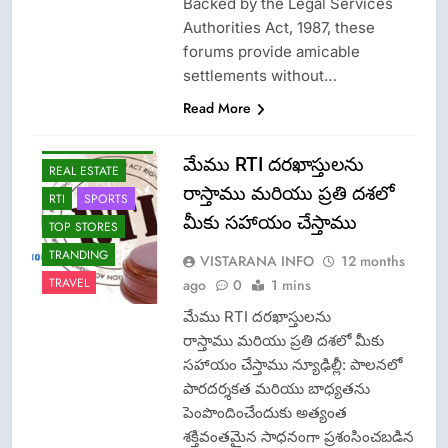
Backed by the Legal Services
LATEST NEWS
Authorities Act, 1987, these
forums provide amicable
LPG INSURANCE
settlements without…
NEWS
Read More
OMCS-INDAN
GAS-HP GAS-
BHARAT GAS
మేము RTI దరఖాస్తులను
REAL ESTATE
రాస్తాము మరియు ప్రతి దశలో
RTI
SPORTS
మీకు సహాయం చేస్తాము
TOP STORES
TRANDING
VISTARANA INFO
12 months
TRAVEL
ago
0
1 mins
మేము RTI దరఖాస్తులను
రాస్తాము మరియు ప్రతి దశలో మీకు
సహాయం చేస్తాము న్యూఢిల్లీ: పాలనలో
పారదర్శకత మరియు బాధ్యతను
పెంపొందించేందుకు అత్యంత
శక్తివంతమైన సాధనంగా ప్రశంసించబడిన