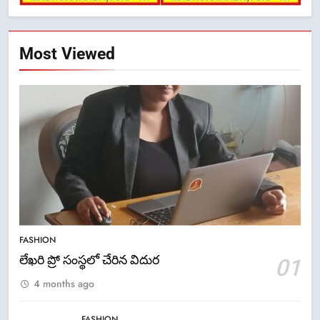
Most Viewed
5
ఉగాది 2026 – శ్రీ పరాభవ నామ
FASHION
సంవత్సరం విశిష్టత
లేఖరి ప్రో సంస్థలో చేరిన విదుర
01
FASHION
LATEST NEWS
4 months ago
6
FASHION