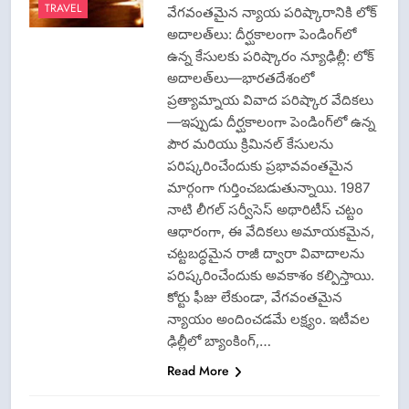
TRAVEL
వేగవంతమైన న్యాయ పరిష్కారానికి లోక్
అదాలత్‌లు: దీర్ఘకాలంగా పెండింగ్‌లో
ఉన్న కేసులకు పరిష్కారం న్యూఢిల్లీ: లోక్
అదాలత్‌లు—భారతదేశంలో
ప్రత్యామ్నాయ వివాద పరిష్కార వేదికలు
—ఇప్పుడు దీర్ఘకాలంగా పెండింగ్‌లో ఉన్న
పౌర మరియు క్రిమినల్ కేసులను
పరిష్కరించేందుకు ప్రభావవంతమైన
CISF-SECURITY
మార్గంగా గుర్తించబడుతున్నాయి. 1987
CRIME NEW
నాటి లీగల్ సర్వీసెస్ అథారిటీస్ చట్టం
FASHION
ఆధారంగా, ఈ వేదికలు అమాయకమైన,
GAME
చట్టబద్ధమైన రాజీ ద్వారా వివాదాలను
LATEST NEWS
పరిష్కరించేందుకు అవకాశం కల్పిస్తాయి.
LOK ADALATS
కోర్టు ఫీజు లేకుండా, వేగవంతమైన
న్యాయం అందించడమే లక్ష్యం. ఇటీవల
LPG INSURANCE
ఢిల్లీలో బ్యాంకింగ్,…
NEWS
Read More
OMCS-INDAN
GAS-HP GAS-
BHARAT GAS