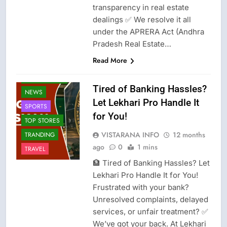
transparency in real estate
dealings ✅ We resolve it all
under the APRERA Act (Andhra
Pradesh Real Estate…
Read More
GAME
LATEST NEWS
Tired of Banking Hassles?
NEWS
Let Lekhari Pro Handle It
SPORTS
for You!
TOP STORES
VISTARANA INFO
12 months
TRANDING
ago
0
1 mins
TRAVEL
🏦 Tired of Banking Hassles? Let
Lekhari Pro Handle It for You!
Frustrated with your bank?
Unresolved complaints, delayed
services, or unfair treatment? ✅
We’ve got your back. At Lekhari