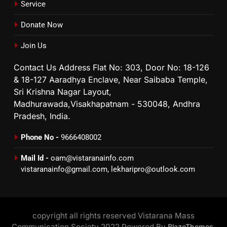
Service
Donate Now
Join Us
Contact Us Address Flat No: 303, Door No: 18-126
& 18-127 Aaradhya Enclave, Near Saibaba Temple,
Sri Krishna Nagar Layout,
Madhurawada,Visakhapatnam - 530048, Andhra
Pradesh, India.
Phone No -
9666408002
Mail Id -
oam@vistaranainfo.com
vistaranainfo@gmail.com
,
lekharipro@outlook.com
copyright all rights reserved Vistarana Mass
Communication Society 2022 Powered By
.
BlazeThemes