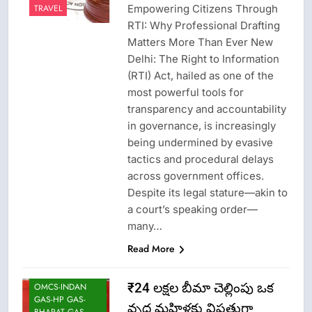
Empowering Citizens Through
TRAVEL
RTI: Why Professional Drafting
Matters More Than Ever New
Delhi: The Right to Information
(RTI) Act, hailed as one of the
most powerful tools for
transparency and accountability
in governance, is increasingly
being undermined by evasive
tactics and procedural delays
across government offices.
Despite its legal stature—akin to
a court’s speaking order—
CRIME NEW
many…
LATEST NEWS
Read More
LPG INSURANCE
NEWS
₹24 లక్షల బీమా చెల్లింపు ఒక
OMCS-INDAN
GAS-HP GAS-
వృద్ధ మహిళకు విపత్తుగా