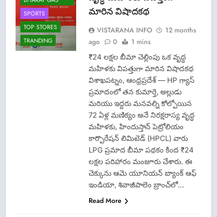
BHARAT GAS
మారిన విషాదకథ
SPORTS
TOP STORES
VISTARANA INFO
12 months
TRANDING
ago
0
1 mins
₹24 లక్షల బీమా చెల్లింపు ఒక వృద్ధ
మహిళకు విపత్తుగా మారిన విషాదకథ
విశాఖపట్నం, ఆంధ్రప్రదేశ్ — HP గ్యాస్
ప్రమాదంలో తన కుమార్తె, అల్లుడు
మరియు ఇద్దరు మనవల్ని కోల్పోయిన
72 ఏళ్ల మణిక్యం అనే నిరక్షరాస్య వృద్ధ
మహిళకు, హిందుస్తాన్ పెట్రోలియం
కార్పొరేషన్ లిమిటెడ్ (HPCL) వారు
CRIME NEW
LPG ప్రమాద బీమా పథకం కింద ₹24
LATEST NEWS
లక్షల పరిహారం మంజూరు చేశారు. ఈ
చెక్కును ఆమె యూనియన్ బ్యాంక్ ఆఫ్
LPG INSURANCE
ఇండియా, శివాజీపాలెం బ్రాంచ్‌లో…
NEWS
Read More
OMCS-INDAN
GAS-HP GAS-