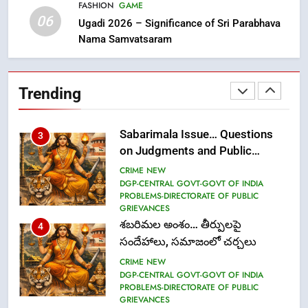
FASHION
GAME
06
Ugadi 2026 – Significance of Sri Parabhava
Nama Samvatsaram
2
Ms. Vidura has joined Lekhari
Pro as Coordinator
Trending
(Communication)
FASHION
Sabarimala Issue… Questions
3
on Judgments and Public
Debate
CRIME NEW
DGP-CENTRAL GOVT-GOVT OF INDIA
PROBLEMS-DIRECTORATE OF PUBLIC
GRIEVANCES
శబరిమల అంశం… తీర్పులపై
4
సందేహాలు, సమాజంలో చర్చలు
CRIME NEW
DGP-CENTRAL GOVT-GOVT OF INDIA
PROBLEMS-DIRECTORATE OF PUBLIC
GRIEVANCES