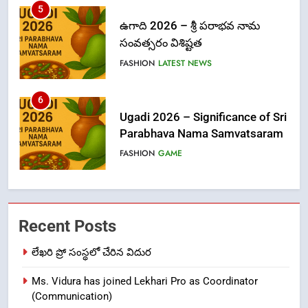
5
ఉగాది 2026 – శ్రీ పరాభవ నామ
సంవత్సరం విశిష్టత
FASHION
LATEST NEWS
6
Ugadi 2026 – Significance of Sri
Parabhava Nama Samvatsaram
FASHION
GAME
7
తిరుమల లడ్డూ నెయ్యి కల్తీ: పవిత్ర
Recent Posts
విశ్వాసానికి ద్రోహం
CRIME NEW
NEWS
లేఖరి ప్రో సంస్థలో చేరిన విదుర
Ms. Vidura has joined Lekhari Pro as Coordinator
8
(Communication)
Ghee Adulteration in Tirumala