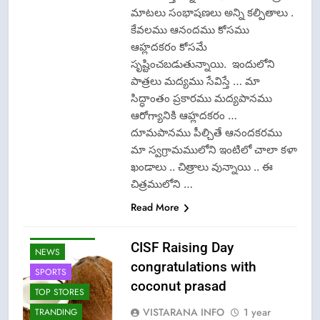
మాటలు సంభాషణలు అన్ని కల్పితాలు .
కేవలము ఆనందము కోసము
ఆహ్లదకరం కోసమే
సృష్టించబడుతున్నాయి. ఇందులోని
పాత్రలు మద్యము సేవిస్తే … మా
సిద్ధాంతం ప్రకారము మద్యపానము
ఆరోగ్యానికి ఆహ్లదకరం …
దూమపానము పీల్చితే ఆనందకరము
మా స్వగ్రామములోని ఇంటిలో చాలా కళా
CISF-SECURITY
ఖండాలు .. చిత్రాలు వున్నాయి .. ఈ
CRIME NEW
చిత్రములోని …
FASHION
Read More
GAME
LATEST NEWS
CISF Raising Day
NEWS
congratulations with
SPORTS
coconut prasad
TOP STORES
VISTARANA INFO
1 year
TRANDING