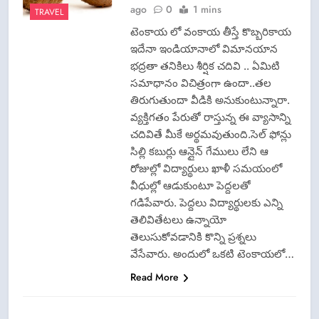
ago
0
1 mins
TRAVEL
టెంకాయ లో వంకాయ తీస్తే కొబ్బరికాయ
ఇదేనా ఇండియానాలో విమానయాన
భద్రతా తనికిలు శీర్షిక చదివి .. ఏమిటి
సమాధానం విచిత్రంగా ఉందా..తల
తిరుగుతుందా వీడికి అనుకుంటున్నారా.
వ్యక్తిగతం పేరుతో రాస్తున్న ఈ వ్యాసాన్ని
చదివితే మీకే అర్థమవుతుంది.సెల్ ఫోన్లు
సిల్లి కబుర్లు ఆన్లైన్ గేములు లేని ఆ
రోజుల్లో విద్యార్థులు ఖాళీ సమయంలో
వీధుల్లో ఆడుకుంటూ పెద్దలతో
గడిపేవారు. పెద్దలు విద్యార్థులకు ఎన్ని
తెలివితేటలు ఉన్నాయో
తెలుసుకోవడానికి కొన్ని ప్రశ్నలు
వేసేవారు. అందులో ఒకటి టెంకాయలో…
Read More