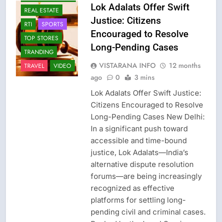
Lok Adalats Offer Swift
REAL ESTATE
Justice: Citizens
RTI
SPORTS
Encouraged to Resolve
TOP STORES
Long-Pending Cases
TRANDING
VISTARANA INFO
12 months
TRAVEL
VIDEO
ago
0
3 mins
Lok Adalats Offer Swift Justice:
Citizens Encouraged to Resolve
Long-Pending Cases New Delhi:
In a significant push toward
accessible and time-bound
justice, Lok Adalats—India’s
alternative dispute resolution
forums—are being increasingly
recognized as effective
CISF-SECURITY
platforms for settling long-
CRIME NEW
pending civil and criminal cases.
FASHION