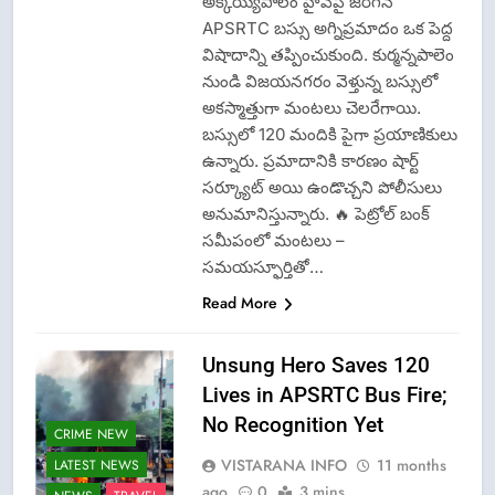
అక్కయ్యపాలెం హైవేపై జరిగిన
APSRTC బస్సు అగ్నిప్రమాదం ఒక పెద్ద
విషాదాన్ని తప్పించుకుంది. కుర్మన్నపాలెం
నుండి విజయనగరం వెళ్తున్న బస్సులో
అకస్మాత్తుగా మంటలు చెలరేగాయి.
బస్సులో 120 మందికి పైగా ప్రయాణికులు
ఉన్నారు. ప్రమాదానికి కారణం షార్ట్
సర్క్యూట్ అయి ఉండొచ్చని పోలీసులు
అనుమానిస్తున్నారు. 🔥 పెట్రోల్ బంక్
సమీపంలో మంటలు –
సమయస్ఫూర్తితో…
Read More
Unsung Hero Saves 120
Lives in APSRTC Bus Fire;
CISF-SECURITY
No Recognition Yet
CRIME NEW
CRIME NEW
VISTARANA INFO
11 months
LATEST NEWS
DGP-CENTRAL
ago
0
3 mins