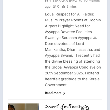
VISTARANA INFO
10 months
ago
0
3 mins
Equal Respect for All Faiths:
Muslim Prayer Rooms at Cochin
Airport Highlight Need for
Ayyappa Devotee Facilities
Swamiye Saranam Ayyappa 🙏
Dear devotees of Lord
Manikantha, Dharmasastha, and
Ayyappa Swami, I recently had
the divine blessing of attending
the Global Ayyappa Conclave on
20th September 2025. I extend
heartfelt gratitude to the Kerala
Government…
Read More
పంబలో గ్లోబల్ అయ్యప్ప