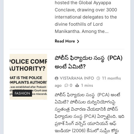
hosted the Global Ayyappa
Conclave, drawing over 3000
international delegates to the
divine foothills of Lord
Manikantha. Among the…
Read More
పోలీస్ ఫిర్యాదుల సంస్థ (PCA)
అంటే ఏమిటి?
VISTARANA INFO
11 months
ago
0
1 mins
FASHION
పోలీస్ ఫిర్యాదుల సంస్థ (PCA) అంటే
ఏమిటి? పోలీసుల దుర్వినియోగంపై
స్వతంత్ర విచారణ చేయడానికి పోలీస్
ఫిర్యాదుల సంస్థ (PCA) ఏర్పాటైంది. ఇది
ప్రకాశ్ సింగ్ వర్సెస్ యూనియన్ ఆఫ్
ఇండియా (2006) కేసులో సుప్రీం కోర్టు