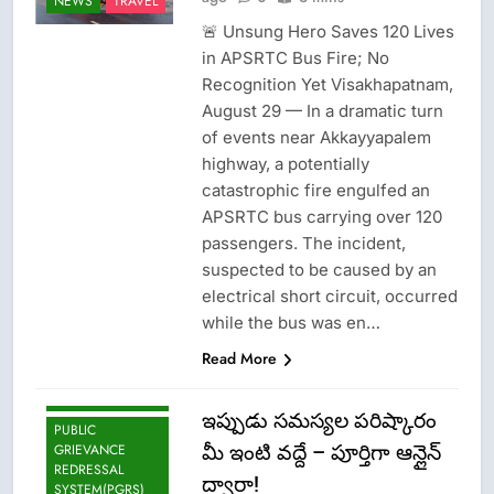
NEWS
TRAVEL
GOVT-GOVT OF
INDIA
🚨 Unsung Hero Saves 120 Lives
PROBLEMS-
in APSRTC Bus Fire; No
DIRECTORATE OF
Recognition Yet Visakhapatnam,
PUBLIC
GRIEVANCES
August 29 — In a dramatic turn
EPFO-PF
of events near Akkayyapalem
PROBLEMS
highway, a potentially
LATEST NEWS
catastrophic fire engulfed an
APSRTC bus carrying over 120
LOK ADALATS
passengers. The incident,
LOKPAL OR
LOKAYUKTA
suspected to be caused by an
electrical short circuit, occurred
LPG INSURANCE
while the bus was en…
NEWS
Read More
OMCS-INDAN
GAS-HP GAS-
BHARAT GAS
ఇప్పుడు సమస్యల పరిష్కారం
PUBLIC
మీ ఇంటి వద్దే – పూర్తిగా ఆన్లైన్
GRIEVANCE
REDRESSAL
ద్వారా!
SYSTEM(PGRS)