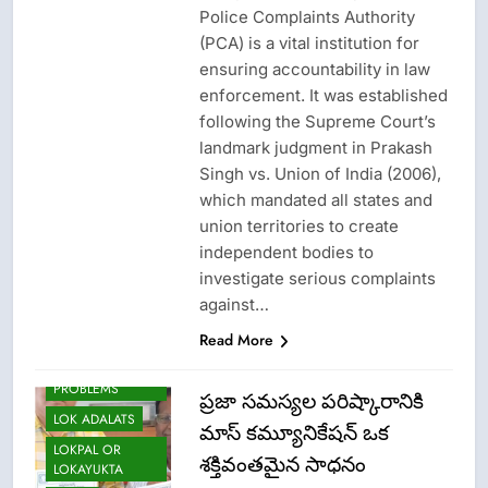
Police Complaints Authority
(PCA) is a vital institution for
ensuring accountability in law
enforcement. It was established
following the Supreme Court’s
landmark judgment in Prakash
Singh vs. Union of India (2006),
which mandated all states and
union territories to create
independent bodies to
investigate serious complaints
against…
Read More
CRIME NEW
EPFO-PF
PROBLEMS
ప్రజా సమస్యల పరిష్కారానికి
LOK ADALATS
మాస్ కమ్యూనికేషన్ ఒక
LOKPAL OR
శక్తివంతమైన సాధనం
LOKAYUKTA