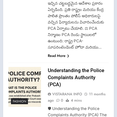
ఇచ్చిన చట్టబద్ధమైన ఆదేశాల ప్రకారం
ఏర్పడింది. ప్రతి రాష్ట్రం మరియు కేంద్ర
పాలిత ప్రాంతం పోలీస్ అధికారులపై
వచ్చిన ఫిర్యాదులను విచారించేందుకు
PCA ఏర్పాటు చేయాలి. ⚖️ PCA
నిర్మాణం PCA రెండు స్థాయిలలో
ఉంటుంది: రాష్ట్ర PCA-
సూపరింటెండెంట్ హోదా మరియు…
Read More
Understanding the Police
Complaints Authority
(PCA)
VISTARANA INFO
11 months
ago
0
4 mins
FASHION
🛡️ Understanding the Police
Complaints Authority (PCA) The