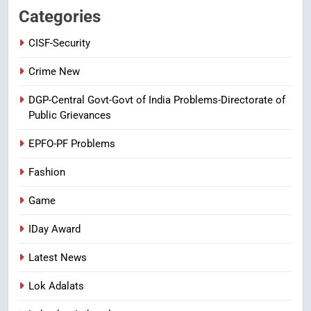
విశ్వాసానికి ద్రోహం
Categories
CRIME NEW
NEWS
CISF-Security
8
Crime New
Ghee Adulteration in Tirumala
DGP-Central Govt-Govt of India Problems-Directorate of
Laddu: A Sacred Trust Betrayed
Public Grievances
NEWS
TOP STORES
EPFO-PF Problems
Fashion
Game
IDay Award
Latest News
Lok Adalats