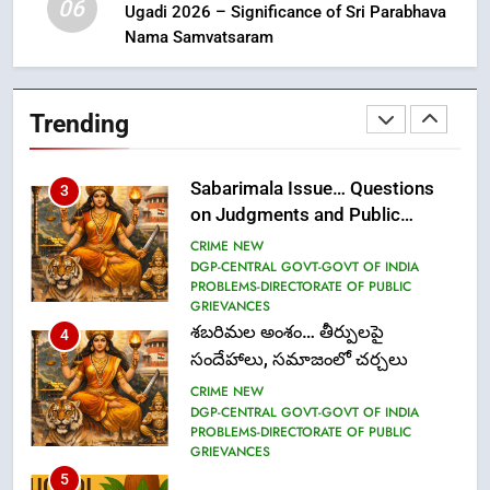
06
Ugadi 2026 – Significance of Sri Parabhava
Nama Samvatsaram
2
Ms. Vidura has joined Lekhari
Pro as Coordinator
Trending
(Communication)
FASHION
Sabarimala Issue… Questions
3
on Judgments and Public
Debate
CRIME NEW
DGP-CENTRAL GOVT-GOVT OF INDIA
PROBLEMS-DIRECTORATE OF PUBLIC
GRIEVANCES
శబరిమల అంశం… తీర్పులపై
4
సందేహాలు, సమాజంలో చర్చలు
CRIME NEW
DGP-CENTRAL GOVT-GOVT OF INDIA
PROBLEMS-DIRECTORATE OF PUBLIC
GRIEVANCES
5