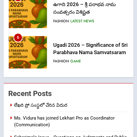
ఉగాది 2026 – శ్రీ పరాభవ నామ
సంవత్సరం విశిష్టత
FASHION
LATEST NEWS
6
Ugadi 2026 – Significance of Sri
Parabhava Nama Samvatsaram
FASHION
GAME
7
తిరుమల లడ్డూ నెయ్యి కల్తీ: పవిత్ర
Recent Posts
విశ్వాసానికి ద్రోహం
CRIME NEW
NEWS
లేఖరి ప్రో సంస్థలో చేరిన విదుర
Ms. Vidura has joined Lekhari Pro as Coordinator
8
(Communication)
Ghee Adulteration in Tirumala
Laddu: A Sacred Trust Betrayed