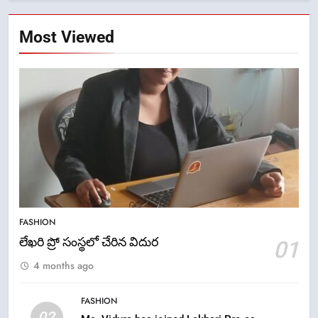
Most Viewed
5
ఉగాది 2026 – శ్రీ పరాభవ నామ
FASHION
సంవత్సరం విశిష్టత
లేఖరి ప్రో సంస్థలో చేరిన విదుర
01
FASHION
LATEST NEWS
4 months ago
6
FASHION
Ugadi 2026 – Significance of Sri
02