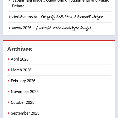
Sabarimala Issue… Questions on Judgments and Public
NEWS
TOP STORES
Debate
శబరిమల అంశం… తీర్పులపై సందేహాలు, సమాజంలో చర్చలు
1
ఉగాది 2026 – శ్రీ పరాభవ నామ సంవత్సరం విశిష్టత
లేఖరి ప్రో సంస్థలో చేరిన విదుర
FASHION
Archives
2
April 2026
Ms. Vidura has joined Lekhari
Pro as Coordinator
March 2026
(Communication)
FASHION
February 2026
Sabarimala Issue… Questions
3
November 2025
on Judgments and Public
Debate
CRIME NEW
October 2025
DGP-CENTRAL GOVT-GOVT OF INDIA
PROBLEMS-DIRECTORATE OF PUBLIC
September 2025
GRIEVANCES