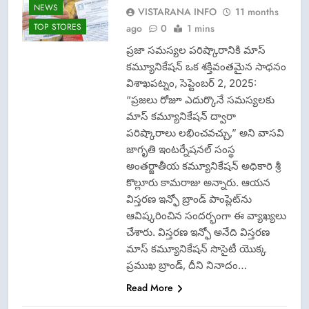
NEWS
VISTARANA INFO
11 months
TOP STORES
ago
0
1 mins
ప్రజా సమస్యల పరిష్కారానికి మాస్
కమ్యూనికేషన్ ఒక శక్తివంతమైన సాధనం
విశాఖపట్నం, సెప్టెంబర్ 2, 2025:
“ప్రజలు రోజూ ఎదుర్కొనే సమస్యలకు
మాస్ కమ్యూనికేషన్ ద్వారా
CRIME NEW
పరిష్కారాలు లభించవచ్చు,” అని వాసవి
జాగృతి ఇంటర్నేషనల్ సంస్థ
DGP-CENTRAL
GOVT-GOVT OF
అంతర్జాతీయ కమ్యూనికేషన్ అధికారి శ్రీ
INDIA
కొల్లూరు కామరాజు అన్నారు. ఆయన
PROBLEMS-
విస్తరణ ఇన్ఫో బ్రాండ్ పాంప్లెట్‌ను
DIRECTORATE OF
PUBLIC
ఆవిష్కరించిన సందర్భంగా ఈ వ్యాఖ్యలు
GRIEVANCES
చేశారు. విస్తరణ ఇన్ఫో అనేది విస్తరణ
EPFO-PF
మాస్ కమ్యూనికేషన్ సొసైటీ యొక్క
PROBLEMS
ప్రముఖ బ్రాండ్, దీని నినాదం…
FASHION
Read More
LATEST NEWS