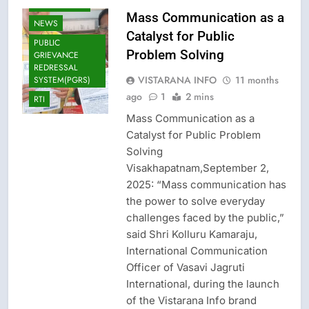
LOK ADALATS
Mass Communication as a
NEWS
Catalyst for Public
PUBLIC
Problem Solving
GRIEVANCE
REDRESSAL
VISTARANA INFO
11 months
SYSTEM(PGRS)
ago
1
2 mins
RTI
Mass Communication as a
Catalyst for Public Problem
Solving
Visakhapatnam,September 2,
2025: “Mass communication has
the power to solve everyday
challenges faced by the public,”
said Shri Kolluru Kamaraju,
International Communication
Officer of Vasavi Jagruti
International, during the launch
of the Vistarana Info brand