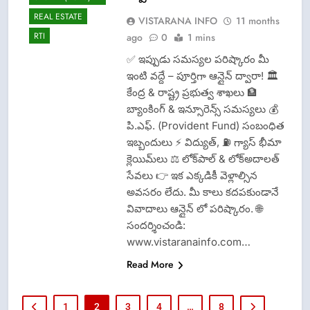
REAL ESTATE
VISTARANA INFO
11 months
RTI
ago
0
1 mins
✅ ఇప్పుడు సమస్యల పరిష్కారం మీ
ఇంటి వద్దే – పూర్తిగా ఆన్లైన్ ద్వారా! 🏛️
కేంద్ర & రాష్ట్ర ప్రభుత్వ శాఖలు 🏦
బ్యాంకింగ్ & ఇన్సూరెన్స్ సమస్యలు 💰
పి.ఎఫ్. (Provident Fund) సంబంధిత
ఇబ్బందులు ⚡ విద్యుత్, ⛽ గ్యాస్ భీమా
క్లెయిమ్‌లు ⚖️ లోక్‌పాల్ & లోక్అదాలత్
సేవలు 👉 ఇక ఎక్కడికీ వెళ్లాల్సిన
అవసరం లేదు. మీ కాలు కదపకుండానే
వివాదాలు ఆన్లైన్ లో పరిష్కారం. 🌐
సందర్శించండి:
www.vistaranainfo.com…
Read More
1
2
3
4
…
8