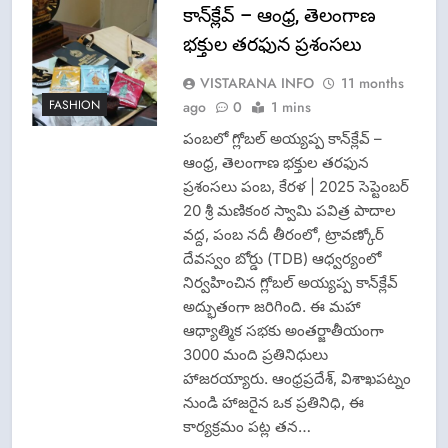
కాన్‌క్లేవ్ – ఆంధ్ర, తెలంగాణ
భక్తుల తరఫున ప్రశంసలు
VISTARANA INFO
11 months
FASHION
ago
0
1 mins
పంబలో గ్లోబల్ అయ్యప్ప కాన్‌క్లేవ్ –
ఆంధ్ర, తెలంగాణ భక్తుల తరఫున
ప్రశంసలు పంబ, కేరళ | 2025 సెప్టెంబర్
20 శ్రీ మణికంఠ స్వామి పవిత్ర పాదాల
వద్ద, పంబ నదీ తీరంలో, ట్రావణ్కోర్
దేవస్వం బోర్డు (TDB) ఆధ్వర్యంలో
నిర్వహించిన గ్లోబల్ అయ్యప్ప కాన్‌క్లేవ్
అద్భుతంగా జరిగింది. ఈ మహా
ఆధ్యాత్మిక సభకు అంతర్జాతీయంగా
3000 మంది ప్రతినిధులు
హాజరయ్యారు. ఆంధ్రప్రదేశ్, విశాఖపట్నం
నుండి హాజరైన ఒక ప్రతినిధి, ఈ
కార్యక్రమం పట్ల తన…