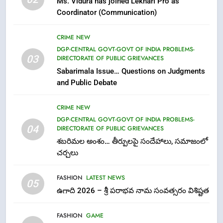
Ms. Vidura has joined Lekhari Pro as
Parabhava Nama Samvatsaram
Coordinator (Communication)
FASHION
GAME
CRIME NEW
7
DGP-CENTRAL GOVT-GOVT OF INDIA PROBLEMS-
03
DIRECTORATE OF PUBLIC GRIEVANCES
తిరుమల లడ్డూ నెయ్యి కల్తీ: పవిత్ర
Sabarimala Issue… Questions on Judgments
విశ్వాసానికి ద్రోహం
and Public Debate
CRIME NEW
NEWS
CRIME NEW
8
DGP-CENTRAL GOVT-GOVT OF INDIA PROBLEMS-
Ghee Adulteration in Tirumala
04
DIRECTORATE OF PUBLIC GRIEVANCES
Laddu: A Sacred Trust Betrayed
శబరిమల అంశం… తీర్పులపై సందేహాలు, సమాజంలో
NEWS
TOP STORES
చర్చలు
FASHION
LATEST NEWS
1
05
ఉగాది 2026 – శ్రీ పరాభవ నామ సంవత్సరం విశిష్టత
లేఖరి ప్రో సంస్థలో చేరిన విదుర
FASHION
FASHION
GAME