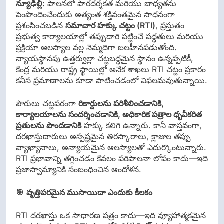
న్యూఢిల్లీ:
పాలనలో పారదర్శకత మరియు బాధ్యతను
పెంపొందించేందుకు అత్యంత శక్తివంతమైన సాధనంగా
ప్రశంసించబడిన
సమాచార హక్కు చట్టం (
RTI)
, ప్రస్తుతం
ప్రభుత్వ కార్యాలయాల్లో తప్పుదారి పట్టించే పద్ధతులు మరియు
ప్రక్రియా ఆలస్యాల వల్ల నెమ్మదిగా బలహీనపడుతోంది.
న్యాయస్థానపు ఉత్తర్వుల్లా చట్టబద్ధమైన స్థానం ఉన్నప్పటికీ,
కేంద్ర మరియు రాష్ట్ర స్థాయిల్లో అనేక శాఖలు RTI చట్టం ప్రకారం
కనీస ప్రమాణాలను కూడా పాటించడంలో విఫలమవుతున్నాయి.
పౌరులు చట్టపరంగా
రికార్డులను పరిశీలించడానికి
,
కార్యాలయాలను సందర్శించడానికి
,
అధికారిక పత్రాల ధృవీకరిత
ప్రతులను పొందడానికి
హక్కు కలిగి ఉన్నారు. కానీ వాస్తవంగా,
దరఖాస్తుదారులు అస్పష్టమైన తిరస్కారాలు, క్లాజుల తప్పు
వ్యాఖ్యానాలు, అన్యాయమైన ఆలస్యాలతో ఎదుర్కొంటున్నారు.
RTI ప్రభావాన్ని తగ్గించడం కేవలం పరిపాలనా లోపం కాదు—ఇది
ప్రజాస్వామ్యానికి సంబంధించిన ఆందోళన.
🎯
వృత్తిపరమైన ముసాయిదా ఎందుకు కీలకం
RTI దరఖాస్తు ఒక సాధారణ పత్రం కాదు—ఇది వ్యూహాత్మకమైన