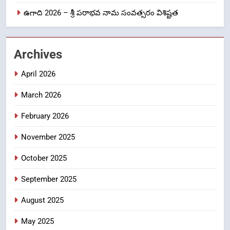
ఉగాది 2026 – శ్రీ పరాభవ నామ సంవత్సరం విశిష్టత
లేఖరి ప్రో సంస్థలో చేరిన విదుర
FASHION
Archives
2
April 2026
Ms. Vidura has joined Lekhari
Pro as Coordinator
March 2026
(Communication)
FASHION
February 2026
Sabarimala Issue… Questions
3
November 2025
on Judgments and Public
Debate
CRIME NEW
October 2025
DGP-CENTRAL GOVT-GOVT OF INDIA
PROBLEMS-DIRECTORATE OF PUBLIC
September 2025
GRIEVANCES
శబరిమల అంశం… తీర్పులపై
4
August 2025
సందేహాలు, సమాజంలో చర్చలు
May 2025
CRIME NEW