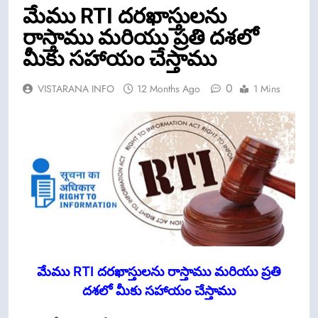
మేము RTI దరఖాస్తులను
రాస్తాము మరియు ప్రతి దశలో
మీకు సహాయం చేస్తాము
0
VISTARANA INFO
12 Months Ago
1 Mins
మేము RTI దరఖాస్తులను రాస్తాము మరియు ప్రతి
దశలో మీకు సహాయం చేస్తాము