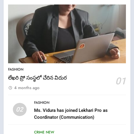
5
ఉగాది 2026 – శ్రీ పరాభవ నామ
FASHION
సంవత్సరం విశిష్టత
లేఖరి ప్రో సంస్థలో చేరిన విదుర
01
FASHION
LATEST NEWS
4 months ago
6
FASHION
Ugadi 2026 – Significance of Sri
02
Ms. Vidura has joined Lekhari Pro as
Parabhava Nama Samvatsaram
Coordinator (Communication)
FASHION
GAME
CRIME NEW