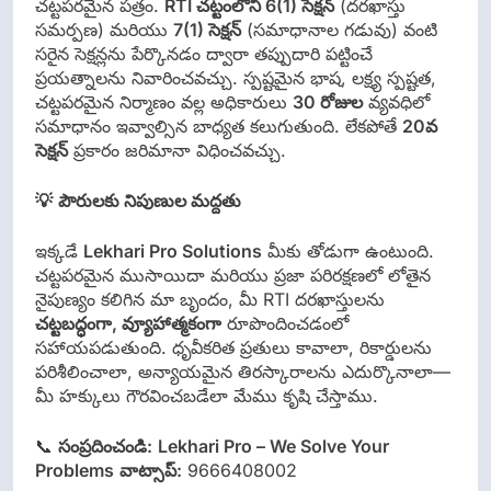
చట్టపరమైన పత్రం.
RTI
చట్టంలోని
6(1)
సెక్షన్
(దరఖాస్తు
సమర్పణ) మరియు
7(1)
సెక్షన్
(సమాధానాల గడువు) వంటి
సరైన సెక్షన్లను పేర్కొనడం ద్వారా తప్పుదారి పట్టించే
ప్రయత్నాలను నివారించవచ్చు. స్పష్టమైన భాష, లక్ష్య స్పష్టత,
చట్టపరమైన నిర్మాణం వల్ల అధికారులు
30
రోజుల
వ్యవధిలో
సమాధానం ఇవ్వాల్సిన బాధ్యత కలుగుతుంది. లేకపోతే
20
వ
సెక్షన్
ప్రకారం జరిమానా విధించవచ్చు.
💡
పౌరులకు నిపుణుల మద్దతు
ఇక్కడే
Lekhari Pro Solutions
మీకు తోడుగా ఉంటుంది.
చట్టపరమైన ముసాయిదా మరియు ప్రజా పరిరక్షణలో లోతైన
నైపుణ్యం కలిగిన మా బృందం, మీ RTI దరఖాస్తులను
చట్టబద్ధంగా
,
వ్యూహాత్మకంగా
రూపొందించడంలో
సహాయపడుతుంది. ధృవీకరిత ప్రతులు కావాలా, రికార్డులను
పరిశీలించాలా, అన్యాయమైన తిరస్కారాలను ఎదుర్కొనాలా—
మీ హక్కులు గౌరవించబడేలా మేము కృషి చేస్తాము.
📞
సంప్రదించండి:
Lekhari Pro – We Solve Your
Problems
వాట్సాప్:
9666408002