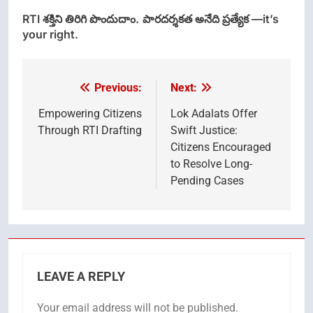
RTI
శక్తిని తిరిగి పొందుదాం.
పారదర్శకత అనేది ప్రత్యేక —
it’s
your right.
Previous:
Next:
Post
navigation
Empowering Citizens
Lok Adalats Offer
Through RTI Drafting
Swift Justice:
Citizens Encouraged
to Resolve Long-
Pending Cases
LEAVE A REPLY
Your email address will not be published.