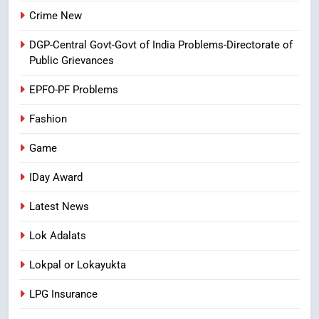
8
Crime New
Ghee Adulteration in Tirumala
DGP-Central Govt-Govt of India Problems-Directorate of
Laddu: A Sacred Trust Betrayed
Public Grievances
NEWS
TOP STORES
EPFO-PF Problems
Fashion
Game
IDay Award
Latest News
Lok Adalats
Lokpal or Lokayukta
LPG Insurance