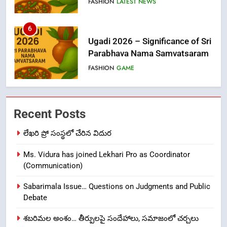
6
Ugadi 2026 – Significance of Sri
Parabhava Nama Samvatsaram
FASHION
GAME
7
తిరుమల లడ్డూ నెయ్యి కల్తీ: పవిత్ర
Recent Posts
విశ్వాసానికి ద్రోహం
CRIME NEW
NEWS
లేఖరి ప్రో సంస్థలో చేరిన విదుర
Ms. Vidura has joined Lekhari Pro as Coordinator
8
(Communication)
Ghee Adulteration in Tirumala
Laddu: A Sacred Trust Betrayed
Sabarimala Issue… Questions on Judgments and Public
NEWS
TOP STORES
Debate
శబరిమల అంశం… తీర్పులపై సందేహాలు, సమాజంలో చర్చలు
1