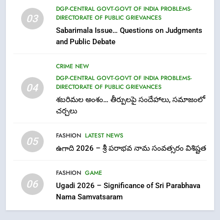
7
DGP-CENTRAL GOVT-GOVT OF INDIA PROBLEMS-
03
DIRECTORATE OF PUBLIC GRIEVANCES
తిరుమల లడ్డూ నెయ్యి కల్తీ: పవిత్ర
Sabarimala Issue… Questions on Judgments
విశ్వాసానికి ద్రోహం
and Public Debate
CRIME NEW
NEWS
CRIME NEW
8
DGP-CENTRAL GOVT-GOVT OF INDIA PROBLEMS-
Ghee Adulteration in Tirumala
04
DIRECTORATE OF PUBLIC GRIEVANCES
Laddu: A Sacred Trust Betrayed
శబరిమల అంశం… తీర్పులపై సందేహాలు, సమాజంలో
NEWS
TOP STORES
చర్చలు
FASHION
LATEST NEWS
1
05
ఉగాది 2026 – శ్రీ పరాభవ నామ సంవత్సరం విశిష్టత
లేఖరి ప్రో సంస్థలో చేరిన విదుర
FASHION
FASHION
GAME
06
Ugadi 2026 – Significance of Sri Parabhava
Nama Samvatsaram
2
Ms. Vidura has joined Lekhari