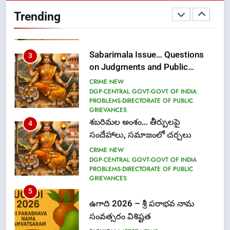
Pro as Coordinator
Trending
(Communication)
FASHION
Sabarimala Issue… Questions
3
on Judgments and Public
Debate
CRIME NEW
DGP-CENTRAL GOVT-GOVT OF INDIA
PROBLEMS-DIRECTORATE OF PUBLIC
GRIEVANCES
శబరిమల అంశం… తీర్పులపై
4
సందేహాలు, సమాజంలో చర్చలు
CRIME NEW
DGP-CENTRAL GOVT-GOVT OF INDIA
PROBLEMS-DIRECTORATE OF PUBLIC
GRIEVANCES
5
ఉగాది 2026 – శ్రీ పరాభవ నామ
సంవత్సరం విశిష్టత
FASHION
LATEST NEWS