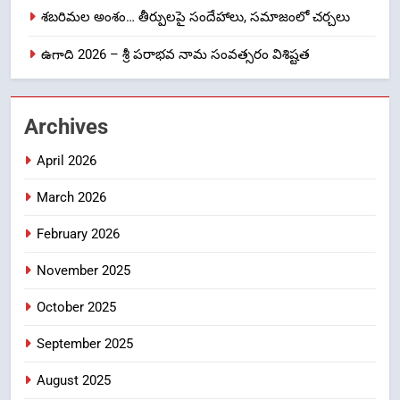
శబరిమల అంశం… తీర్పులపై సందేహాలు, సమాజంలో చర్చలు
1
ఉగాది 2026 – శ్రీ పరాభవ నామ సంవత్సరం విశిష్టత
లేఖరి ప్రో సంస్థలో చేరిన విదుర
FASHION
Archives
2
April 2026
Ms. Vidura has joined Lekhari
Pro as Coordinator
March 2026
(Communication)
FASHION
February 2026
Sabarimala Issue… Questions
3
November 2025
on Judgments and Public
Debate
CRIME NEW
October 2025
DGP-CENTRAL GOVT-GOVT OF INDIA
PROBLEMS-DIRECTORATE OF PUBLIC
September 2025
GRIEVANCES
శబరిమల అంశం… తీర్పులపై
4
August 2025
సందేహాలు, సమాజంలో చర్చలు