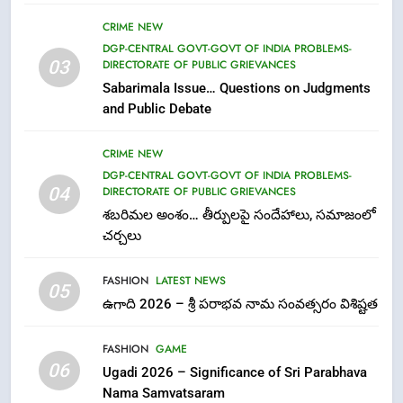
CRIME NEW
7
DGP-CENTRAL GOVT-GOVT OF INDIA PROBLEMS-
03
DIRECTORATE OF PUBLIC GRIEVANCES
తిరుమల లడ్డూ నెయ్యి కల్తీ: పవిత్ర
Sabarimala Issue… Questions on Judgments
విశ్వాసానికి ద్రోహం
and Public Debate
CRIME NEW
NEWS
CRIME NEW
8
DGP-CENTRAL GOVT-GOVT OF INDIA PROBLEMS-
Ghee Adulteration in Tirumala
04
DIRECTORATE OF PUBLIC GRIEVANCES
Laddu: A Sacred Trust Betrayed
శబరిమల అంశం… తీర్పులపై సందేహాలు, సమాజంలో
NEWS
TOP STORES
చర్చలు
FASHION
LATEST NEWS
1
05
ఉగాది 2026 – శ్రీ పరాభవ నామ సంవత్సరం విశిష్టత
లేఖరి ప్రో సంస్థలో చేరిన విదుర
FASHION
FASHION
GAME
06
Ugadi 2026 – Significance of Sri Parabhava
Nama Samvatsaram
2