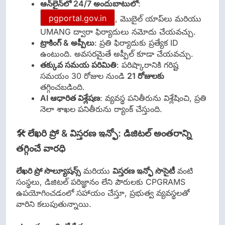
ఆన్‌లైన్‌లో 24/7 అందుబాటులో
:
pgportal.gov.in
, మొబైల్ యాప్‌లు మరియు
UMANG ద్వారా ఫిర్యాదులు నమోదు చేయవచ్చు.
ట్రాకింగ్ & అప్పీలు
: ప్రతి ఫిర్యాదుకు ప్రత్యేక ID
ఉంటుంది. అవసరమైతే అప్పీల్ కూడా చేయవచ్చు.
తక్కువ సమయ పరిమితి
: పరిష్కారానికి గరిష్ట
సమయం 30 రోజుల నుండి
21 రోజులకు
తగ్గించబడింది.
AI ఆధారిత విశ్లేషణ
: వ్యవస్థ పనితీరును విశ్లేషించి, ప్రతి
నెలా శాఖల పనితీరును ర్యాంక్ చేస్తుంది.
🛠️ లేఖరి ప్రో & విస్తరణ ఇన్ఫో: డిజిటల్ అంతరాన్ని
తగ్గించే వారధి
లేఖరి ప్రో సొల్యూషన్స్
మరియు
విస్తరణ ఇన్ఫో సొసైటీ
వంటి
సంస్థలు, డిజిటల్ పరిజ్ఞానం లేని పౌరులకు CPGRAMS
ఉపయోగించడంలో సహాయం చేస్తూ, ప్రభుత్వ వ్యవస్థలతో
వారిని కలుపుతున్నాయి.