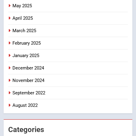
May 2025
CRIME NEW
DGP-CENTRAL GOVT-GOVT OF INDIA
April 2025
PROBLEMS-DIRECTORATE OF PUBLIC
GRIEVANCES
March 2025
5
ఉగాది 2026 – శ్రీ పరాభవ నామ
February 2025
సంవత్సరం విశిష్టత
January 2025
FASHION
LATEST NEWS
December 2024
6
Ugadi 2026 – Significance of Sri
November 2024
Parabhava Nama Samvatsaram
September 2022
FASHION
GAME
August 2022
7
తిరుమల లడ్డూ నెయ్యి కల్తీ: పవిత్ర
విశ్వాసానికి ద్రోహం
Categories