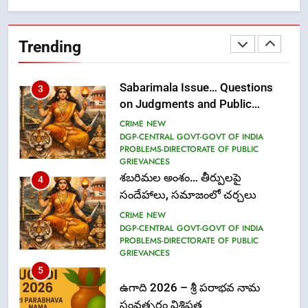
Ms. Vidura has joined Lekhari
Pro as Coordinator
Trending
(Communication)
FASHION
Sabarimala Issue… Questions
3
on Judgments and Public
Debate
CRIME NEW
DGP-CENTRAL GOVT-GOVT OF INDIA
PROBLEMS-DIRECTORATE OF PUBLIC
GRIEVANCES
శబరిమల అంశం… తీర్పులపై
4
సందేహాలు, సమాజంలో చర్చలు
CRIME NEW
DGP-CENTRAL GOVT-GOVT OF INDIA
PROBLEMS-DIRECTORATE OF PUBLIC
GRIEVANCES
5
ఉగాది 2026 – శ్రీ పరాభవ నామ
సంవత్సరం విశిష్టత