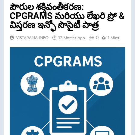
పౌరుల శక్తివంతీకరణ:
CPGRAMS మరియు లేఖరి ప్రో &
విస్తరణ ఇన్ఫో సొసైటీ పాత్ర
0
VISTARANA INFO
12 Months Ago
1 Mins