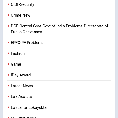
CRIME NEW
NEWS
CISF-Security
8
Crime New
Ghee Adulteration in Tirumala
DGP-Central Govt-Govt of India Problems-Directorate of
Laddu: A Sacred Trust Betrayed
Public Grievances
NEWS
TOP STORES
EPFO-PF Problems
Fashion
Game
IDay Award
Latest News
Lok Adalats
Lokpal or Lokayukta