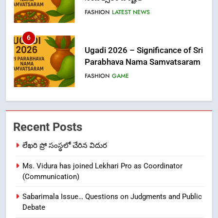
FASHION
LATEST NEWS
6
Ugadi 2026 – Significance of Sri
Parabhava Nama Samvatsaram
FASHION
GAME
7
తిరుమల లడ్డూ నెయ్యి కల్తీ: పవిత్ర
Recent Posts
విశ్వాసానికి ద్రోహం
CRIME NEW
NEWS
లేఖరి ప్రో సంస్థలో చేరిన విదుర
Ms. Vidura has joined Lekhari Pro as Coordinator
8
(Communication)
Ghee Adulteration in Tirumala
Laddu: A Sacred Trust Betrayed
Sabarimala Issue… Questions on Judgments and Public
NEWS
TOP STORES
Debate