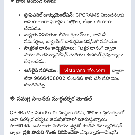
📌 వారు అందించే సేవలు:
ప్రొఫెషనల్ డాక్యుమెంటేషన్
: CPGRAMS నిబంధనలకు
అనుగుణంగా ఫిర్యాదు పత్రాలు, లేఖలు తయారు
చేయడం.
న్యాయ సహాయం
: బీమా క్లెయిమ్‌లు, నామినీ
సమస్యలు, బ్యాంకింగ్ డాక్యుమెంటేషన్‌లో సహాయం.
సాక్షరత దానం కార్యక్రమాలు
: “అక్షర దానం” ద్వారా
పౌరులకు కమ్యూనికేషన్ మరియు డిజిటల్ నైపుణ్యాలు
నేర్పించడం.
ఆన్‌లైన్ సహాయం
:
vistaranainfo.com
ద్వారా
లేదా
9666408002
నంబర్‌కు కాల్ చేసి సహాయం
పొందవచ్చు.
🌟 సమగ్ర పాలనకు మార్గదర్శక మోడల్
CPGRAMS మరియు ఈ సంస్థలు కలిసి, పౌరులు ప్రభుత్వంతో
ఎలా పరస్పర చర్యలు జరుపుకోవాలో మారుస్తున్నాయి.
సాంకేతికత, అనురాగం మరియు శ్రద్ధతో కూడిన కమ్యూనికేషన్
ద్వారా
ప్రతి పౌరుని గొంతు వినిపించేలా
చేస్తున్నారు—పింఛన్