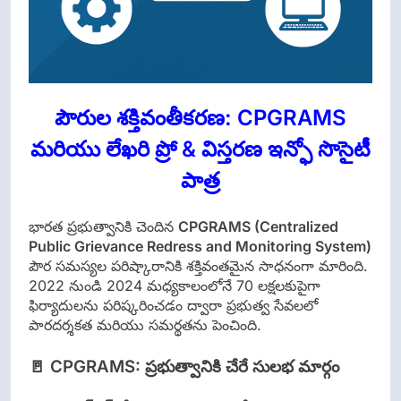
పౌరుల శక్తివంతీకరణ: CPGRAMS
మరియు లేఖరి ప్రో & విస్తరణ ఇన్ఫో సొసైటీ
పాత్ర
భారత ప్రభుత్వానికి చెందిన
CPGRAMS (Centralized
Public Grievance Redress and Monitoring System)
పౌర సమస్యల పరిష్కారానికి శక్తివంతమైన సాధనంగా మారింది.
2022 నుండి 2024 మధ్యకాలంలోనే 70 లక్షలకుపైగా
ఫిర్యాదులను పరిష్కరించడం ద్వారా ప్రభుత్వ సేవలలో
పారదర్శకత మరియు సమర్థతను పెంచింది.
🚪 CPGRAMS: ప్రభుత్వానికి చేరే సులభ మార్గం