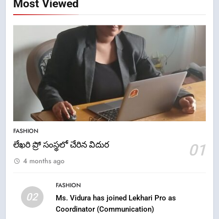
Most Viewed
5
ఉగాది 2026 – శ్రీ పరాభవ నామ
FASHION
సంవత్సరం విశిష్టత
లేఖరి ప్రో సంస్థలో చేరిన విదుర
01
FASHION
LATEST NEWS
4 months ago
6
FASHION
Ugadi 2026 – Significance of Sri
02
Ms. Vidura has joined Lekhari Pro as
Parabhava Nama Samvatsaram
Coordinator (Communication)
FASHION
GAME