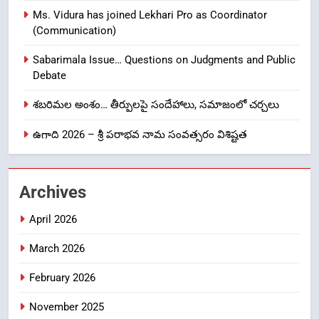
Ms. Vidura has joined Lekhari Pro as Coordinator
8
(Communication)
Ghee Adulteration in Tirumala
Laddu: A Sacred Trust Betrayed
Sabarimala Issue… Questions on Judgments and Public
NEWS
TOP STORES
Debate
శబరిమల అంశం… తీర్పులపై సందేహాలు, సమాజంలో చర్చలు
1
ఉగాది 2026 – శ్రీ పరాభవ నామ సంవత్సరం విశిష్టత
లేఖరి ప్రో సంస్థలో చేరిన విదుర
FASHION
Archives
2
April 2026
Ms. Vidura has joined Lekhari
Pro as Coordinator
March 2026
(Communication)
FASHION
February 2026
Sabarimala Issue… Questions
3
November 2025
on Judgments and Public