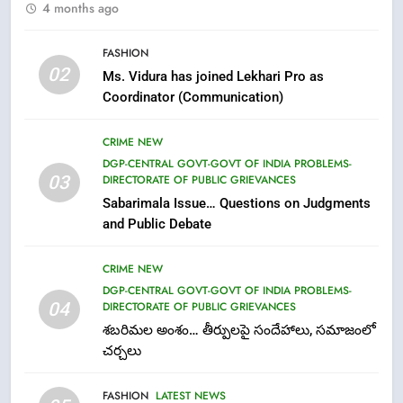
4 months ago
6
FASHION
Ugadi 2026 – Significance of Sri
02
Ms. Vidura has joined Lekhari Pro as
Parabhava Nama Samvatsaram
Coordinator (Communication)
FASHION
GAME
CRIME NEW
7
DGP-CENTRAL GOVT-GOVT OF INDIA PROBLEMS-
03
DIRECTORATE OF PUBLIC GRIEVANCES
తిరుమల లడ్డూ నెయ్యి కల్తీ: పవిత్ర
Sabarimala Issue… Questions on Judgments
విశ్వాసానికి ద్రోహం
and Public Debate
CRIME NEW
NEWS
CRIME NEW
8
DGP-CENTRAL GOVT-GOVT OF INDIA PROBLEMS-
Ghee Adulteration in Tirumala
04
DIRECTORATE OF PUBLIC GRIEVANCES
Laddu: A Sacred Trust Betrayed
శబరిమల అంశం… తీర్పులపై సందేహాలు, సమాజంలో
NEWS
TOP STORES
చర్చలు
FASHION
LATEST NEWS
1