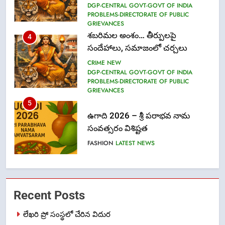
DGP-CENTRAL GOVT-GOVT OF INDIA
PROBLEMS-DIRECTORATE OF PUBLIC
GRIEVANCES
5
ఉగాది 2026 – శ్రీ పరాభవ నామ
సంవత్సరం విశిష్టత
FASHION
LATEST NEWS
6
Ugadi 2026 – Significance of Sri
Parabhava Nama Samvatsaram
FASHION
GAME
7
తిరుమల లడ్డూ నెయ్యి కల్తీ: పవిత్ర
Recent Posts
విశ్వాసానికి ద్రోహం
CRIME NEW
NEWS
లేఖరి ప్రో సంస్థలో చేరిన విదుర