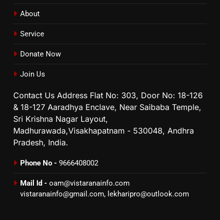
About
Service
Donate Now
Join Us
Contact Us Address Flat No: 303, Door No: 18-126
& 18-127 Aaradhya Enclave, Near Saibaba Temple,
Sri Krishna Nagar Layout,
Madhurawada,Visakhapatnam - 530048, Andhra
Pradesh, India.
Phone No -
9666408002
Mail Id -
oam@vistaranainfo.com
vistaranainfo@gmail.com
,
lekharipro@outlook.com