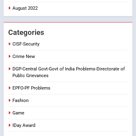
August 2022
7
తిరుమల లడ్డూ నెయ్యి కల్తీ: పవిత్ర
విశ్వాసానికి ద్రోహం
Categories
CRIME NEW
NEWS
CISF-Security
8
Crime New
Ghee Adulteration in Tirumala
DGP-Central Govt-Govt of India Problems-Directorate of
Laddu: A Sacred Trust Betrayed
Public Grievances
NEWS
TOP STORES
EPFO-PF Problems
Fashion
Game
IDay Award