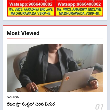
Most Viewed
5
ఉగాది 2026 – శ్రీ పరాభవ నామ
FASHION
సంవత్సరం విశిష్టత
లేఖరి ప్రో సంస్థలో చేరిన విదుర
01
FASHION
LATEST NEWS