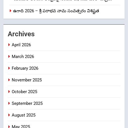
1
ఉగాది 2026 – శ్రీ పరాభవ నామ సంవత్సరం విశిష్టత
లేఖరి ప్రో సంస్థలో చేరిన విదుర
FASHION
Archives
2
April 2026
Ms. Vidura has joined Lekhari
March 2026
Pro as Coordinator
(Communication)
FASHION
February 2026
November 2025
Sabarimala Issue… Questions
3
on Judgments and Public
October 2025
Debate
CRIME NEW
DGP-CENTRAL GOVT-GOVT OF INDIA
September 2025
PROBLEMS-DIRECTORATE OF PUBLIC
GRIEVANCES
August 2025
శబరిమల అంశం… తీర్పులపై
4
సందేహాలు, సమాజంలో చర్చలు
May 2025