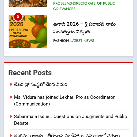
FASHION
LATEST NEWS
6
Ugadi 2026 – Significance of Sri
Parabhava Nama Samvatsaram
FASHION
GAME
7
తిరుమల లడ్డూ నెయ్యి కల్తీ: పవిత్ర
Recent Posts
విశ్వాసానికి ద్రోహం
లేఖరి ప్రో సంస్థలో చేరిన విదుర
CRIME NEW
NEWS
Ms. Vidura has joined Lekhari Pro as Coordinator
8
(Communication)
Ghee Adulteration in Tirumala
Sabarimala Issue… Questions on Judgments and Public
Laddu: A Sacred Trust Betrayed
Debate
NEWS
TOP STORES
శబరిమల అంశం… తీర్పులపై సందేహాలు, సమాజంలో చర్చలు