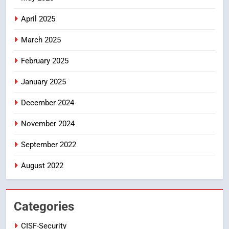
CRIME NEW
April 2025
DGP-CENTRAL GOVT-GOVT OF INDIA
PROBLEMS-DIRECTORATE OF PUBLIC
GRIEVANCES
March 2025
5
February 2025
ఉగాది 2026 – శ్రీ పరాభవ నామ
సంవత్సరం విశిష్టత
January 2025
FASHION
LATEST NEWS
December 2024
6
November 2024
Ugadi 2026 – Significance of Sri
Parabhava Nama Samvatsaram
September 2022
FASHION
GAME
August 2022
7
తిరుమల లడ్డూ నెయ్యి కల్తీ: పవిత్ర
Categories
విశ్వాసానికి ద్రోహం
CISF-Security
CRIME NEW
NEWS