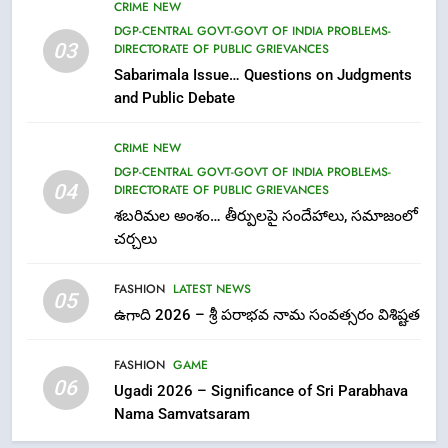
CRIME NEW
DGP-CENTRAL GOVT-GOVT OF INDIA PROBLEMS-
7
03
DIRECTORATE OF PUBLIC GRIEVANCES
తిరుమల లడ్డూ నెయ్యి కల్తీ: పవిత్ర
Sabarimala Issue… Questions on Judgments
విశ్వాసానికి ద్రోహం
and Public Debate
CRIME NEW
NEWS
CRIME NEW
DGP-CENTRAL GOVT-GOVT OF INDIA PROBLEMS-
8
04
DIRECTORATE OF PUBLIC GRIEVANCES
Ghee Adulteration in Tirumala
శబరిమల అంశం… తీర్పులపై సందేహాలు, సమాజంలో
Laddu: A Sacred Trust Betrayed
చర్చలు
NEWS
TOP STORES
FASHION
LATEST NEWS
05
1
ఉగాది 2026 – శ్రీ పరాభవ నామ సంవత్సరం విశిష్టత
లేఖరి ప్రో సంస్థలో చేరిన విదుర
FASHION
GAME
FASHION
06
Ugadi 2026 – Significance of Sri Parabhava
Nama Samvatsaram
2