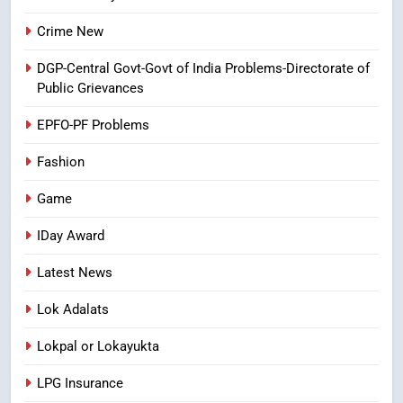
Crime New
8
Ghee Adulteration in Tirumala
DGP-Central Govt-Govt of India Problems-Directorate of
Laddu: A Sacred Trust Betrayed
Public Grievances
NEWS
TOP STORES
EPFO-PF Problems
Fashion
Game
IDay Award
Latest News
Lok Adalats
Lokpal or Lokayukta
LPG Insurance