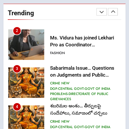
Ms. Vidura has joined Lekhari
Trending
Pro as Coordinator
(Communication)
FASHION
Sabarimala Issue… Questions
3
on Judgments and Public
Debate
CRIME NEW
DGP-CENTRAL GOVT-GOVT OF INDIA
PROBLEMS-DIRECTORATE OF PUBLIC
GRIEVANCES
శబరిమల అంశం… తీర్పులపై
4
సందేహాలు, సమాజంలో చర్చలు
CRIME NEW
DGP-CENTRAL GOVT-GOVT OF INDIA
PROBLEMS-DIRECTORATE OF PUBLIC
GRIEVANCES
5
ఉగాది 2026 – శ్రీ పరాభవ నామ
సంవత్సరం విశిష్టత