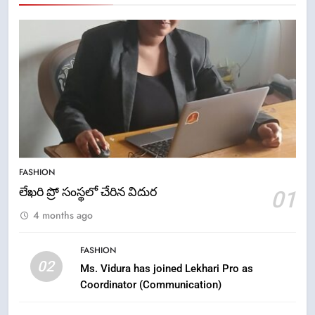
5
FASHION
ఉగాది 2026 – శ్రీ పరాభవ నామ
లేఖరి ప్రో సంస్థలో చేరిన విదుర
01
సంవత్సరం విశిష్టత
4 months ago
FASHION
LATEST NEWS
FASHION
6
02
Ms. Vidura has joined Lekhari Pro as
Ugadi 2026 – Significance of Sri
Coordinator (Communication)
Parabhava Nama Samvatsaram
FASHION
GAME