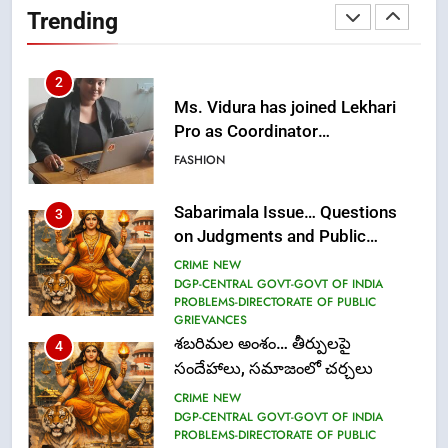
Trending
2
Ms. Vidura has joined Lekhari
Pro as Coordinator
(Communication)
FASHION
Sabarimala Issue… Questions
3
on Judgments and Public
Debate
CRIME NEW
DGP-CENTRAL GOVT-GOVT OF INDIA
PROBLEMS-DIRECTORATE OF PUBLIC
GRIEVANCES
శబరిమల అంశం… తీర్పులపై
4
సందేహాలు, సమాజంలో చర్చలు
CRIME NEW
DGP-CENTRAL GOVT-GOVT OF INDIA
PROBLEMS-DIRECTORATE OF PUBLIC
GRIEVANCES
5