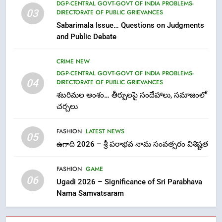
Parabhava Nama Samvatsaram
DGP-CENTRAL GOVT-GOVT OF INDIA PROBLEMS-
03
DIRECTORATE OF PUBLIC GRIEVANCES
FASHION
GAME
Sabarimala Issue… Questions on Judgments
and Public Debate
7
తిరుమల లడ్డూ నెయ్యి కల్తీ: పవిత్ర
CRIME NEW
విశ్వాసానికి ద్రోహం
DGP-CENTRAL GOVT-GOVT OF INDIA PROBLEMS-
CRIME NEW
NEWS
04
DIRECTORATE OF PUBLIC GRIEVANCES
శబరిమల అంశం… తీర్పులపై సందేహాలు, సమాజంలో
చర్చలు
8
Ghee Adulteration in Tirumala
FASHION
LATEST NEWS
Laddu: A Sacred Trust Betrayed
05
ఉగాది 2026 – శ్రీ పరాభవ నామ సంవత్సరం విశిష్టత
NEWS
TOP STORES
FASHION
GAME
1
06
Ugadi 2026 – Significance of Sri Parabhava
లేఖరి ప్రో సంస్థలో చేరిన విదుర
Nama Samvatsaram
FASHION