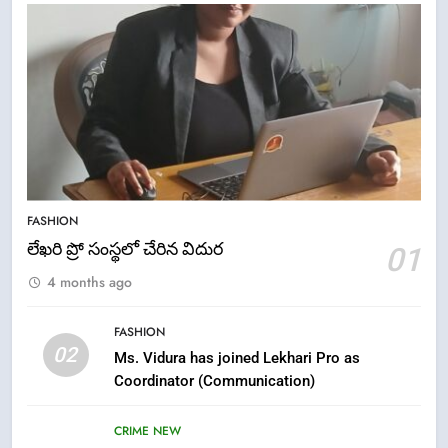
FASHION
లేఖరి ప్రో సంస్థలో చేరిన విదుర
01
5
4 months ago
ఉగాది 2026 – శ్రీ పరాభవ నామ
సంవత్సరం విశిష్టత
FASHION
FASHION
LATEST NEWS
02
Ms. Vidura has joined Lekhari Pro as
Coordinator (Communication)
6
Ugadi 2026 – Significance of Sri
CRIME NEW