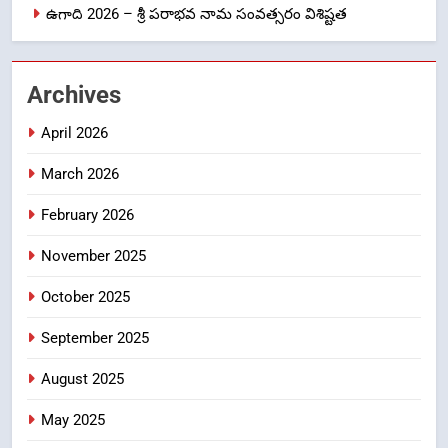
NEWS
TOP STORES
ఉగాది 2026 – శ్రీ పరాభవ నామ సంవత్సరం విశిష్టత
1
Archives
లేఖరి ప్రో సంస్థలో చేరిన విదుర
FASHION
April 2026
March 2026
2
February 2026
Ms. Vidura has joined Lekhari
Pro as Coordinator
November 2025
(Communication)
FASHION
October 2025
Sabarimala Issue… Questions
3
September 2025
on Judgments and Public
Debate
CRIME NEW
August 2025
DGP-CENTRAL GOVT-GOVT OF INDIA
PROBLEMS-DIRECTORATE OF PUBLIC
May 2025
GRIEVANCES