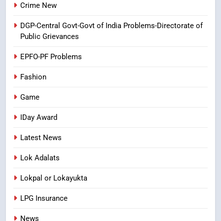
విశ్వాసానికి ద్రోహం
Crime New
CRIME NEW
NEWS
DGP-Central Govt-Govt of India Problems-Directorate of
Public Grievances
8
Ghee Adulteration in Tirumala
EPFO-PF Problems
Laddu: A Sacred Trust Betrayed
Fashion
NEWS
TOP STORES
Game
IDay Award
Latest News
Lok Adalats
Lokpal or Lokayukta
LPG Insurance
News