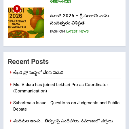
ఉగాది 2026 – శ్రీ పరాభవ నామ
సంవత్సరం విశిష్టత
FASHION
LATEST NEWS
6
Ugadi 2026 – Significance of Sri
Parabhava Nama Samvatsaram
FASHION
GAME
Recent Posts
7
లేఖరి ప్రో సంస్థలో చేరిన విదుర
తిరుమల లడ్డూ నెయ్యి కల్తీ: పవిత్ర
Ms. Vidura has joined Lekhari Pro as Coordinator
విశ్వాసానికి ద్రోహం
(Communication)
CRIME NEW
NEWS
Sabarimala Issue… Questions on Judgments and Public
8
Debate
Ghee Adulteration in Tirumala
శబరిమల అంశం… తీర్పులపై సందేహాలు, సమాజంలో చర్చలు
Laddu: A Sacred Trust Betrayed