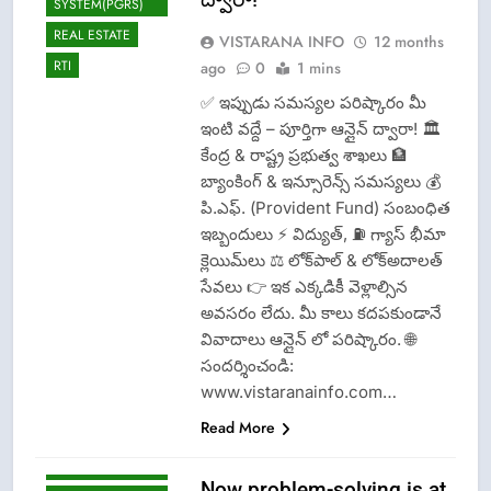
SYSTEM(PGRS)
CRIME NEW
REAL ESTATE
VISTARANA INFO
12 months
DGP-CENTRAL
RTI
ago
0
1 mins
GOVT-GOVT OF
INDIA
✅ ఇప్పుడు సమస్యల పరిష్కారం మీ
PROBLEMS-
ఇంటి వద్దే – పూర్తిగా ఆన్లైన్ ద్వారా! 🏛️
DIRECTORATE OF
కేంద్ర & రాష్ట్ర ప్రభుత్వ శాఖలు 🏦
PUBLIC
GRIEVANCES
బ్యాంకింగ్ & ఇన్సూరెన్స్ సమస్యలు 💰
EPFO-PF
పి.ఎఫ్. (Provident Fund) సంబంధిత
PROBLEMS
ఇబ్బందులు ⚡ విద్యుత్, ⛽ గ్యాస్ భీమా
LATEST NEWS
క్లెయిమ్‌లు ⚖️ లోక్‌పాల్ & లోక్అదాలత్
సేవలు 👉 ఇక ఎక్కడికీ వెళ్లాల్సిన
LOK ADALATS
అవసరం లేదు. మీ కాలు కదపకుండానే
LOKPAL OR
LOKAYUKTA
వివాదాలు ఆన్లైన్ లో పరిష్కారం. 🌐
సందర్శించండి:
LPG INSURANCE
www.vistaranainfo.com…
NEWS
Read More
OMCS-INDAN
GAS-HP GAS-
BHARAT GAS
Now problem-solving is at