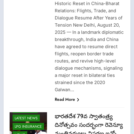
Historic Reset in China-Bharat
Relations: Flights, Trade, and
Dialogue Resume After Years of
Tension New Delhi, August 20,
2025 — In a landmark diplomatic
breakthrough, India and China
have agreed to resume direct
flights, reopen border trade
routes, and revive high-level
dialogue mechanisms, signaling
a major reset in bilateral ties
strained since the 2020
Galwan…
Read More
IDAY AWARD
భారతదేశ 79వ స్వాతంత్ర్య
LATEST NEWS
దినోత్సవం సందర్భంగా రెవెన్యూ
LPG INSURANCE
మంత్రివర్యులు విస్తరణ ఇన్ఫో