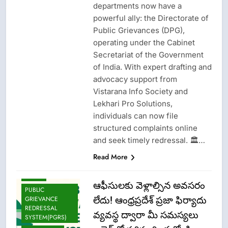
departments now have a
powerful ally: the Directorate of
Public Grievances (DPG),
operating under the Cabinet
Secretariat of the Government
of India. With expert drafting and
advocacy support from
Vistarana Info Society and
Lekhari Pro Solutions,
individuals can now file
structured complaints online
and seek timely redressal. 🏛️…
Read More
LATEST NEWS
NEWS
ఆఫీసులకు వెళ్లాల్సిన అవసరం
PUBLIC
లేదు! ఆంధ్రప్రదేశ్ ప్రజా ఫిర్యాదు
GRIEVANCE
REDRESSAL
వ్యవస్థ ద్వారా మీ సమస్యలు
SYSTEM(PGRS)