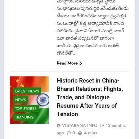
మార్గాలు, మరియు ఉన్నత స్థాయి
సంభాషణలు పునరుద్ధరించేందుకు రెండు
దేశాలు అంగీకరించడం ద్వారా ద్వైపాక్షిక
సంబంధాల్లో కొత్త అధ్యాయానికి నాంది
పలికింది. చైనా విదేశాంగ మంత్రి వాంగ్
యీ భారత పర్యటనలో భాగంగా
జాతీయ భద్రతా సలహాదారు అజిత్
డోవల్‌తో…
Read More
Historic Reset in China-
Bharat Relations: Flights,
LATEST NEWS
Trade, and Dialogue
NEWS
Resume After Years of
TOP STORES
Tension
TRANDING
VISTARANA INFO
12 months
ago
0
4 mins