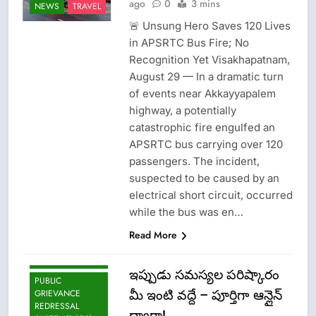
ago
0
3 mins
NEWS
TRAVEL
GOVT-GOVT OF
INDIA
🚨 Unsung Hero Saves 120 Lives
PROBLEMS-
in APSRTC Bus Fire; No
DIRECTORATE OF
Recognition Yet Visakhapatnam,
PUBLIC
GRIEVANCES
August 29 — In a dramatic turn
EPFO-PF
of events near Akkayyapalem
PROBLEMS
highway, a potentially
LATEST NEWS
catastrophic fire engulfed an
APSRTC bus carrying over 120
LOK ADALATS
passengers. The incident,
LOKPAL OR
LOKAYUKTA
suspected to be caused by an
electrical short circuit, occurred
LPG INSURANCE
while the bus was en…
NEWS
Read More
OMCS-INDAN
GAS-HP GAS-
BHARAT GAS
ఇప్పుడు సమస్యల పరిష్కారం
PUBLIC
మీ ఇంటి వద్దే – పూర్తిగా ఆన్లైన్
GRIEVANCE
REDRESSAL
CISF-SECURITY
ద్వారా!