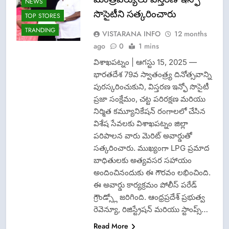
NEWS
సొసైటీని సత్కరించారు
TOP STORES
TRANDING
VISTARANA INFO
12 months
ago
0
1 mins
విశాఖపట్నం | ఆగస్టు 15, 2025 —
భారతదేశ 79వ స్వాతంత్ర్య దినోత్సవాన్ని
పురస్కరించుకుని, విస్తరణ ఇన్ఫో సొసైటీ
ప్రజా సంక్షేమం, చట్ట పరిరక్షణ మరియు
నిర్మిత కమ్యూనికేషన్ రంగాలలో చేసిన
విశేష సేవలకు విశాఖపట్నం జిల్లా
పరిపాలన వారు మెరిట్ అవార్డుతో
DGP-CENTRAL
సత్కరించారు. ముఖ్యంగా LPG ప్రమాద
GOVT-GOVT OF
బాధితులకు అత్యవసర సహాయం
INDIA
PROBLEMS-
అందించినందుకు ఈ గౌరవం లభించింది.
DIRECTORATE OF
ఈ అవార్డు కార్యక్రమం పోలీస్ పరేడ్
PUBLIC
గ్రౌండ్స్లో జరిగింది. ఆంధ్రప్రదేశ్ ప్రభుత్వ
GRIEVANCES
రెవెన్యూ, రిజిస్ట్రేషన్ మరియు స్టాంప్స్…
LATEST NEWS
Read More
NEWS