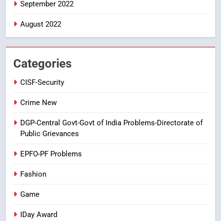
September 2022
FASHION
GAME
August 2022
7
తిరుమల లడ్డూ నెయ్యి కల్తీ: పవిత్ర
విశ్వాసానికి ద్రోహం
Categories
CRIME NEW
NEWS
CISF-Security
8
Crime New
Ghee Adulteration in Tirumala
DGP-Central Govt-Govt of India Problems-Directorate of
Laddu: A Sacred Trust Betrayed
Public Grievances
NEWS
TOP STORES
EPFO-PF Problems
Fashion
Game
IDay Award