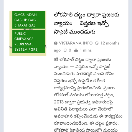
NEWS
లోకపాల్ చట్టం ద్వారా ప్రజలకు
OMCS-INDAN
GAS-HP GAS-
న్యాయం — విస్తరణ ఇన్ఫో
BHARAT GAS
సొసైటీ ముందడుగు
PUBLIC
GRIEVANCE
VISTARANA INFO
12 months
REDRESSAL
SYSTEM(PGRS)
ago
0
1 mins
📰 లోకపాల్ చట్టం ద్వారా ప్రజలకు
న్యాయం — విస్తరణ ఇన్ఫో సొసైటీ
ముందడుగు పారదర్శక పాలన కోసం
విస్తరణ ఇన్ఫో సొసైటీ ఒక కీలక
కార్యక్రమాన్ని ప్రారంభించింది. ప్రజలు
లోకపాల్ మరియు లోకాయుక్త చట్టం,
2013 ద్వారా ప్రభుత్వ అధికారులపై
అవినీతి ఫిర్యాదులు ఎలా చేయాలో
అవగాహన కల్పించేందుకు ఈ కార్యక్రమం
రూపొందించబడింది. ఈ చట్టం ప్రకారం,
లోకపాల్ (జాతీయ స్థాయిలో) మరియు