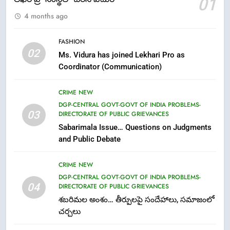
01
FASHION
LATEST NEWS
4 months ago
6
FASHION
Ugadi 2026 – Significance of Sri
02
Ms. Vidura has joined Lekhari Pro as
Parabhava Nama Samvatsaram
Coordinator (Communication)
FASHION
GAME
CRIME NEW
7
DGP-CENTRAL GOVT-GOVT OF INDIA PROBLEMS-
03
DIRECTORATE OF PUBLIC GRIEVANCES
తిరుమల లడ్డూ నెయ్యి కల్తీ: పవిత్ర
Sabarimala Issue… Questions on Judgments
విశ్వాసానికి ద్రోహం
and Public Debate
CRIME NEW
NEWS
CRIME NEW
8
DGP-CENTRAL GOVT-GOVT OF INDIA PROBLEMS-
Ghee Adulteration in Tirumala
04
DIRECTORATE OF PUBLIC GRIEVANCES
Laddu: A Sacred Trust Betrayed
శబరిమల అంశం… తీర్పులపై సందేహాలు, సమాజంలో
NEWS
TOP STORES
చర్చలు