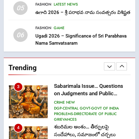
FASHION
LATEST NEWS
1
05
ఉగాది 2026 – శ్రీ పరాభవ నామ సంవత్సరం విశిష్టత
లేఖరి ప్రో సంస్థలో చేరిన విదుర
FASHION
FASHION
GAME
06
Ugadi 2026 – Significance of Sri Parabhava
Nama Samvatsaram
2
Ms. Vidura has joined Lekhari
Pro as Coordinator
Trending
(Communication)
FASHION
Sabarimala Issue… Questions
3
on Judgments and Public
Debate
CRIME NEW
DGP-CENTRAL GOVT-GOVT OF INDIA
PROBLEMS-DIRECTORATE OF PUBLIC
GRIEVANCES
శబరిమల అంశం… తీర్పులపై
4
సందేహాలు, సమాజంలో చర్చలు