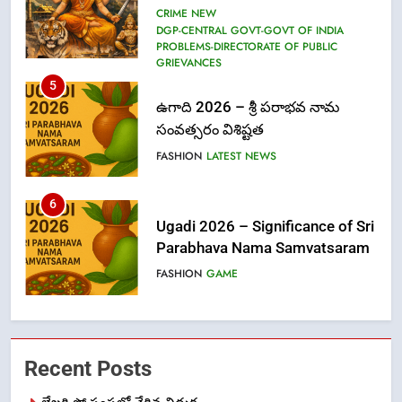
CRIME NEW
DGP-CENTRAL GOVT-GOVT OF INDIA
PROBLEMS-DIRECTORATE OF PUBLIC
GRIEVANCES
5
ఉగాది 2026 – శ్రీ పరాభవ నామ
సంవత్సరం విశిష్టత
FASHION
LATEST NEWS
6
Ugadi 2026 – Significance of Sri
Parabhava Nama Samvatsaram
FASHION
GAME
7
తిరుమల లడ్డూ నెయ్యి కల్తీ: పవిత్ర
Recent Posts
విశ్వాసానికి ద్రోహం
CRIME NEW
NEWS