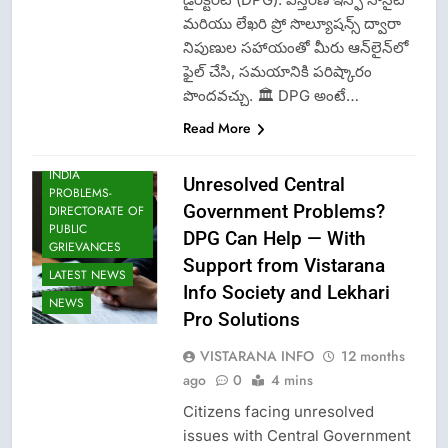
మరియు లేఖరి ప్రో సొల్యూషన్స్ ద్వారా
నిపుణుల సహాయంతో మీరు ఆన్‌లైన్‌లో
ఫైల్ చేసి, సమయానికి పరిష్కారం
పొందవచ్చు. 🏛️ DPG అంటే…
Read More
DGP-CENTRAL
GOVT-GOVT OF
INDIA
Unresolved Central
PROBLEMS-
Government Problems?
DIRECTORATE OF
PUBLIC
DPG Can Help — With
GRIEVANCES
Support from Vistarana
LATEST NEWS
Info Society and Lekhari
NEWS
Pro Solutions
VISTARANA INFO
12 months
ago
0
4 mins
Citizens facing unresolved
issues with Central Government