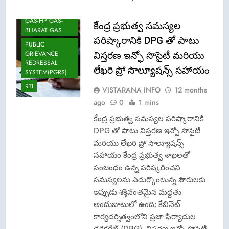
OMCS-INDAN
GAS-HP GAS-
కేంద్ర ప్రభుత్వ సమస్యల
BHARAT GAS
పరిష్కారానికి DPG తో పాటు
PUBLIC
GRIEVANCE
విస్తరణ ఇన్ఫో సొసైటీ మరియు
REDRESSAL
లేఖరి ప్రో సొల్యూషన్స్ సహాయం
SYSTEM(PGRS)
RTI
VISTARANA INFO
12 months
ago
0
1 mins
కేంద్ర ప్రభుత్వ సమస్యల పరిష్కారానికి
DPG తో పాటు విస్తరణ ఇన్ఫో సొసైటీ
మరియు లేఖరి ప్రో సొల్యూషన్స్
సహాయం కేంద్ర ప్రభుత్వ శాఖలతో
సంబంధం ఉన్న పరిష్కరించని
సమస్యలను ఎదుర్కొంటున్న పౌరులకు
ఇప్పుడు శక్తివంతమైన మద్దతు
అందుబాటులో ఉంది: కేబినెట్
కార్యదర్శిత్వంలోని ప్రజా ఫిర్యాదుల
డైరెక్టరేట్ (DPG). విస్తరణ ఇన్ఫో సొసైటీ