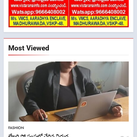
Most Viewed
5
ఉగాది 2026 – శ్రీ పరాభవ నామ
FASHION
సంవత్సరం విశిష్టత
లేఖరి ప్రో సంస్థలో చేరిన విదుర