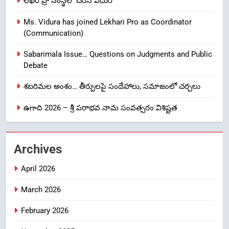
లేఖరి ప్రో సంస్థలో చేరిన విదుర
Ms. Vidura has joined Lekhari Pro as Coordinator
8
(Communication)
Ghee Adulteration in Tirumala
Laddu: A Sacred Trust Betrayed
Sabarimala Issue… Questions on Judgments and Public
NEWS
TOP STORES
Debate
శబరిమల అంశం… తీర్పులపై సందేహాలు, సమాజంలో చర్చలు
1
ఉగాది 2026 – శ్రీ పరాభవ నామ సంవత్సరం విశిష్టత
లేఖరి ప్రో సంస్థలో చేరిన విదుర
FASHION
Archives
2
April 2026
Ms. Vidura has joined Lekhari
Pro as Coordinator
March 2026
(Communication)
FASHION
February 2026
Sabarimala Issue… Questions
3