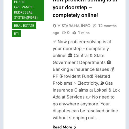
PUBLIC
your doorstep –
GRIEVANCE
REDRESSAL
completely online!
SYSTEM(PGRS)
VISTARANA INFO
12 months
REAL ESTATE
ago
0
1 mins
RTI
✅ Now problem-solving is at
your doorstep – completely
online! 🏛️ Central & State
Government Departments 🏦
Banking & Insurance Issues 💰
PF (Provident Fund) Related
CISF-SECURITY
Problems ⚡ Electricity, ⛽ Gas
Insurance Claims ⚖️ Lokpal & Lok
CRIME NEW
Adalat Services 👉 No need to
LATEST NEWS
go anywhere anymore. Your
LOK ADALATS
disputes can be resolved online
LOKPAL OR
without stepping out….
LOKAYUKTA
Read More
LPG INSURANCE