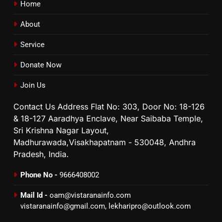
Home
About
Service
Donate Now
Join Us
Contact Us Address Flat No: 303, Door No: 18-126
& 18-127 Aaradhya Enclave, Near Saibaba Temple,
Sri Krishna Nagar Layout,
Madhurawada,Visakhapatnam - 530048, Andhra
Pradesh, India.
Phone No -
9666408002
Mail Id -
oam@vistaranainfo.com
vistaranainfo@gmail.com
,
lekharipro@outlook.com