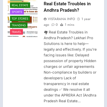
Real Estate Troubles in
REAL ESTATE
Andhra Pradesh?
SPORTS
VISTARANA INFO
1 year
TOP STORES
ago
0
1 mins
TRANDING
🏘️ Real Estate Troubles in
TRAVEL
Andhra Pradesh? Lekhari Pro
Solutions is here to help—
legally and effectively. If you’re
facing issues like: Delayed
possession of property Hidden
charges or unfair agreements
Non-compliance by builders or
developers Lack of
transparency in real estate
dealings ✅ We resolve it all
under the APRERA Act (Andhra
Pradesh Real Estate…