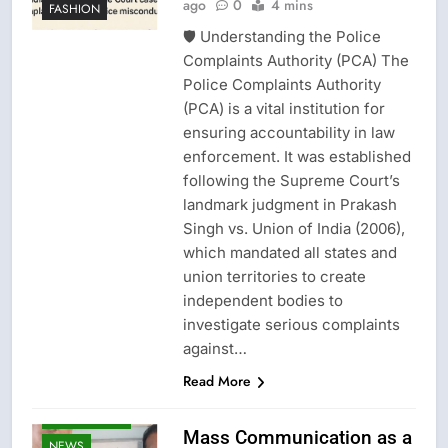
ago
0
4 mins
FASHION
🛡️ Understanding the Police
Complaints Authority (PCA) The
Police Complaints Authority
(PCA) is a vital institution for
ensuring accountability in law
CRIME NEW
enforcement. It was established
following the Supreme Court’s
DGP-CENTRAL
GOVT-GOVT OF
landmark judgment in Prakash
INDIA
Singh vs. Union of India (2006),
PROBLEMS-
which mandated all states and
DIRECTORATE OF
PUBLIC
union territories to create
GRIEVANCES
independent bodies to
EPFO-PF
investigate serious complaints
PROBLEMS
against…
FASHION
Read More
LATEST NEWS
LOK ADALATS
Mass Communication as a
NEWS