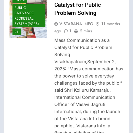
Catalyst for Public
PUBLIC
Problem Solving
GRIEVANCE
REDRESSAL
VISTARANA INFO
11 months
SYSTEM(PGRS)
ago
1
2 mins
RTI
Mass Communication as a
Catalyst for Public Problem
Solving
Visakhapatnam,September 2,
2025: “Mass communication has
the power to solve everyday
challenges faced by the public,”
said Shri Kolluru Kamaraju,
International Communication
Officer of Vasavi Jagruti
International, during the launch
of the Vistarana Info brand
pamphlet. Vistarana Info, a
flagship initiative of the