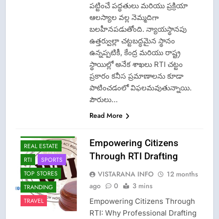
పట్టించే పద్ధతులు మరియు ప్రక్రియా
ఆలస్యాల వల్ల నెమ్మదిగా
CISF-SECURITY
బలహీనపడుతోంది. న్యాయస్థానపు
CRIME NEW
ఉత్తర్వుల్లా చట్టబద్ధమైన స్థానం
FASHION
ఉన్నప్పటికీ, కేంద్ర మరియు రాష్ట్ర
GAME
స్థాయిల్లో అనేక శాఖలు RTI చట్టం
LATEST NEWS
ప్రకారం కనీస ప్రమాణాలను కూడా
పాటించడంలో విఫలమవుతున్నాయి.
LPG INSURANCE
పౌరులు…
NEWS
Read More
OMCS-INDAN
GAS-HP GAS-
BHARAT GAS
Empowering Citizens
REAL ESTATE
Through RTI Drafting
RTI
SPORTS
VISTARANA INFO
12 months
TOP STORES
ago
0
3 mins
TRANDING
Empowering Citizens Through
TRAVEL
RTI: Why Professional Drafting