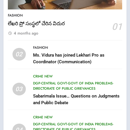
5
ఉగాది 2026 – శ్రీ పరాభవ నామ
FASHION
సంవత్సరం విశిష్టత
లేఖరి ప్రో సంస్థలో చేరిన విదుర
01
FASHION
LATEST NEWS
4 months ago
6
FASHION
Ugadi 2026 – Significance of Sri
02
Ms. Vidura has joined Lekhari Pro as
Parabhava Nama Samvatsaram
Coordinator (Communication)
FASHION
GAME
CRIME NEW
7
DGP-CENTRAL GOVT-GOVT OF INDIA PROBLEMS-
03
DIRECTORATE OF PUBLIC GRIEVANCES
తిరుమల లడ్డూ నెయ్యి కల్తీ: పవిత్ర
Sabarimala Issue… Questions on Judgments
విశ్వాసానికి ద్రోహం
and Public Debate
CRIME NEW
NEWS
CRIME NEW
8
DGP-CENTRAL GOVT-GOVT OF INDIA PROBLEMS-
Ghee Adulteration in Tirumala
DIRECTORATE OF PUBLIC GRIEVANCES