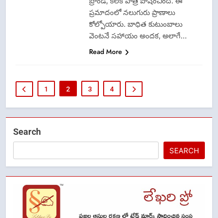
బ్రాండ్, కీలక పాత్ర పోషించింది. ఈ
ప్రమాదంలో నలుగురు ప్రాణాలు
కోల్పోయారు. బాధిత కుటుంబాలు
వెంటనే సహాయం అందక, అలాగే…
Read More
1
2
3
4
Search
SEARCH