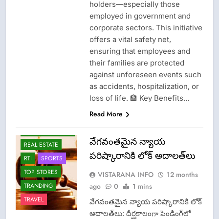
holders—especially those
CISF-SECURITY
employed in government and
CRIME NEW
corporate sectors. This initiative
FASHION
offers a vital safety net,
GAME
ensuring that employees and
LATEST NEWS
their families are protected
LOK ADALATS
against unforeseen events such
as accidents, hospitalization, or
LPG INSURANCE
loss of life. 🏦 Key Benefits…
NEWS
Read More
OMCS-INDAN
GAS-HP GAS-
BHARAT GAS
వేగవంతమైన న్యాయ
REAL ESTATE
పరిష్కారానికి లోక్ అదాలత్‌లు
RTI
SPORTS
TOP STORES
VISTARANA INFO
12 months
ago
0
1 mins
TRANDING
TRAVEL
వేగవంతమైన న్యాయ పరిష్కారానికి లోక్
అదాలత్‌లు: దీర్ఘకాలంగా పెండింగ్‌లో