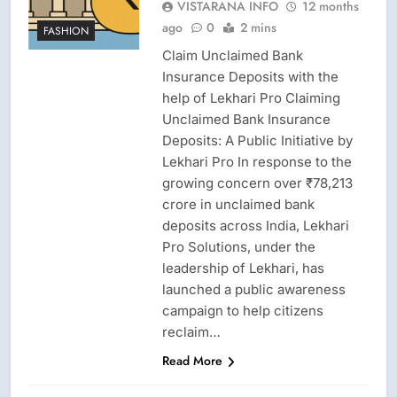
VISTARANA INFO
12 months
ago
0
2 mins
FASHION
Claim Unclaimed Bank
Insurance Deposits with the
help of Lekhari Pro Claiming
Unclaimed Bank Insurance
Deposits: A Public Initiative by
Lekhari Pro In response to the
growing concern over ₹78,213
crore in unclaimed bank
deposits across India, Lekhari
Pro Solutions, under the
leadership of Lekhari, has
launched a public awareness
campaign to help citizens
FASHION
reclaim…
GAME
Read More
LATEST NEWS
NEWS