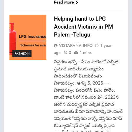
Read More
Helping hand to LPG
Accident Victims in PM
Palem -Telugu
VISTARANA INFO
1 year
ago
0
1 mins
FASHION
విస్తరణ ఇన్ఫో – పీఎం పాలెంలో ఎల్పీజీ
ప్రమాద బాధితులకు న్యాయం
సాధించడంలో విజయవంతం
విశాఖపట్నం, ఆగస్ట్ 5, 2025 —
విశాఖపట్నం పరిధిలోని పీఎం పాలెం,
వాంబే కాలనీలో నవంబర్ 24, 2023న
జరిగిన దురదృష్టకర ఎల్పీజీ ప్రమాద
బాధితులకు బీమా సహాయాన్ని పొందించే
విషయంలో విస్తరణ ఇన్ఫో, విస్తరణ మాస్
కమ్యూనికేషన్ సొసైటీ యొక్క ప్రధాన