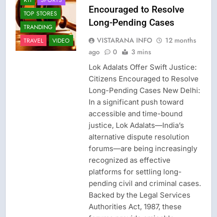
RTI
SPORTS
Encouraged to Resolve
TOP STORES
Long-Pending Cases
TRANDING
VISTARANA INFO
12 months
TRAVEL
VIDEO
ago
0
3 mins
Lok Adalats Offer Swift Justice:
Citizens Encouraged to Resolve
Long-Pending Cases New Delhi:
In a significant push toward
accessible and time-bound
justice, Lok Adalats—India’s
alternative dispute resolution
forums—are being increasingly
recognized as effective
CISF-SECURITY
platforms for settling long-
CRIME NEW
pending civil and criminal cases.
FASHION
Backed by the Legal Services
LATEST NEWS
Authorities Act, 1987, these