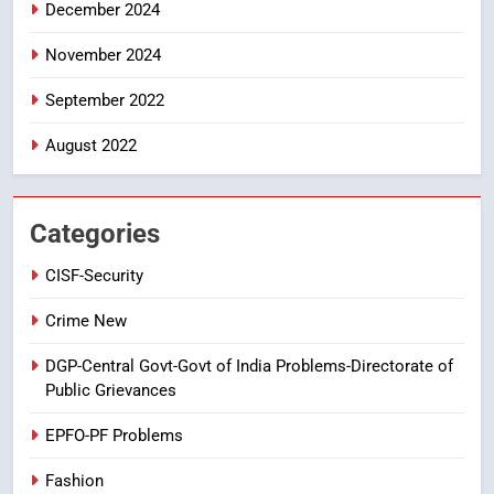
December 2024
6
Ugadi 2026 – Significance of Sri
November 2024
Parabhava Nama Samvatsaram
September 2022
FASHION
GAME
August 2022
7
తిరుమల లడ్డూ నెయ్యి కల్తీ: పవిత్ర
విశ్వాసానికి ద్రోహం
Categories
CRIME NEW
NEWS
CISF-Security
8
Crime New
Ghee Adulteration in Tirumala
DGP-Central Govt-Govt of India Problems-Directorate of
Laddu: A Sacred Trust Betrayed
Public Grievances
NEWS
TOP STORES
EPFO-PF Problems
Fashion