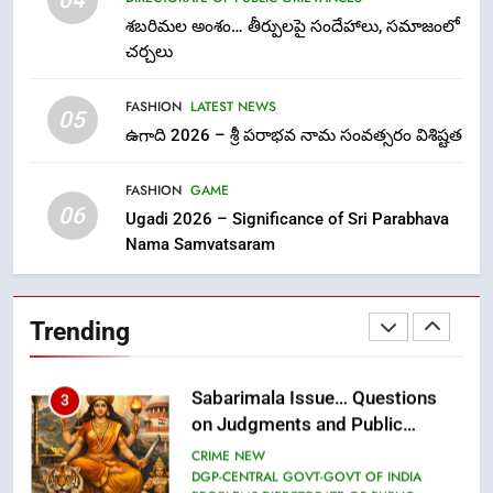
04
Laddu: A Sacred Trust Betrayed
శబరిమల అంశం… తీర్పులపై సందేహాలు, సమాజంలో
NEWS
TOP STORES
చర్చలు
FASHION
LATEST NEWS
1
05
ఉగాది 2026 – శ్రీ పరాభవ నామ సంవత్సరం విశిష్టత
లేఖరి ప్రో సంస్థలో చేరిన విదుర
FASHION
FASHION
GAME
06
Ugadi 2026 – Significance of Sri Parabhava
Nama Samvatsaram
2
Ms. Vidura has joined Lekhari
Pro as Coordinator
Trending
(Communication)
FASHION
Sabarimala Issue… Questions
3
on Judgments and Public
Debate
CRIME NEW
DGP-CENTRAL GOVT-GOVT OF INDIA