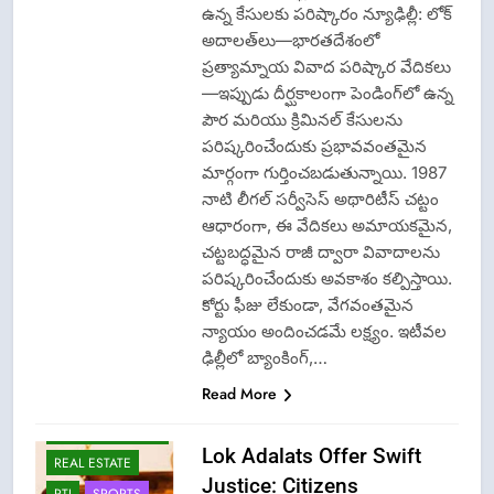
ఉన్న కేసులకు పరిష్కారం న్యూఢిల్లీ: లోక్
అదాలత్‌లు—భారతదేశంలో
ప్రత్యామ్నాయ వివాద పరిష్కార వేదికలు
—ఇప్పుడు దీర్ఘకాలంగా పెండింగ్‌లో ఉన్న
పౌర మరియు క్రిమినల్ కేసులను
పరిష్కరించేందుకు ప్రభావవంతమైన
CISF-SECURITY
మార్గంగా గుర్తించబడుతున్నాయి. 1987
CRIME NEW
నాటి లీగల్ సర్వీసెస్ అథారిటీస్ చట్టం
FASHION
ఆధారంగా, ఈ వేదికలు అమాయకమైన,
GAME
చట్టబద్ధమైన రాజీ ద్వారా వివాదాలను
LATEST NEWS
పరిష్కరించేందుకు అవకాశం కల్పిస్తాయి.
LOK ADALATS
కోర్టు ఫీజు లేకుండా, వేగవంతమైన
న్యాయం అందించడమే లక్ష్యం. ఇటీవల
LPG INSURANCE
ఢిల్లీలో బ్యాంకింగ్,…
NEWS
Read More
OMCS-INDAN
GAS-HP GAS-
BHARAT GAS
Lok Adalats Offer Swift
REAL ESTATE
Justice: Citizens