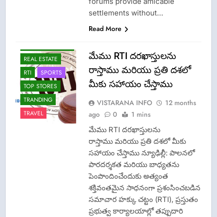
forums provide amicable
LPG INSURANCE
settlements without…
NEWS
Read More
OMCS-INDAN
GAS-HP GAS-
BHARAT GAS
మేము RTI దరఖాస్తులను
REAL ESTATE
రాస్తాము మరియు ప్రతి దశలో
RTI
SPORTS
మీకు సహాయం చేస్తాము
TOP STORES
TRANDING
VISTARANA INFO
12 months
TRAVEL
ago
0
1 mins
మేము RTI దరఖాస్తులను
రాస్తాము మరియు ప్రతి దశలో మీకు
సహాయం చేస్తాము న్యూఢిల్లీ: పాలనలో
పారదర్శకత మరియు బాధ్యతను
పెంపొందించేందుకు అత్యంత
శక్తివంతమైన సాధనంగా ప్రశంసించబడిన
సమాచార హక్కు చట్టం (RTI), ప్రస్తుతం
ప్రభుత్వ కార్యాలయాల్లో తప్పుదారి