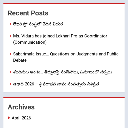
తిరుమల లడ్డూ నెయ్యి కల్తీ: పవిత్ర
Recent Posts
విశ్వాసానికి ద్రోహం
CRIME NEW
NEWS
లేఖరి ప్రో సంస్థలో చేరిన విదుర
Ms. Vidura has joined Lekhari Pro as Coordinator
8
(Communication)
Ghee Adulteration in Tirumala
Laddu: A Sacred Trust Betrayed
Sabarimala Issue… Questions on Judgments and Public
NEWS
TOP STORES
Debate
శబరిమల అంశం… తీర్పులపై సందేహాలు, సమాజంలో చర్చలు
1
ఉగాది 2026 – శ్రీ పరాభవ నామ సంవత్సరం విశిష్టత
లేఖరి ప్రో సంస్థలో చేరిన విదుర
FASHION
Archives
2
April 2026
Ms. Vidura has joined Lekhari
Pro as Coordinator