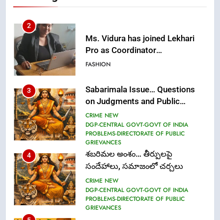
(Communication)
FASHION
Sabarimala Issue… Questions
3
on Judgments and Public
Debate
CRIME NEW
DGP-CENTRAL GOVT-GOVT OF INDIA
PROBLEMS-DIRECTORATE OF PUBLIC
GRIEVANCES
శబరిమల అంశం… తీర్పులపై
4
సందేహాలు, సమాజంలో చర్చలు
CRIME NEW
DGP-CENTRAL GOVT-GOVT OF INDIA
PROBLEMS-DIRECTORATE OF PUBLIC
GRIEVANCES
5
ఉగాది 2026 – శ్రీ పరాభవ నామ
సంవత్సరం విశిష్టత
FASHION
LATEST NEWS