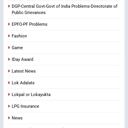
Ghee Adulteration in Tirumala
DGP-Central Govt-Govt of India Problems-Directorate of
Laddu: A Sacred Trust Betrayed
Public Grievances
NEWS
TOP STORES
EPFO-PF Problems
Fashion
Game
IDay Award
Latest News
Lok Adalats
Lokpal or Lokayukta
LPG Insurance
News