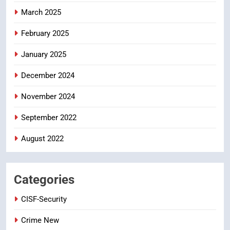
GRIEVANCES
March 2025
5
ఉగాది 2026 – శ్రీ పరాభవ నామ
February 2025
సంవత్సరం విశిష్టత
January 2025
FASHION
LATEST NEWS
December 2024
6
November 2024
Ugadi 2026 – Significance of Sri
Parabhava Nama Samvatsaram
September 2022
FASHION
GAME
August 2022
7
తిరుమల లడ్డూ నెయ్యి కల్తీ: పవిత్ర
Categories
విశ్వాసానికి ద్రోహం
CRIME NEW
NEWS
CISF-Security
Crime New
8