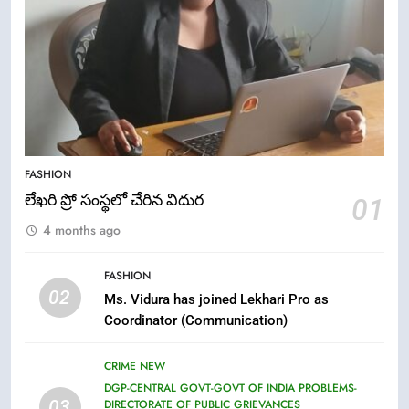
5
ఉగాది 2026 – శ్రీ పరాభవ నామ
FASHION
సంవత్సరం విశిష్టత
లేఖరి ప్రో సంస్థలో చేరిన విదుర
01
FASHION
LATEST NEWS
4 months ago
6
FASHION
02
Ugadi 2026 – Significance of Sri
Ms. Vidura has joined Lekhari Pro as
Parabhava Nama Samvatsaram
Coordinator (Communication)
FASHION
GAME
CRIME NEW
DGP-CENTRAL GOVT-GOVT OF INDIA PROBLEMS-
7
03
DIRECTORATE OF PUBLIC GRIEVANCES