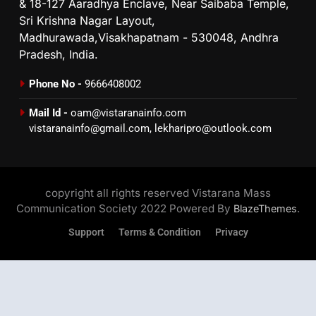
& 18-127 Aaradhya Enclave, Near Saibaba Temple,
Sri Krishna Nagar Layout,
Madhurawada,Visakhapatnam - 530048, Andhra
Pradesh, India.
Phone No -
9666408002
Mail Id -
oam@vistaranainfo.com
vistaranainfo@gmail.com
,
lekharipro@outlook.com
copyright all rights reserved Vistarana Mass
Communication Society 2022 Powered By
.
BlazeThemes
Support
Terms & Condition
Privacy