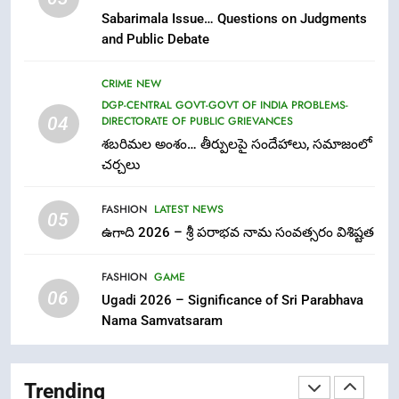
తిరుమల లడ్డూ నెయ్యి కల్తీ: పవిత్ర
Sabarimala Issue… Questions on Judgments
విశ్వాసానికి ద్రోహం
and Public Debate
CRIME NEW
NEWS
CRIME NEW
8
DGP-CENTRAL GOVT-GOVT OF INDIA PROBLEMS-
04
DIRECTORATE OF PUBLIC GRIEVANCES
Ghee Adulteration in Tirumala
శబరిమల అంశం… తీర్పులపై సందేహాలు, సమాజంలో
Laddu: A Sacred Trust Betrayed
చర్చలు
NEWS
TOP STORES
FASHION
LATEST NEWS
05
1
ఉగాది 2026 – శ్రీ పరాభవ నామ సంవత్సరం విశిష్టత
లేఖరి ప్రో సంస్థలో చేరిన విదుర
FASHION
GAME
FASHION
06
Ugadi 2026 – Significance of Sri Parabhava
Nama Samvatsaram
2
Ms. Vidura has joined Lekhari
Pro as Coordinator
Trending