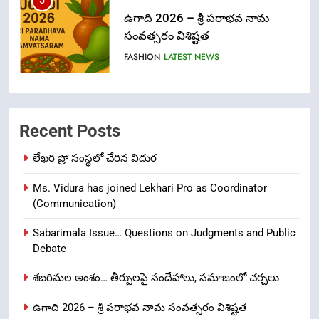
6
Ugadi 2026 – Significance of Sri
Parabhava Nama Samvatsaram
FASHION
GAME
7
తిరుమల లడ్డూ నెయ్యి కల్తీ: పవిత్ర
Recent Posts
విశ్వాసానికి ద్రోహం
CRIME NEW
NEWS
లేఖరి ప్రో సంస్థలో చేరిన విదుర
Ms. Vidura has joined Lekhari Pro as Coordinator
8
(Communication)
Ghee Adulteration in Tirumala
Laddu: A Sacred Trust Betrayed
Sabarimala Issue… Questions on Judgments and Public
Debate
NEWS
TOP STORES
శబరిమల అంశం… తీర్పులపై సందేహాలు, సమాజంలో చర్చలు
1
ఉగాది 2026 – శ్రీ పరాభవ నామ సంవత్సరం విశిష్టత
లేఖరి ప్రో సంస్థలో చేరిన విదుర